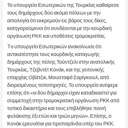
Το υπουργείο Εσωτερικών της Τουρκίας καθαίρεσε
τους δημάρχους δύο ακόμα πόλεων με την
αιτιολογία ότι εκκρεμούν εις βάρος τους δίκες,
κατηγορούμενοι ότι συνδέονται με την κουρδική
οργάνωση ΡΚΚ και υποθέσεις τρομοκρατίας.
Tο υπουργείο Εσωτερικών ανακοίνωσε ότι
αντικατέστησε τους κουρδικής καταγωγής
δημάρχους της πόλης Τούντζελι στην ανατολικής
Τουρκίας, Τζεβντέτ Κονάκ, και της γειτονικής
επαρχίας Οβάτζικ, Μουσταφά Σαρίγκιουλ, από
διορισμένους τοποτηρητές. Το υπουργείο ανέφερε
επίσης ότι «οι δύο δήμαρχοι είχαν καταδικαστεί για
συμμετοχή στην τρομοκρατική οργάνωση PKK από
τοπικό δικαστήριο και τους επιβλήθηκε ποινή
φυλάκισης έξι ετών και τριών μηνών». Επίσης, ο
Κονάκ ερευνάται για προπαγάνδα υπέρ του PKK.