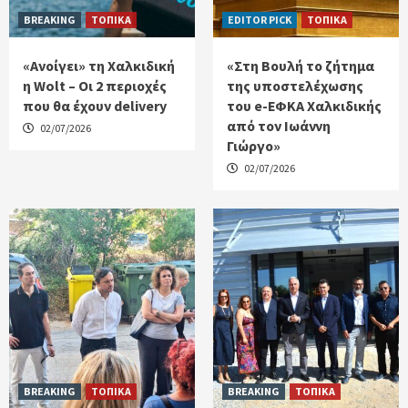
BREAKING
ΤΟΠΙΚΑ
EDITOR PICK
ΤΟΠΙΚΑ
«Ανοίγει» τη Χαλκιδική
«Στη Βουλή το ζήτημα
η Wolt – Οι 2 περιοχές
της υποστελέχωσης
που θα έχουν delivery
του e-ΕΦΚΑ Χαλκιδικής
από τον Ιωάννη
02/07/2026
Γιώργο»
02/07/2026
BREAKING
ΤΟΠΙΚΑ
BREAKING
ΤΟΠΙΚΑ