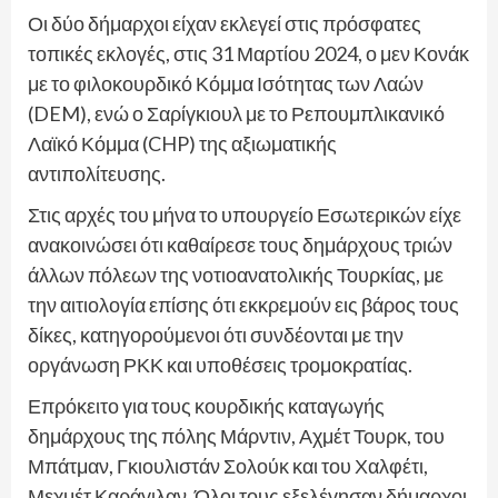
Οι δύο δήμαρχοι είχαν εκλεγεί στις πρόσφατες
τοπικές εκλογές, στις 31 Μαρτίου 2024, ο μεν Κονάκ
με το φιλοκουρδικό Κόμμα Ισότητας των Λαών
(DEM), ενώ ο Σαρίγκιουλ με το Ρεπουμπλικανικό
Λαϊκό Κόμμα (CHP) της αξιωματικής
αντιπολίτευσης.
Στις αρχές του μήνα το υπουργείο Εσωτερικών είχε
ανακοινώσει ότι καθαίρεσε τους δημάρχους τριών
άλλων πόλεων της νοτιοανατολικής Τουρκίας, με
την αιτιολογία επίσης ότι εκκρεμούν εις βάρος τους
δίκες, κατηγορούμενοι ότι συνδέονται με την
οργάνωση ΡΚΚ και υποθέσεις τρομοκρατίας.
Επρόκειτο για τους κουρδικής καταγωγής
δημάρχους της πόλης Μάρντιν, Αχμέτ Τουρκ, του
Μπάτμαν, Γκιουλιστάν Σολούκ και του Χαλφέτι,
Μεχμέτ Καράγιλαν. Όλοι τους εξελέγησαν δήμαρχοι