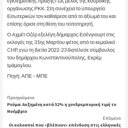
εγκληματικής πράξης» ως μέλος της κουρδικής
οργάνωσης ΡΚΚ. Στη συνέχεια το υπουργείο
Εσωτερικών τον καθαίρεσε από το αξίωμά του και
επίσης όρισε στη θέση του τοποτηρητή.
Ο Αχμέτ Οζέρ εξελέγη δήμαρχος Εσένγιουρτ στις
εκλογές της 31ης Μαρτίου φέτος από το κεμαλικό
CHP, ενώ τη διετία 2022-23 διατέλεσε σύμβουλος
του δημάρχου Κωνσταντινούπολης, Εκρέμ
Ιμάμογλου.
Πηγή: ΑΠΕ – ΜΠΕ
Continue
Προηγούμενο
Ρεύμα: Αυξημένη κατά 52% η χονδρεμπορική τιμή το
Reading
Νοέμβριο
Επόμενο
Οι κολοσσοί που «βλέπουν» επένδυση στις ελληνικές