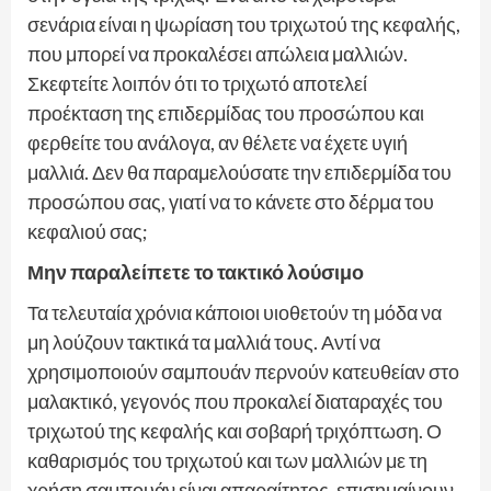
σενάρια είναι η ψωρίαση του τριχωτού της κεφαλής,
που μπορεί να προκαλέσει απώλεια μαλλιών.
Σκεφτείτε λοιπόν ότι το τριχωτό αποτελεί
προέκταση της επιδερμίδας του προσώπου και
φερθείτε του ανάλογα, αν θέλετε να έχετε υγιή
μαλλιά. Δεν θα παραμελούσατε την επιδερμίδα του
προσώπου σας, γιατί να το κάνετε στο δέρμα του
κεφαλιού σας;
Μην παραλείπετε το τακτικό λούσιμο
Τα τελευταία χρόνια κάποιοι υιοθετούν τη μόδα να
μη λούζουν τακτικά τα μαλλιά τους. Αντί να
χρησιμοποιούν σαμπουάν περνούν κατευθείαν στο
μαλακτικό, γεγονός που προκαλεί διαταραχές του
τριχωτού της κεφαλής και σοβαρή τριχόπτωση. Ο
καθαρισμός του τριχωτού και των μαλλιών με τη
χρήση σαμπουάν είναι απαραίτητος, επισημαίνουν