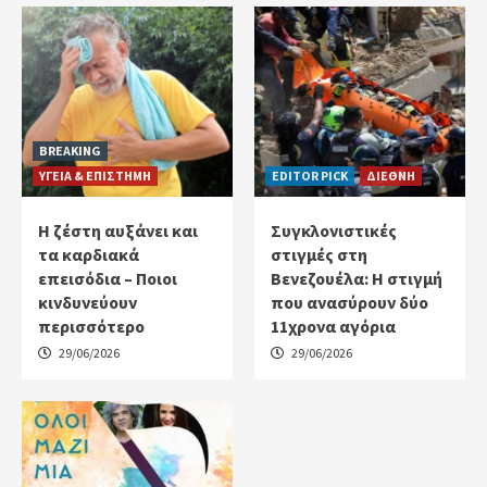
BREAKING
ΥΓΕΙΑ & ΕΠΙΣΤΗΜΗ
EDITOR PICK
ΔΙΕΘΝΗ
Η ζέστη αυξάνει και
Συγκλονιστικές
τα καρδιακά
στιγμές στη
επεισόδια – Ποιοι
Βενεζουέλα: Η στιγμή
κινδυνεύουν
που ανασύρουν δύο
περισσότερο
11χρονα αγόρια
29/06/2026
29/06/2026