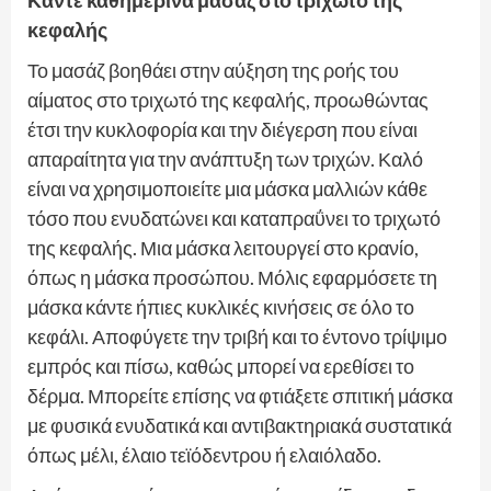
Κάντε καθημερινά μασάζ στο τριχωτό της
κεφαλής
Το μασάζ βοηθάει στην αύξηση της ροής του
αίματος στο τριχωτό της κεφαλής, προωθώντας
έτσι την κυκλοφορία και την διέγερση που είναι
απαραίτητα για την ανάπτυξη των τριχών. Καλό
είναι να χρησιμοποιείτε μια μάσκα μαλλιών κάθε
τόσο που ενυδατώνει και καταπραΰνει το τριχωτό
της κεφαλής. Μια μάσκα λειτουργεί στο κρανίο,
όπως η μάσκα προσώπου. Μόλις εφαρμόσετε τη
μάσκα κάντε ήπιες κυκλικές κινήσεις σε όλο το
κεφάλι. Αποφύγετε την τριβή και το έντονο τρίψιμο
εμπρός και πίσω, καθώς μπορεί να ερεθίσει το
δέρμα. Μπορείτε επίσης να φτιάξετε σπιτική μάσκα
με φυσικά ενυδατικά και αντιβακτηριακά συστατικά
όπως μέλι, έλαιο τεϊόδεντρου ή ελαιόλαδο.