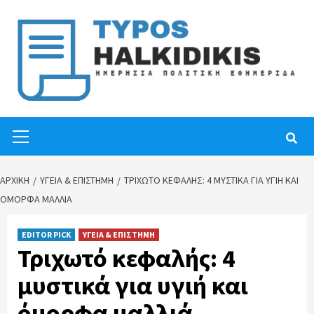
Skip
to
content
Primary
Menu
ΑΡΧΙΚΉ
ΥΓΕΙΑ & ΕΠΙΣΤΗΜΗ
ΤΡΙΧΩΤΌ ΚΕΦΑΛΉΣ: 4 ΜΥΣΤΙΚΆ ΓΙΑ ΥΓΙΉ ΚΑΙ
ΌΜΟΡΦΑ ΜΑΛΛΙΆ
EDITOR PICK
ΥΓΕΙΑ & ΕΠΙΣΤΗΜΗ
Τριχωτό κεφαλής: 4
μυστικά για υγιή και
όμορφα μαλλιά