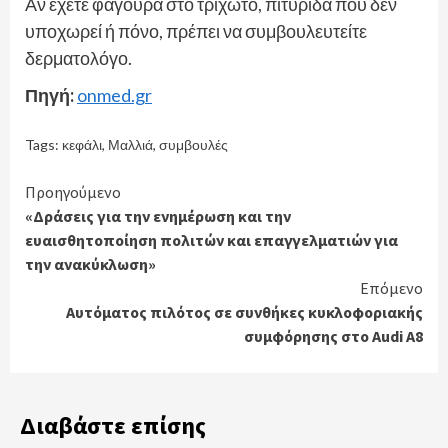
Αν έχετε φαγούρα στο τριχωτό, πιτυρίδα που δεν
υποχωρεί ή πόνο, πρέπει να συμβουλευτείτε
δερματολόγο.
Πηγή:
onmed.gr
Tags:
κεφάλι
,
Μαλλιά
,
συμβουλές
Continue
Προηγούμενο
«Δράσεις για την ενημέρωση και την
Reading
ευαισθητοποίηση πολιτών και επαγγελματιών για
την ανακύκλωση»
Επόμενο
Αυτόματος πιλότος σε συνθήκες κυκλοφοριακής
συμφόρησης στο Audi A8
Διαβάστε επίσης