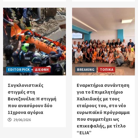
EDITOR PICK
ΔΙΕΘΝΗ
BREAKING
ΤΟΠΙΚΑ
Συγκλονιστικές
Εναρκτήρια συνάντηση
στιγμές στη
για το Επιμελητήριο
Βενεζουέλα: Η στιγμή
Χαλκιδικής με τους
που ανασύρουν δύο
εταίρους του, στο νέο
11χρονα αγόρια
ευρωπαϊκό πρόγραμμα
που συμμετέχει ως
29/06/2026
επικεφαλής, με τίτλο
“ELIA”