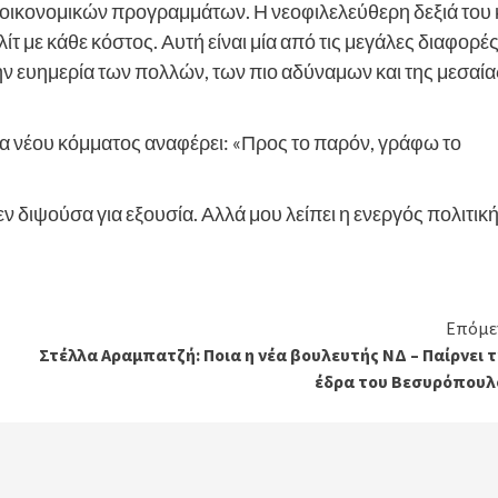
 οικονομικών προγραμμάτων. Η νεοφιλελεύθερη δεξιά του 
λίτ με κάθε κόστος. Αυτή είναι μία από τις μεγάλες διαφορέ
 την ευημερία των πολλών, των πιο αδύναμων και της μεσαία
γία νέου κόμματος αναφέρει: «Προς το παρόν, γράφω το
δεν διψούσα για εξουσία. Αλλά μου λείπει η ενεργός πολιτικ
Επόμε
Στέλλα Αραμπατζή: Ποια η νέα βουλευτής ΝΔ – Παίρνει 
έδρα του Βεσυρόπουλ