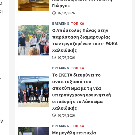
α
Γιώργο»
οι
02/07/2026
BREAKING
ΤΟΠΙΚΑ
Ο Απόστολος Πάνας στην
παράσταση διαμαρτυρίας
των εργαζομένων του e-ΕΦΚΑ
Χαλκιδικής
02/07/2026
BREAKING
ΤΟΠΙΚΑ
Το ΕΚΕΤΑ διευρύνει το
,
αναπτυξιακό του
αποτύπωμα με τη νέα
υπερσύγχρονη ερευνητική
υποδομή στο Λάκκωμα
Χαλκιδικής
02/07/2026
υν
BREAKING
ΤΟΠΙΚΑ
Με μεγάλη επιτυχία