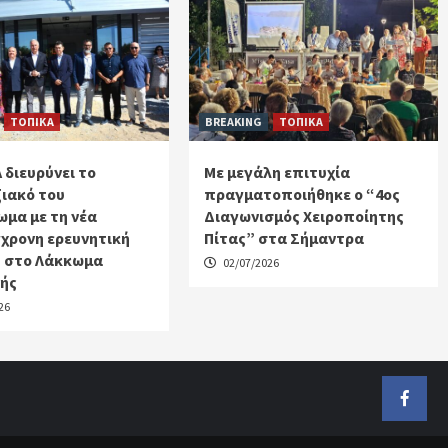
ΤΟΠΙΚΑ
BREAKING
ΤΟΠΙΚΑ
 διευρύνει το
Με μεγάλη επιτυχία
ιακό του
πραγματοποιήθηκε ο “4ος
μα με τη νέα
Διαγωνισμός Χειροποίητης
χρονη ερευνητική
Πίτας” στα Σήμαντρα
 στο Λάκκωμα
02/07/2026
κής
26
Faceb