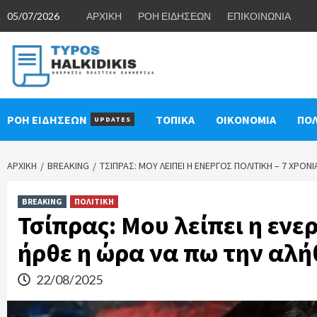
Skip
05/07/2026
ΑΡΧΙΚΗ
ΡΟΗ ΕΙΔΗΣΕΩΝ
ΕΠΙΚΟΙΝΩΝΙΑ
to
content
ΡΟΗ ΕΙΔΗΣΕΩΝ
ΤΟΠΙΚΑ
ΟΙΚΟΝΟΜΙΑ
ΠΟΛ
UPDATES
ΑΡΧΙΚΉ
BREAKING
ΤΣΊΠΡΑΣ: ΜΟΥ ΛΕΊΠΕΙ Η ΕΝΕΡΓΌΣ ΠΟΛΙΤΙΚΉ – 7 ΧΡΌ
BREAKING
ΠΟΛΙΤΙΚΗ
Τσίπρας: Μου λείπει η ενερ
ήρθε η ώρα να πω την αλή
22/08/2025