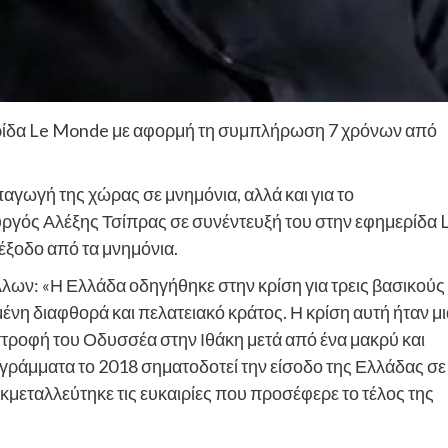
ίδα Le Monde με αφορμή τη συμπλήρωση 7 χρόνων από
υπαγωγή της χώρας σε μνημόνια, αλλά και για το
γός Αλέξης Τσίπρας σε συνέντευξή του στην εφημερίδα 
ξοδο από τα μνημόνια.
λλων: «Η Ελλάδα οδηγήθηκε στην κρίση για τρεις βασικούς
ένη διαφθορά και πελατειακό κράτος. Η κρίση αυτή ήταν μι
στροφή του Οδυσσέα στην Ιθάκη μετά από ένα μακρύ και
ογράμματα το 2018 σηματοδοτεί την είσοδο της Ελλάδας σε
κμεταλλεύτηκε τις ευκαιρίες που προσέφερε το τέλος της