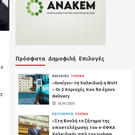
Πρόσφατα
Δημοφιλή
Επιλογές
Le
BREAKING
ΤΟΠΙΚΑ
«Ανοίγει» τη Χαλκιδική η Wolt
– Οι 2 περιοχές που θα έχουν
α
delivery
02/07/2026
EDITOR PICK
ΤΟΠΙΚΑ
«Στη Βουλή το ζήτημα της
υποστελέχωσης του e-ΕΦΚΑ
Χαλκιδικής από τον Ιωάννη