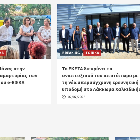
ΚΑ
BREAKING
ΤΟΠΙΚΑ
Πάνας στην
Το ΕΚΕΤΑ διευρύνει το
αμαρτυρίας των
αναπτυξιακό του αποτύπωμα με
του e-ΕΦΚΑ
τη νέα υπερσύγχρονη ερευνητική
υποδομή στο Λάκκωμα Χαλκιδική
02/07/2026