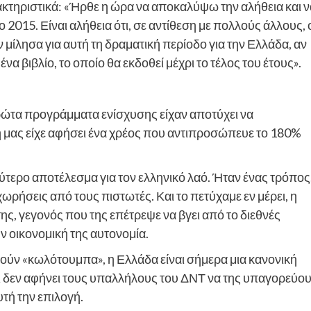
κτηριστικά: «Ήρθε η ώρα να αποκαλύψω την αλήθεια και ν
015. Είναι αλήθεια ότι, σε αντίθεση με πολλούς άλλους, 
ν μίλησα για αυτή τη δραματική περίοδο για την Ελλάδα, αν
να βιβλίο, το οποίο θα εκδοθεί μέχρι το τέλος του έτους».
ρώτα προγράμματα ενίσχυσης είχαν αποτύχει να
 μας είχε αφήσει ένα χρέος που αντιπροσώπευε το 180%
τερο αποτέλεσμα για τον ελληνικό λαό. Ήταν ένας τρόπος
ήσεις από τους πιστωτές. Και το πετύχαμε εν μέρει, η
ς, γεγονός που της επέτρεψε να βγει από το διεθνές
ν οικονομική της αυτονομία.
λούν «κωλότουμπα», η Ελλάδα είναι σήμερα μια κανονική
αι δεν αφήνει τους υπαλλήλους του ΔΝΤ να της υπαγορεύο
υτή την επιλογή.