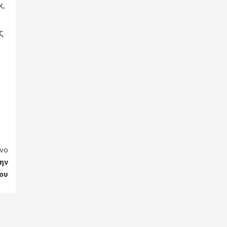
κ.
ς
ς
ή
νο
την
ου