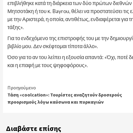
επιβλήθηκε κατά τη διάρκεια των δύο πρώτων διεθνών
Μητσοτάκη ή του κ. Bayrou, θέλει να προστατεύσει τις ε
με την Αριστερά, η οποία, αντιθέτως, ενδιαφέρεται για
τάξης».
Για το ενδεχόμενο της επιστροφής του με την δημιουρ
βιβλίο μου. Δεν σκέφτομαι τίποτα άλλο».
Όσο για το αν του λείπει η εξουσία απαντά: «Όχι, ποτέ 
και η επαφή με τους ψηφοφόρους».
Continue
Προηγούμενο
Τάση «coolcation»: Τουρίστες αναζητούν δροσερούς
Reading
προορισμούς λόγω καύσωνα και πυρκαγιών
Διαβάστε επίσης