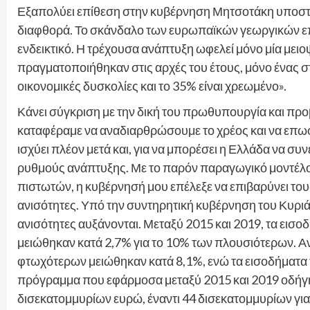
Εξαπολύει επίθεση στην κυβέρνηση Μητσοτάκη υποστηρ
διαφθορά. Το σκάνδαλο των ευρωπαϊκών γεωργικών ε
ενδεικτικό. Η τρέχουσα ανάπτυξη ωφελεί μόνο μία μειο
πραγματοποιήθηκαν στις αρχές του έτους, μόνο ένας σ
οικονομικές δυσκολίες και το 35% είναι χρεωμένο».
Κάνει σύγκριση με την δική του πρωθυπουργία και προ
καταφέραμε να αναδιαρθρώσουμε το χρέος και να επωφ
ισχύει πλέον μετά και, για να μπορέσει η Ελλάδα να συ
ρυθμούς ανάπτυξης. Με το παρόν παραγωγικό μοντέλο,
πιστωτών, η κυβέρνησή μου επέλεξε να επιβαρύνει τους
ανισότητες. Υπό την συντηρητική κυβέρνηση του Κυριά
ανισότητες αυξάνονται. Μεταξύ 2015 και 2019, τα ει
μειώθηκαν κατά 2,7% για το 10% των πλουσιότερων. Αν
φτωχότερων μειώθηκαν κατά 8,1%, ενώ τα εισοδήματα
πρόγραμμα που εφάρμοσα μεταξύ 2015 και 2019 οδήγη
δισεκατομμυρίων ευρώ, έναντι 44 δισεκατομμυρίων για