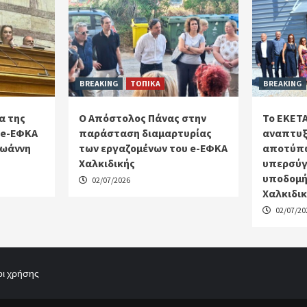
BREAKING
ΤΟΠΙΚΑ
BREAKING
α της
Ο Απόστολος Πάνας στην
Το ΕΚΕΤΑ
 e-ΕΦΚΑ
παράσταση διαμαρτυρίας
αναπτυξ
Ιωάννη
των εργαζομένων του e-ΕΦΚΑ
αποτύπω
Χαλκιδικής
υπερσύγ
υποδομή
02/07/2026
Χαλκιδι
02/07/20
ι χρήσης