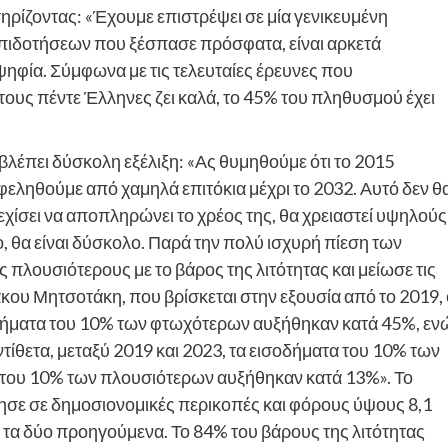
ίζοντας: «Έχουμε επιστρέψει σε μία γενικευμένη
πιδοτήσεων που ξέσπασε πρόσφατα, είναι αρκετά
ψηφία. Σύμφωνα με τις τελευταίες έρευνες που
τους πέντε Έλληνες ζει καλά, το 45% του πληθυσμού έχει
βλέπει δύσκολη εξέλιξη: «Ας θυμηθούμε ότι το 2015
εληθούμε από χαμηλά επιτόκια μέχρι το 2032. Αυτό δεν θ
νεχίσει να αποπληρώνει το χρέος της, θα χρειαστεί υψηλούς
 θα είναι δύσκολο. Παρά την πολύ ισχυρή πίεση των
 πλουσιότερους με το βάρος της λιτότητας και μείωσε τις
κου Μητσοτάκη, που βρίσκεται στην εξουσία από το 2019, 
σοδήματα του 10% των φτωχότερων αυξήθηκαν κατά 45%, εν
τίθετα, μεταξύ 2019 και 2023, τα εισοδήματα του 10% των
 του 10% των πλουσιότερων αυξήθηκαν κατά 13%». Το
σε σε δημοσιονομικές περικοπές και φόρους ύψους 8,1
 τα δύο προηγούμενα. Το 84% του βάρους της λιτότητας