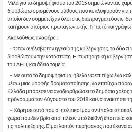
Μιλά για το δημοψήφισμα του 2015 σημειώνοντας χαρα
διορθώσω ορισμένους μύθους που κυκλοφορούν για το 2
οποίοι δεν συμμετείχαν όλοι στις διαπραγματεύσεις, δε
και ήμουν ο κύριος πρωταγωνιστής. Γι’ αυτό και γράφω έ
Ακολούθως αναφέρει:
– Όταν ανέλαβα την ηγεσία της κυβέρνησης, τα δύο π
διορθώσουν την κατάσταση. Η συντηρητική κυβέρνηση
του ΑΕΠ, και άδεια ταμεία.
– Με αυτό το δημοψήφισμα, ήθελα να επιτύχω ένα καλύ
μέσω μιας μορφής δραματοποίησης, να επιτύχω παραχωρ
Ελλάδα μπόρεσε να αναδιαρθρώσει το δημόσιο χρέος τη
πρόγραμμα τον Αύγουστο του 2018 και να ανακτήσει τη
– Χάρη σε αυτό που οι πολιτικοί μου αντίπαλοι αποκα
χώρα που δεν βρίσκεται πλέον υπό διεθνή εποπτεία κ
τις πολιτικές της. Είμαι λοιπόν περήφανος που έκανα α