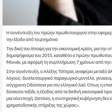
Η συνέντευξη του πρώην πρωθυπουργού στην εφημερ
την έξοδο από τα μνημόνια
Την δική του άποψη για την οικονομική κρίση, για την 
δημοψήφισμα του 2015, καταθέτει ο πρώην πρωθυπουρ
Monde, με αφορμή τη συμπλήρωση 7 χρόνων από την έ
Στην συνέντευξη, ο Αλέξης Τσίπρας αναφέρει μεταξύ ά
λόγους: δυσλειτουργικό παραγωγικό μοντέλο, γενικευμ
σύγχρονη Οδύσσεια για τον ελληνικό λαό. Όπως η επι
δύσκολο ταξίδι, η έξοδος από τα διεθνή οικονομικά πρ
μια νέα εποχή. Ωστόσο, η συντηρητική κυβέρνηση δεν ε
χρηματοδοτικής στήριξης της χώρας».