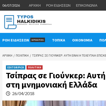
Skip
06/07/2026
ΑΡΧΙΚΗ
ΡΟΗ ΕΙΔΗΣΕΩΝ
ΕΠΙΚΟΙΝΩΝΙΑ
to
content
ΡΟΗ ΕΙΔΗΣΕΩΝ
ΤΟΠΙΚΑ
ΟΙΚΟΝΟΜΙΑ
ΠΟΛ
UPDATES
ΑΡΧΙΚΉ
ΠΟΛΙΤΙΚΗ
ΤΣΊΠΡΑΣ ΣΕ ΓΙΟΎΝΚΕΡ: ΑΥΤΉ ΕΊΝΑΙ Η ΤΕΛΕΥΤΑΊΑ ΕΠΊ
EDITOR PICK
ΠΟΛΙΤΙΚΗ
Τσίπρας σε Γιούνκερ: Αυτή
στη μνημονιακή Ελλάδα
26/04/2018