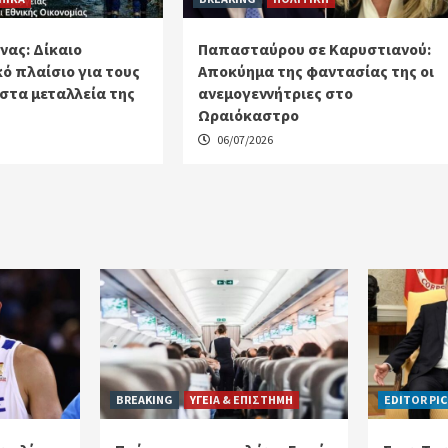
ας: Δίκαιο
Παπασταύρου σε Καρυστιανού:
ό πλαίσιο για τους
Αποκύημα της φαντασίας της οι
στα μεταλλεία της
ανεμογεννήτριες στο
Ωραιόκαστρο
06/07/2026
BREAKING
ΥΓΕΙΑ & ΕΠΙΣΤΗΜΗ
EDITOR PI