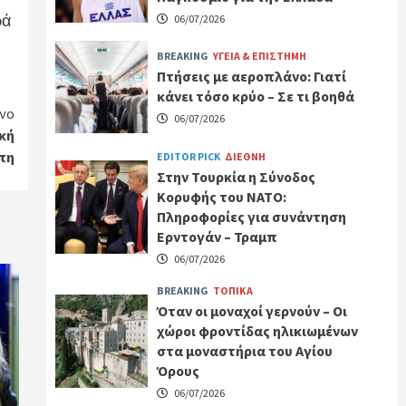
ρά
06/07/2026
BREAKING
ΥΓΕΙΑ & ΕΠΙΣΤΗΜΗ
Πτήσεις με αεροπλάνο: Γιατί
κάνει τόσο κρύο – Σε τι βοηθά
νο
06/07/2026
ική
πη
EDITOR PICK
ΔΙΕΘΝΗ
Στην Τουρκία η Σύνοδος
Κορυφής του ΝΑΤΟ:
Πληροφορίες για συνάντηση
Ερντογάν – Τραμπ
06/07/2026
BREAKING
ΤΟΠΙΚΑ
Όταν οι μοναχοί γερνούν – Οι
χώροι φροντίδας ηλικιωμένων
στα μοναστήρια του Αγίου
Όρους
06/07/2026