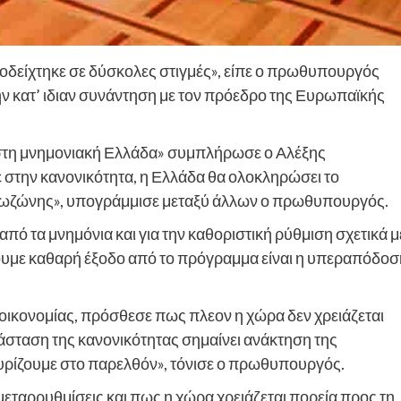
οδείχτηκε σε δύσκολες στιγμές», είπε ο πρωθυπουργός
ην κατ’ ιδιαν συνάντηση με τον πρόεδρο της Ευρωπαϊκής
η στη μνημονιακή Ελλάδα» συμπλήρωσε ο Αλέξης
την κανονικότητα, η Ελλάδα θα ολοκληρώσει το
ευρωζώνης», υπογράμμισε μεταξύ άλλων ο πρωθυπουργός.
ό τα μνημόνια και για την καθοριστική ρύθμιση σχετικά μ
άζουμε καθαρή έξοδο από το πρόγραμμα είναι η υπεραπόδοσ
ικονομίας, πρόσθεσε πως πλεον η χώρα δεν χρειάζεται
τάσταση της κανονικότητας σημαίνει ανάκτηση της
γυρίζουμε στο παρελθόν», τόνισε ο πρωθυπουργός.
μεταρρυθμίσεις και πως η χώρα χρειάζεται πορεία προς τη