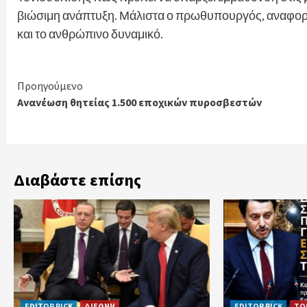
βιώσιμη ανάπτυξη. Μάλιστα ο πρωθυπουργός, αναφορι
και το ανθρώπινο δυναμικό.
Continue
Προηγούμενο
Ανανέωση θητείας 1.500 εποχικών πυροσβεστών
Reading
Διαβάστε επίσης
EDITOR PICK
ΔΙΕΘΝΗ
EDITOR PICK
ΤΟ