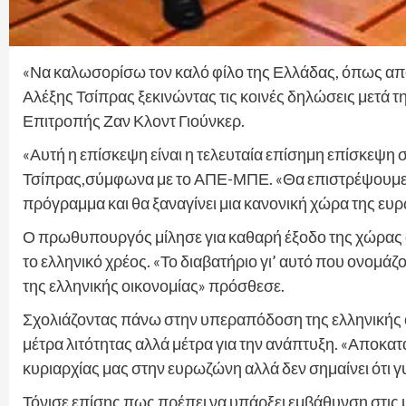
«Να καλωσορίσω τον καλό φίλο της Ελλάδας, όπως απ
Αλέξης Τσίπρας ξεκινώντας τις κοινές δηλώσεις μετά τ
Επιτροπής Ζαν Κλοντ Γιούνκερ.
«Αυτή η επίσκεψη είναι η τελευταία επίσημη επίσκεψ
Τσίπρας,σύμφωνα με το ΑΠΕ-ΜΠΕ. «Θα επιστρέψουμε σ
πρόγραμμα και θα ξαναγίνει μια κανονική χώρα της 
Ο πρωθυπουργός μίλησε για καθαρή έξοδο της χώρας απ
το ελληνικό χρέος. «Το διαβατήριο γι’ αυτό που ονομ
της ελληνικής οικονομίας» πρόσθεσε.
Σχολιάζοντας πάνω στην υπεραπόδοση της ελληνικής ο
μέτρα λιτότητας αλλά μέτρα για την ανάπτυξη. «Αποκα
κυριαρχίας μας στην ευρωζώνη αλλά δεν σημαίνει ότι 
Τόνισε επίσης πως πρέπει να υπάρξει εμβάθυνση στις 