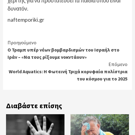
χέρι της για να προστατεύσει τα παιδιά όπου είναι
δυνατόν.
naftemporiki.gr
Continue
Προηγούμενο
Ο Τραμπ υπέρ νέων βομβαρδισμών του Ισραήλ στο
Reading
Ιράν – «Να τους ρίξουμε νοκντάουν»
Επόμενο
World
Aquatics: Η Φωτεινή Τριχά κορυφαία πολίστρια
του κόσμου για το 2025
Διαβάστε επίσης