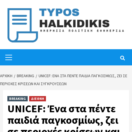
Skip
to
content
Primary
Menu
ΑΡΧΙΚΉ
BREAKING
UNICEF: ΈΝΑ ΣΤΑ ΠΈΝΤΕ ΠΑΙΔΙΆ ΠΑΓΚΟΣΜΊΩΣ, ΖΕΙ ΣΕ
ΠΕΡΙΟΧΈΣ ΚΡΊΣΕΩΝ ΚΑΙ ΣΥΓΚΡΟΎΣΕΩΝ
BREAKING
ΔΙΕΘΝΗ
UNICEF: Ένα στα πέντε
παιδιά παγκοσμίως, ζει
σε περιοχές κρίσεων και