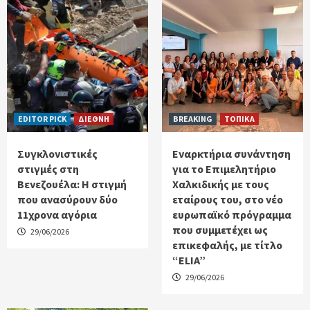
EDITOR PICK
ΔΙΕΘΝΗ
BREAKING
ΤΟΠΙΚΑ
Συγκλονιστικές
Εναρκτήρια συνάντηση
στιγμές στη
για το Επιμελητήριο
Βενεζουέλα: Η στιγμή
Χαλκιδικής με τους
που ανασύρουν δύο
εταίρους του, στο νέο
11χρονα αγόρια
ευρωπαϊκό πρόγραμμα
που συμμετέχει ως
29/06/2026
επικεφαλής, με τίτλο
“ELIA”
29/06/2026