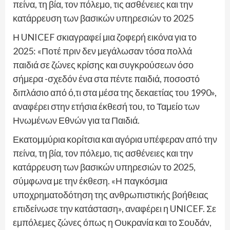
πείνα, τη βία, τον πόλεμο, τις ασθένειες και την
κατάρρευση των βασικών υπηρεσιών το 2025
Η UNICEF σκιαγραφεί μια ζοφερή εικόνα για το
2025: «Ποτέ πριν δεν μεγάλωσαν τόσα πολλά
παιδιά σε ζώνες κρίσης και συγκρούσεων όσο
σήμερα -σχεδόν ένα στα πέντε παιδιά, ποσοστό
διπλάσιο από ό,τι στα μέσα της δεκαετίας του 1990»,
αναφέρει στην ετήσια έκθεσή του, το Ταμείο των
Ηνωμένων Εθνών για τα Παιδιά.
Εκατομμύρια κορίτσια και αγόρια υπέφεραν από την
πείνα, τη βία, τον πόλεμο, τις ασθένειες και την
κατάρρευση των βασικών υπηρεσιών το 2025,
σύμφωνα με την έκθεση. «Η παγκόσμια
υποχρηματοδότηση της ανθρωπιστικής βοήθειας
επιδείνωσε την κατάσταση», αναφέρει η UNICEF. Σε
εμπόλεμες ζώνες όπως η Ουκρανία και το Σουδάν,