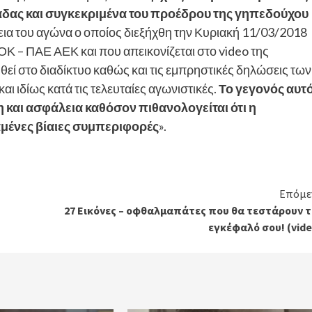
δας και συγκεκριμένα του προέδρου της γηπεδούχου
κεια του αγώνα ο οποίος διεξήχθη την Κυριακή 11/03/2018
 – ΠΑΕ ΑΕΚ και που απεικονίζεται στο video της
εί στο διαδίκτυο καθώς και τις εμπρηστικές δηλώσεις των
ι ιδίως κατά τις τελευταίες αγωνιστικές.
Το γεγονός αυτ
 και ασφάλεια καθόσον πιθανολογείται ότι η
μένες βίαιες συμπεριφορές
».
Επόμε
27 Εικόνες – οφθαλμαπάτες που θα τεστάρουν τ
εγκέφαλό σου! (vid