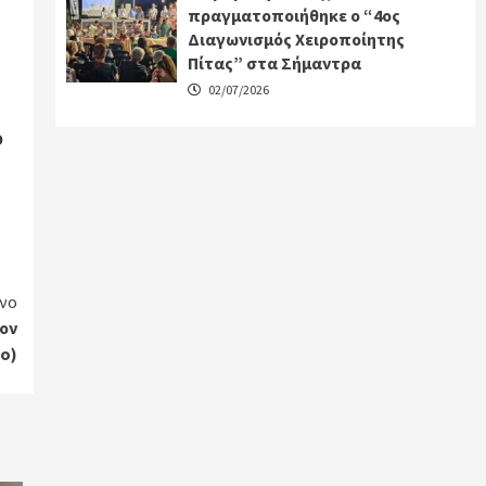
πραγματοποιήθηκε ο “4ος
Διαγωνισμός Χειροποίητης
Πίτας” στα Σήμαντρα
02/07/2026
ό
νο
ον
eo)