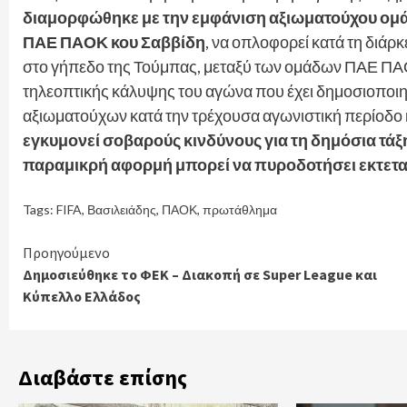
διαμορφώθηκε με την εμφάνιση αξιωματούχου ομά
ΠΑΕ ΠΑΟΚ κου Σαββίδη
, να οπλοφορεί κατά τη διάρ
στο γήπεδο της Τούμπας, μεταξύ των ομάδων ΠΑΕ ΠΑΟΚ
τηλεοπτικής κάλυψης του αγώνα που έχει δημοσιοποιηθ
αξιωματούχων κατά την τρέχουσα αγωνιστική περίοδο κα
εγκυμονεί σοβαρούς κινδύνους για τη δημόσια τάξη
παραμικρή αφορμή μπορεί να πυροδοτήσει εκτετα
Tags:
FIFA
,
Βασιλειάδης
,
ΠΑΟΚ
,
πρωτάθλημα
Continue
Προηγούμενο
Δημοσιεύθηκε το ΦΕΚ – Διακοπή σε Super League και
Reading
Κύπελλο Ελλάδος
Διαβάστε επίσης