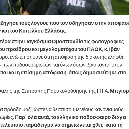
ς εξήγησε τους λόγους που τον οδήγησαν στην απόφασ
 και του Κυπέλλου Ελλάδας.
τέρα στην Παγκόσμια Ομοσπονδία τις φωτογραφίες
του προέδρου και μεγαλομετόχου του ΠΑΟΚ, κ. Ιβάν
χώρο, ενώ επισήμανε ότι η απόφαση της διακοπής ελήφθη
ν, των ποδοσφαιριστών και όλων όσων βρίσκονται στον
εται και η επίσημη απόφαση, όπως δημοσιεύτηκε στο
ικεφαλής της Επιτροπής Παρακολούθησης της FIFA,
Μπγιορ
τια πρόοδο μαζί, ώστε να θεσπίσουμε νέους κανονισμούς
μωρίες.
Παρ΄ όλα αυτά, το ελληνικό ποδόσφαιρο διάγει
ο τελευταίο παράδειγμα να σημειώνεται χθες, κατά τη