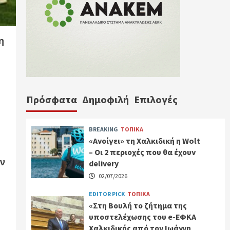
η
Πρόσφατα
Δημοφιλή
Επιλογές
BREAKING
ΤΟΠΙΚΑ
«Ανοίγει» τη Χαλκιδική η Wolt
– Οι 2 περιοχές που θα έχουν
ν
delivery
02/07/2026
EDITOR PICK
ΤΟΠΙΚΑ
«Στη Βουλή το ζήτημα της
υποστελέχωσης του e-ΕΦΚΑ
Χαλκιδικής από τον Ιωάννη