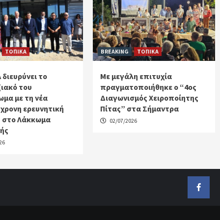
ΤΟΠΙΚΑ
BREAKING
ΤΟΠΙΚΑ
 διευρύνει το
Με μεγάλη επιτυχία
ιακό του
πραγματοποιήθηκε ο “4ος
μα με τη νέα
Διαγωνισμός Χειροποίητης
χρονη ερευνητική
Πίτας” στα Σήμαντρα
 στο Λάκκωμα
02/07/2026
κής
26
Faceb