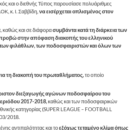
κός και ο διεθνής Τύπος παρουσίασε πολυάριθμες
Κ, κ. Ι. Σαββίδη,
να εισέρχεται οπλισμένος στον
α
, καθώς και σε διάφορα
συμβάντα κατά τη διάρκεια των
 προβώ στην απόφαση διακοπής του ελληνικού
των φιλάθλων, των ποδοσφαιριστών και όλων των
ια τη διακοπή του πρωταθλήματος,
το οποίο
όριστον διεξαγωγής αγώνων ποδοσφαίρου του
εριόδου 2017-2018,
καθώς και των ποδοσφαιρικών
 εθνικής κατηγορίας (SUPER LEAGUE – FOOTBALL
03/2018.
ένης αντιπαλότητας και το
εξόχως τεταμένο κλίμα όπως