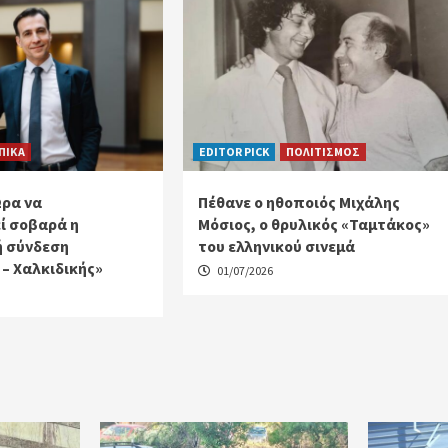
ΠΙΚΑ
EDITOR PICK
ΠΟΛΙΤΙΣΜΟΣ
Ώρα να
Πέθανε ο ηθοποιός Μιχάλης
ί σοβαρά η
Μόσιος, ο θρυλικός «Ταμτάκος»
ή σύνδεση
του ελληνικού σινεμά
– Χαλκιδικής»
01/07/2026