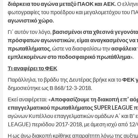
διάρκεια του αγώνα μεταξύ ΠΑΟΚ και ΑΕΚ.
Ο ελληνι
φωτογραφίες του προέδρου και μεγαλομετόχου του ΠΑΟ
αγωνιστικό χώρο.
Γι΄ αυτόν τον λόγο,
βασισμένοι στα χθεσινά γεγονότ
πρόσφατων αγωνιστικών, είμαι αναγκασμένος να
πρωταθλήματος
, ώστε να διασφαλίσω την
ασφάλεια 
εμπλεκομένων στο ποδοσφαιρικό πρωτάθλημα
».
Τι αναφέρει το ΦΕΚ
Παράλληλα, το βράδυ της Δευτέρας βρήκε και το
ΦΕΚ γ
δημοσιεύτηκε ως Β 868/12-3-2018.
Εκεί αναφέρεται: «
Αποφασίζουμε τη διακοπή επ’ α
επαγγελματικού πρωταθλήματος SUPER LEAGUE π
αγώνων Κυπέλλου επαγγελματικών ομάδων Α΄ και Β’
LEAGUE) περιόδου 2017-2018, με άμεση ισχύ από 12/
Η ως άνω διακοπή κρίθηκε απαραίτητη λόγω της αυξημ