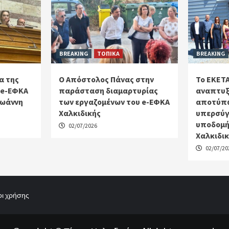
BREAKING
ΤΟΠΙΚΑ
BREAKING
α της
Ο Απόστολος Πάνας στην
Το ΕΚΕΤΑ
 e-ΕΦΚΑ
παράσταση διαμαρτυρίας
αναπτυξ
Ιωάννη
των εργαζομένων του e-ΕΦΚΑ
αποτύπω
Χαλκιδικής
υπερσύγ
υποδομή
02/07/2026
Χαλκιδι
02/07/20
ι χρήσης