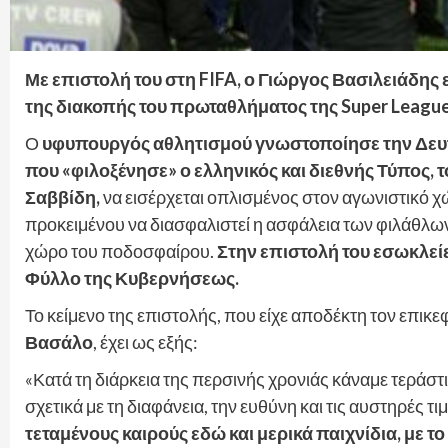
Με επιστολή του στη FIFA, ο Γιώργος Βασιλειάδη
της διακοπής του πρωταθλήματος της Super League
Ο
υφυπουργός αθλητισμού γνωστοποίησε την Δευ
που «φιλοξένησε» ο ελληνικός και διεθνής Τύπος, 
Σαββίδη,
να εισέρχεται οπλισμένος στον αγωνιστικό 
προκειμένου να διασφαλιστεί η ασφάλεια των φιλάθλω
χώρο του ποδοσφαίρου.
Στην επιστολή του εσωκλεί
Φύλλο της Κυβερνήσεως.
Το κείμενο της επιστολής, που είχε αποδέκτη τον επ
Βασάλο
, έχει ως εξής:
«Κατά τη διάρκεια της περσινής χρονιάς κάναμε τεράσ
σχετικά με τη διαφάνεια, την ευθύνη και τις αυστηρές τι
τεταμένους καιρούς εδώ και μερικά παιχνίδια, με τ