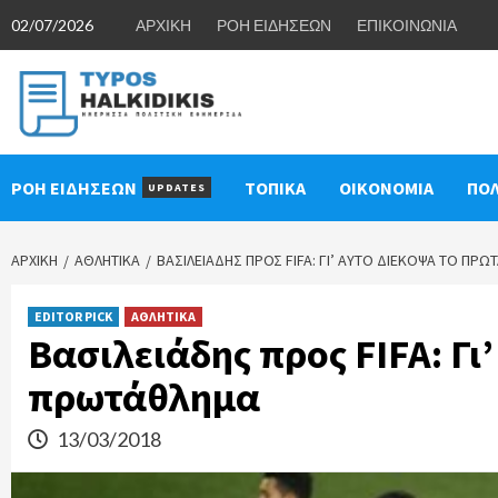
Skip
02/07/2026
ΑΡΧΙΚΗ
ΡΟΗ ΕΙΔΗΣΕΩΝ
ΕΠΙΚΟΙΝΩΝΙΑ
to
content
ΡΟΗ ΕΙΔΗΣΕΩΝ
ΤΟΠΙΚΑ
ΟΙΚΟΝΟΜΙΑ
ΠΟΛ
UPDATES
ΑΡΧΙΚΉ
ΑΘΛΗΤΙΚΑ
ΒΑΣΙΛΕΙΆΔΗΣ ΠΡΟΣ FIFA: ΓΙ’ ΑΥΤΌ ΔΙΈΚΟΨΑ ΤΟ ΠΡ
EDITOR PICK
ΑΘΛΗΤΙΚΑ
Βασιλειάδης προς FIFA: Γι
πρωτάθλημα
13/03/2018