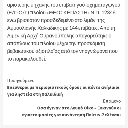
αριστερής μηχανής του επιβατηγού-οχηματαγωγού
(Ε/Γ-Ο/Γ) πλοίου «ΘΕΟΣΚΕΠΑΣΤΗ» Ν.Π. 12346,
ενώ βρισκόταν προσδεδεμένο στο λιμάνι της
Αμμουλιανής Χαλκιδικής με 144 επιβάτες. Από τη
Λιμενική Αρχή Ουρανούπολης απαγορεύτηκε ο
απόπλους του πλοίου μέχρι την προσκόμιση
βεβαιωτικού αξιοπλοΐας από τον νηογνώμονα που
το παρακολουθεί.
Continue
Προηγούμενο
Ελεύθεροι με περιοριστικούς όρους οι πέντε ανήλικοι
Reading
για ληστεία στη Χαλκιδική
Επόμενο
Όσα έγιναν στο Λευκό Οίκο – Ξεκινούν οι
προετοιμασίες για συνάντηση Πούτιν-Ζελένσκι