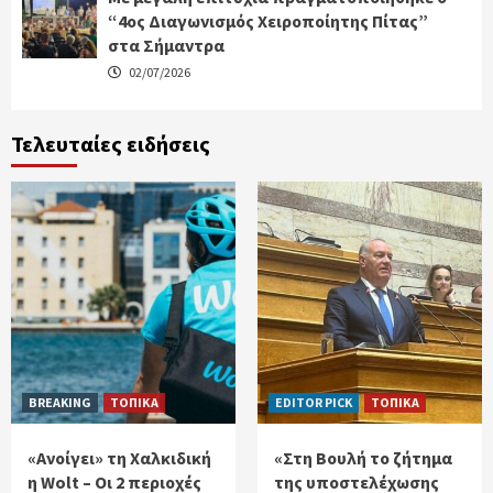
“4ος Διαγωνισμός Χειροποίητης Πίτας”
στα Σήμαντρα
02/07/2026
Τελευταίες ειδήσεις
BREAKING
ΤΟΠΙΚΑ
EDITOR PICK
ΤΟΠΙΚΑ
«Ανοίγει» τη Χαλκιδική
«Στη Βουλή το ζήτημα
η Wolt – Οι 2 περιοχές
της υποστελέχωσης