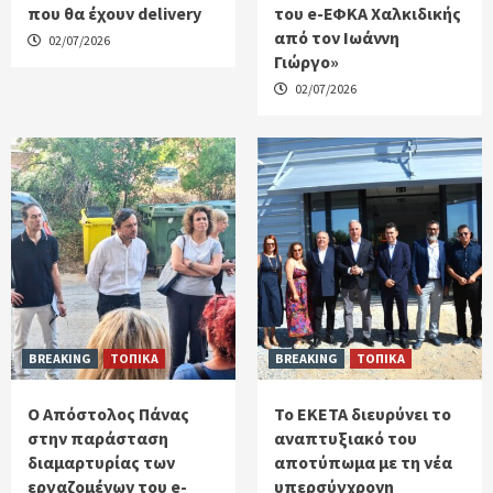
που θα έχουν delivery
του e-ΕΦΚΑ Χαλκιδικής
από τον Ιωάννη
02/07/2026
Γιώργο»
02/07/2026
BREAKING
ΤΟΠΙΚΑ
BREAKING
ΤΟΠΙΚΑ
Ο Απόστολος Πάνας
Το ΕΚΕΤΑ διευρύνει το
στην παράσταση
αναπτυξιακό του
διαμαρτυρίας των
αποτύπωμα με τη νέα
εργαζομένων του e-
υπερσύγχρονη