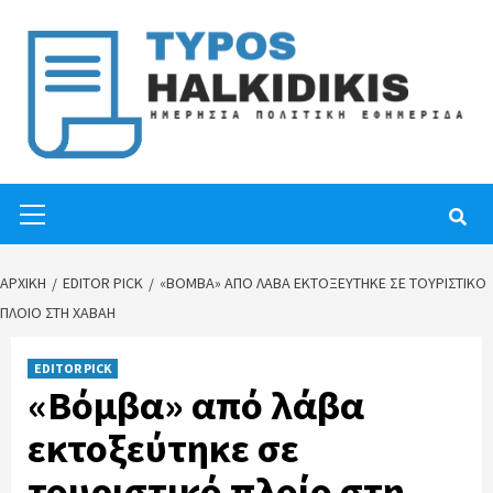
Skip
to
content
Primary
Menu
ΑΡΧΙΚΉ
EDITOR PICK
«ΒΌΜΒΑ» ΑΠΌ ΛΆΒΑ ΕΚΤΟΞΕΎΤΗΚΕ ΣΕ ΤΟΥΡΙΣΤΙΚΌ
ΠΛΟΊΟ ΣΤΗ ΧΑΒΆΗ
EDITOR PICK
«Βόμβα» από λάβα
εκτοξεύτηκε σε
τουριστικό πλοίο στη