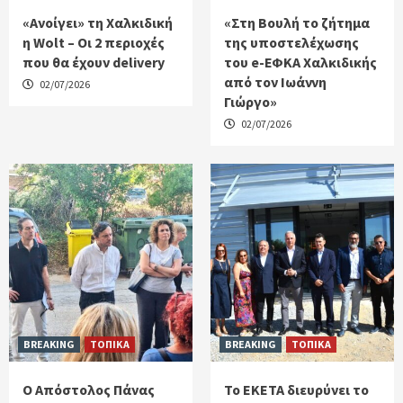
«Ανοίγει» τη Χαλκιδική
«Στη Βουλή το ζήτημα
η Wolt – Οι 2 περιοχές
της υποστελέχωσης
που θα έχουν delivery
του e-ΕΦΚΑ Χαλκιδικής
από τον Ιωάννη
02/07/2026
Γιώργο»
02/07/2026
BREAKING
ΤΟΠΙΚΑ
BREAKING
ΤΟΠΙΚΑ
Ο Απόστολος Πάνας
Το ΕΚΕΤΑ διευρύνει το