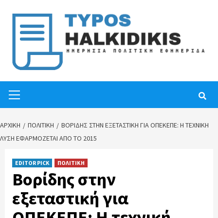
Skip
to
content
Primary
Menu
ΑΡΧΙΚΉ
ΠΟΛΙΤΙΚΗ
ΒΟΡΊΔΗΣ ΣΤΗΝ ΕΞΕΤΑΣΤΙΚΉ ΓΙΑ ΟΠΕΚΕΠΕ: Η ΤΕΧΝΙΚΉ
ΛΎΣΗ ΕΦΑΡΜΌΖΕΤΑΙ ΑΠΌ ΤΟ 2015
EDITOR PICK
ΠΟΛΙΤΙΚΗ
Βορίδης στην
εξεταστική για
ΟΠΕΚΕΠΕ: Η τεχνική