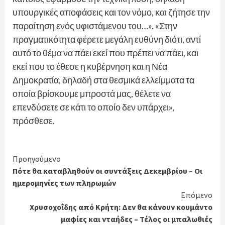
υπουργικές αποφάσεις και τον νόμο, και ζήτησε την
παραίτηση ενός υφιστάμενου του…». «Στην
πραγματικότητα φέρετε μεγάλη ευθύνη διότι, αντί
αυτό το θέμα να πάει εκεί που πρέπει να πάει, και
εκεί που το έθεσε η κυβέρνηση και η Νέα
Δημοκρατία, δηλαδή στα θεσμικά ελλείμματα τα
οποία βρίσκουμε μπροστά μας, θέλετε να
επενδύσετε σε κάτι το οποίο δεν υπάρχει»,
πρόσθεσε.
Continue
Προηγούμενο
Πότε θα καταβληθούν οι συντάξεις Δεκεμβρίου – Οι
Reading
ημερομηνίες των πληρωμών
Επόμενο
Χρυσοχοΐδης από Κρήτη: Δεν θα κάνουν κουμάντο
μαφίες και νταήδες – Τέλος οι μπαλωθιές