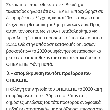
Σε ερώτηση που τέθηκε στον κ. Βορίδη, ο
τελευταίος δήλωσε ότι ο ΟΠΕΚΕΠΕ προχώρησε σε
διευρυμένους ελέγχους και κατέθεσε στοιχεία που
δείχνουν τη θεαματική αύξηση των ελέγχων. Προς
αυτόν τον σκοπό, ως ΥΠΑΑΤ υπέβαλε αίτημα για
πρόσληψη έκτακτου προσωπικού το καλοκαίρι του
2020, ενώ στην απόφαση κατανομής δημόσιων
βοσκοτόπων το 2020 συμφώνησε σε περιοριστικά
μέτρα που προτάθηκαν από τον τότε πρόεδρο του
ΟΠΕΚΕΠΕ, Φάνη Παπά.
3. Η απομάκρυνση του τότε προέδρου του
ΟΠΕΚΕΠΕ
Η αλλαγή στην ηγεσία του ΟΠΕΚΕΠΕ το 2020 και η
απομάκρυνση του κ. Βάρρα οφειλόταν στις
δημόσιες δηλώσεις του τότε προέδρου αναφορικά
με δήθεν «στρατηγική», μη αρμόζουσα, επιρροή στο