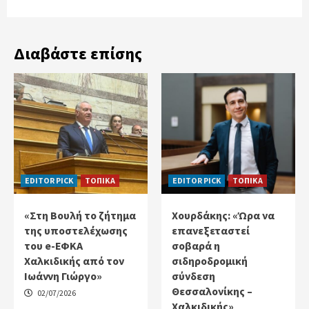
Διαβάστε επίσης
EDITOR PICK
ΤΟΠΙΚΑ
EDITOR PICK
ΤΟΠΙΚΑ
«Στη Βουλή το ζήτημα
Χουρδάκης: «Ώρα να
της υποστελέχωσης
επανεξεταστεί
του e-ΕΦΚΑ
σοβαρά η
Χαλκιδικής από τον
σιδηροδρομική
Ιωάννη Γιώργο»
σύνδεση
Θεσσαλονίκης –
02/07/2026
Χαλκιδικής»