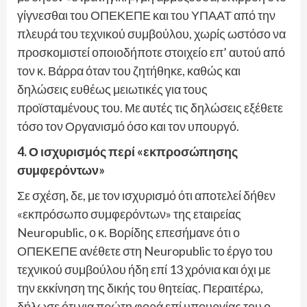
γίγνεσθαι του ΟΠΕΚΕΠΕ και του ΥΠΑΑΤ από την
πλευρά του τεχνικού συμβούλου, χωρίς ωστόσο να
προσκομιστεί οποιοδήποτε στοιχείο επ’ αυτού από
τον κ. Βάρρα όταν του ζητήθηκε, καθώς και
δηλώσεις ευθέως μειωτικές για τους
προϊσταμένους του. Με αυτές τις δηλώσεις εξέθετε
τόσο τον Οργανισμό όσο και τον υπουργό.
4. Ο ισχυρισμός περί «εκπροσώπησης
συμφερόντων»
Σε σχέση, δε, με τον ισχυρισμό ότι αποτελεί δήθεν
«εκπρόσωπο συμφερόντων» της εταιρείας
Neuropublic, ο κ. Βορίδης επεσήμανε ότι ο
ΟΠΕΚΕΠΕ ανέθετε στη Neuropublic το έργο του
τεχνικού συμβούλου ήδη επί 13 χρόνια και όχι με
την εκκίνηση της δικής του θητείας. Περαιτέρω,
δήλωσε ότι για πρώτη φορά επί υπουργίας του ο