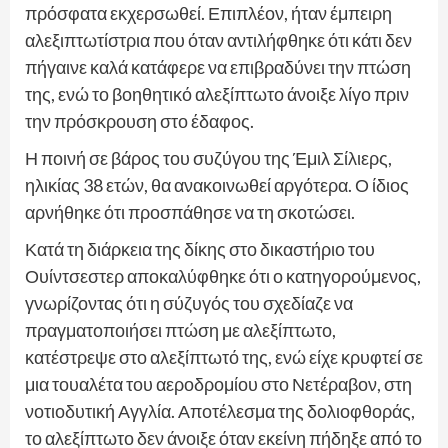
πρόσφατα εκχερσωθεί. Επιπλέον, ήταν έμπειρη
αλεξιπτωτίστρια που όταν αντιλήφθηκε ότι κάτι δεν
πήγαινε καλά κατάφερε να επιβραδύνει την πτώση
της, ενώ το βοηθητικό αλεξίπτωτο άνοιξε λίγο πριν
την πρόσκρουση στο έδαφος.
Η ποινή σε βάρος του συζύγου της Έμιλ Σίλιερς,
ηλικίας 38 ετών, θα ανακοινωθεί αργότερα. Ο ίδιος
αρνήθηκε ότι προσπάθησε να τη σκοτώσει.
Κατά τη διάρκεια της δίκης στο δικαστήριο του
Ουίντσεστερ αποκαλύφθηκε ότι ο κατηγορούμενος,
γνωρίζοντας ότι η σύζυγός του σχεδίαζε να
πραγματοποιήσει πτώση με αλεξίπτωτο,
κατέστρεψε στο αλεξίπτωτό της, ενώ είχε κρυφτεί σε
μια τουαλέτα του αεροδρομίου στο Νετέραβον, στη
νοτιοδυτική Αγγλία. Αποτέλεσμα της δολιοφθοράς,
το αλεξίπτωτο δεν άνοιξε όταν εκείνη πήδηξε από το