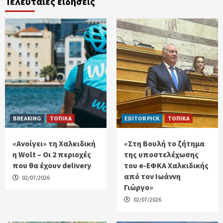
Τελευταίες ειδήσεις
BREAKING
ΤΟΠΙΚΑ
EDITOR PICK
ΤΟΠΙΚΑ
«Ανοίγει» τη Χαλκιδική
«Στη Βουλή το ζήτημα
η Wolt – Οι 2 περιοχές
της υποστελέχωσης
που θα έχουν delivery
του e-ΕΦΚΑ Χαλκιδικής
από τον Ιωάννη
02/07/2026
Γιώργο»
02/07/2026