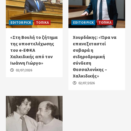
EDITOR PICK
ΤΟΠΙΚΑ
EDITOR PICK
ΤΟΠΙΚΑ
«Στη Βουλή το ζήτημα
Χουρδάκης: «Ώρα να
της υποστελέχωσης
επανεξεταστεί
του e-ΕΦΚΑ
σοβαρά η
Χαλκιδικής από τον
σιδηροδρομική
Ιωάννη Γιώργο»
σύνδεση
Θεσσαλονίκης –
02/07/2026
Χαλκιδικής»
02/07/2026