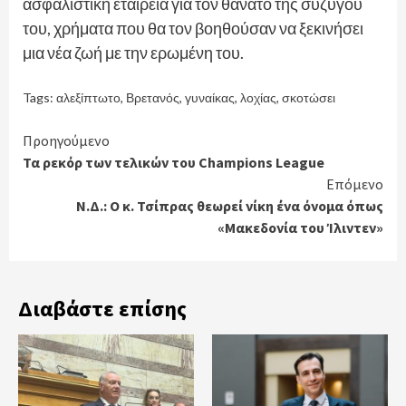
ασφαλιστική εταιρεία για τον θάνατο της συζύγου
του, χρήματα που θα τον βοηθούσαν να ξεκινήσει
μια νέα ζωή με την ερωμένη του.
Tags:
αλεξίπτωτο
,
Βρετανός
,
γυναίκας
,
λοχίας
,
σκοτώσει
Continue
Προηγούμενο
Τα ρεκόρ των τελικών του Champions League
Reading
Επόμενο
N.Δ.: Ο κ. Τσίπρας θεωρεί νίκη ένα όνομα όπως
«Μακεδονία του Ίλιντεν»
Διαβάστε επίσης