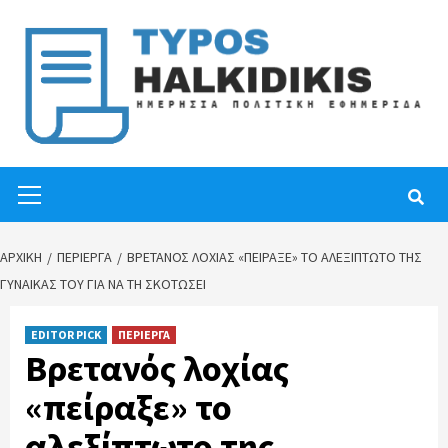
Skip
to
content
Primary
Menu
ΑΡΧΙΚΉ
ΠΕΡΙΕΡΓΑ
ΒΡΕΤΑΝΌΣ ΛΟΧΊΑΣ «ΠΕΊΡΑΞΕ» ΤΟ ΑΛΕΞΊΠΤΩΤΟ ΤΗΣ
ΓΥΝΑΊΚΑΣ ΤΟΥ ΓΙΑ ΝΑ ΤΗ ΣΚΟΤΏΣΕΙ
EDITOR PICK
ΠΕΡΙΕΡΓΑ
Βρετανός λοχίας
«πείραξε» το
αλεξίπτωτο της