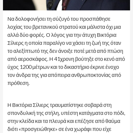
Να δολοφονήσει τη σύζυγό του προσπάθησε
λοχίας του βρετανικού στρατού και μάλιστα όχι μια
αλλά δύο φορές. Ο λόγος για την άτυχη Βικτόρια
Σίλιερς η οποία παραλίγο να χάσει τη ζωή της όταν
το αλεξίπτωτό της δεν άνοιξε ποτέ μετά από πτώση
από αεροσκάφος. Η 41χρονη βούτηξε στο κενό από
ύχος 1200 μέτρων και το δικαστήριο έκρινε ένοχο
τον άνδρα της για απόπειρα ανθρωποκτονίας από
πρόθεση.
Η Βικτόρια Σίλιερς τραυματίστηκε σοβαρά στη
σπονδυλική της στήλη, υπέστη κατάγματα στο πόδι,
στην κλείδα και τα πλευρά και επέζησε από θαύμα
διότι «προσγειώθηκε» σε ένα χωράφι που είχε