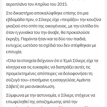
αεροπλάνο τον Απρίλιο του 2015.
Στο δικαστήριο αποκαλύφθηκε επίσης ότι μια
εβδομάδα πριν, ο Σίλιερς είχε «πειράξει» την κουζίνα
γκαζιού στο σπίτι της οικογένειας, με την ελπίδα ότι
όταν η γυναίκα του την άναβε, θα προκαλούσε
έκρηξη. Παρόντα ήταν και τα δύο του παιδιά,
ευτυχώς ωστόσο τα σχέδιά του δεν στέφθηκαν με
επιτυχία.
«Όλα τα στοιχεία δείχνουν ότι ο Έμιλ Σίλιερς είχε τα
κίνητρα και τις ευκαιρίες να διαπράξει αυτές τις
προμελετημένες απόπειρες να δολοφονήσει τη
σύζυγό του» επισήμανε η εισαγγελέας Αμάντα
Σάβετζ σε μια ανακοίνωση.
Σύμφωνα με την αστυνομία, ο Σίλιερς στόχευε να
επωφεληθεί της αποζημίωσης από την