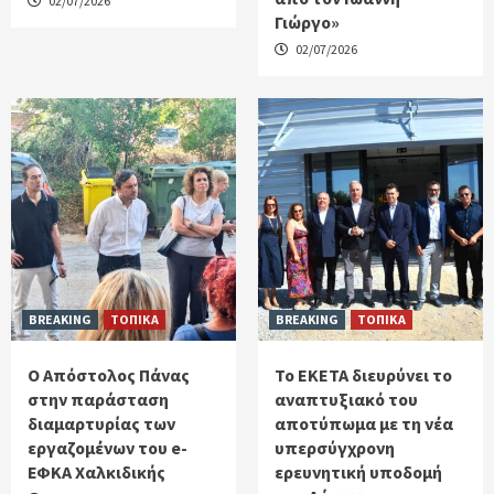
02/07/2026
Γιώργο»
02/07/2026
BREAKING
ΤΟΠΙΚΑ
BREAKING
ΤΟΠΙΚΑ
Ο Απόστολος Πάνας
Το ΕΚΕΤΑ διευρύνει το
στην παράσταση
αναπτυξιακό του
διαμαρτυρίας των
αποτύπωμα με τη νέα
εργαζομένων του e-
υπερσύγχρονη
ΕΦΚΑ Χαλκιδικής
ερευνητική υποδομή