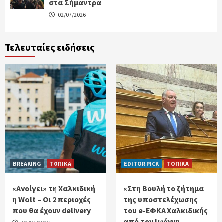
στα Σήμαντρα
02/07/2026
Τελευταίες ειδήσεις
BREAKING
ΤΟΠΙΚΑ
EDITOR PICK
ΤΟΠΙΚΑ
«Ανοίγει» τη Χαλκιδική
«Στη Βουλή το ζήτημα
η Wolt – Οι 2 περιοχές
της υποστελέχωσης
που θα έχουν delivery
του e-ΕΦΚΑ Χαλκιδικής
από τον Ιωάννη