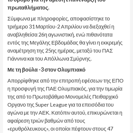
πρωταθλήματος.
Σύμφωνα με πληροφορίες, αποφασίστηκε το
τριήμερο 31 Μαρτίου-2 Απριλίου να διεξαχθεί η
αναβληθείσα 26η αγωνιστική, ενώ πιθανότατα
εντός της Μεγάλης Εβδομάδας θα γίνει η εκκρεμής
αναμέτρηση της 25ης ημέρας, μεταξύ του ΠΑΣ
Γιάννινα και του Απόλλωνα Σμύρνης.
Με τη βούλα -3 στον Ολυμπιακό
Απορρίφθηκε από την επιτροπή εφέσεων της ΕΠΟ
η προσφυγή της ΠΑΕ Ολυμπιακός, για την τιμωρία
της από το Πρωτοβάθμιο Μονομελές Πειθαρχικό
Οργανο της Super League για τα επεισόδια του
αγώνα με την ΑΕΚ. Κατόπιν αυτού, επικυρώνεται η
αφαίρεση τριών βαθμών από τους
«ερυθρόλευκους», οι οποίοι πέφτουν στους 47