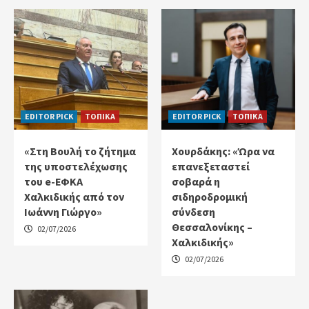
EDITOR PICK
ΤΟΠΙΚΑ
EDITOR PICK
ΤΟΠΙΚΑ
«Στη Βουλή το ζήτημα
Χουρδάκης: «Ώρα να
της υποστελέχωσης
επανεξεταστεί
του e-ΕΦΚΑ
σοβαρά η
Χαλκιδικής από τον
σιδηροδρομική
Ιωάννη Γιώργο»
σύνδεση
Θεσσαλονίκης –
02/07/2026
Χαλκιδικής»
02/07/2026