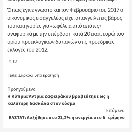
Όπως έγινε γνωστό και τον Φεβρουάριο του 2017 ο
οικονομικός εισαγγελέας είχει απαγγείλει εις βάρος
του κατηγορίες για «ωφέλεια από απάτες»
αναφορικά με την υπέρβαση κατά 20 εκατ. ευρώ του
ορίου προεκλογικών δαπανών στις προεδρικές
εκλογές του 2012.
in.gr
Tags:
Σαρκοζί
,
υπό κράτηση
Continue
Προηγούμενο
Η Κύπρια Άντρια Ζαφειράκου βραβεύτηκε ως η
Reading
καλύτερη δασκάλα στον κόσμο
Επόμενο
ΕΛΣΤΑΤ: Αυξήθηκε στο 21,2% η ανεργία στο δ’ τρίμηνο