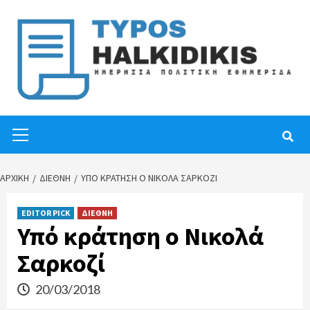
Skip
to
content
Primary
Menu
ΑΡΧΙΚΉ
ΔΙΕΘΝΗ
ΥΠΌ ΚΡΆΤΗΣΗ Ο ΝΙΚΟΛΆ ΣΑΡΚΟΖΊ
EDITOR PICK
ΔΙΕΘΝΗ
Υπό κράτηση ο Νικολά
Σαρκοζί
20/03/2018