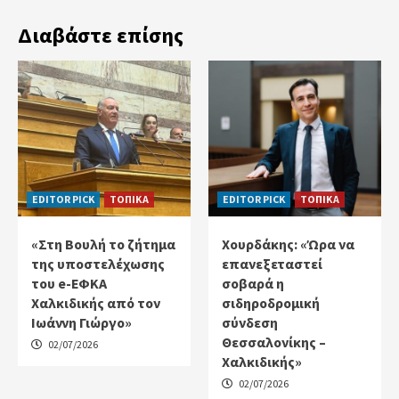
Διαβάστε επίσης
EDITOR PICK
ΤΟΠΙΚΑ
EDITOR PICK
ΤΟΠΙΚΑ
«Στη Βουλή το ζήτημα
Χουρδάκης: «Ώρα να
της υποστελέχωσης
επανεξεταστεί
του e-ΕΦΚΑ
σοβαρά η
Χαλκιδικής από τον
σιδηροδρομική
Ιωάννη Γιώργο»
σύνδεση
Θεσσαλονίκης –
02/07/2026
Χαλκιδικής»
02/07/2026