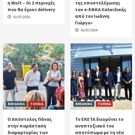
η Wolt – Οι 2 περιοχές
της υποστελέχωσης
που θα έχουν delivery
του e-ΕΦΚΑ Χαλκιδικής
από τον Ιωάννη
02/07/2026
Γιώργο»
02/07/2026
BREAKING
ΤΟΠΙΚΑ
BREAKING
ΤΟΠΙΚΑ
Ο Απόστολος Πάνας
Το ΕΚΕΤΑ διευρύνει το
στην παράσταση
αναπτυξιακό του
διαμαρτυρίας των
αποτύπωμα με τη νέα