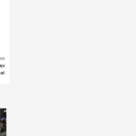
νο
την
α!