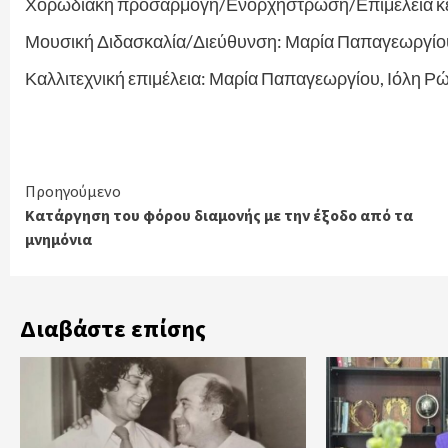
Χορωδιακή προσαρμογή/Ενορχήστρωση/Επιμέλεια κε
Μουσική Διδασκαλία/Διεύθυνση: Μαρία Παπαγεωργίο
Καλλιτεχνική επιμέλεια: Μαρία Παπαγεωργίου, Ιόλη Ρ
Continue
Προηγούμενο
Κατάργηση του φόρου διαμονής με την έξοδο από τα
Reading
μνημόνια
Διαβάστε επίσης