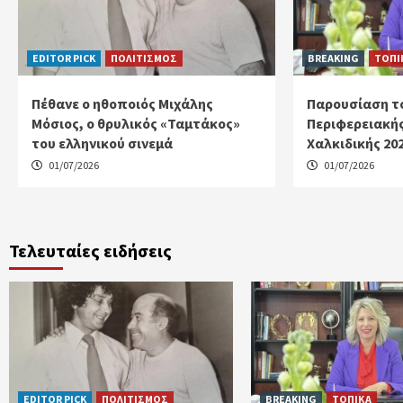
EDITOR PICK
ΠΟΛΙΤΙΣΜΟΣ
BREAKING
ΤΟΠΙ
Πέθανε ο ηθοποιός Μιχάλης
Παρουσίαση το
Μόσιος, ο θρυλικός «Ταμτάκος»
Περιφερειακή
του ελληνικού σινεμά
Χαλκιδικής 202
01/07/2026
01/07/2026
Τελευταίες ειδήσεις
EDITOR PICK
ΠΟΛΙΤΙΣΜΟΣ
BREAKING
ΤΟΠΙΚΑ