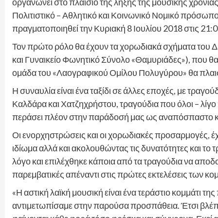
οργανώνει στο πλαίσιο της λήξης της μουσικής χρονι
Πολιτιστικό – Αθλητικό και Κοινωνικό Νομικό πρόσωπ
πραγματοποιηθεί την Κυριακή 8 Ιουλίου 2018 στις 21:
Τον πρώτο ρόλο θα έχουν τα χορωδιακά σχήματα του
και Γυναικείο Φωνητικό Σύνολο «Θαμυριάδες»), που θ
ομάδα του «Λαογραφικού Ομίλου Πολυγύρου» θα πλαισι
Η συναυλία είναι ένα ταξίδι σε άλλες εποχές, με τραγ
Καλδάρα και Χατζηχρήστου, τραγούδια που όλοι – λίγο
περάσει πλέον στην παράδοσή μας ως αναπόσπαστο κο
Οι ενορχηστρώσεις και οι χορωδιακές προσαρμογές, έχ
ιδίωμα αλλά και ακολουθώντας τις δυνατότητες και το
λόγο και επιλέχθηκε κάποια από τα τραγούδια να αποδ
παρεμβατικές απέναντι στις πρώτες εκτελέσεις των κο
«Η αστική λαϊκή μουσική είναι ένα τεράστιο κομμάτι της
αντιμετωπίσαμε στην παρούσα προσπάθεια. Έτσι βλέπ