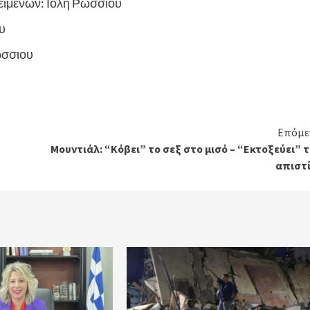
ιμένων: Ιόλη Ρώσσιου
υ
ώσσιου
Επόμε
Μουντιάλ: “Κόβει” το σεξ στο μισό – “Εκτοξεύει” 
απιστί