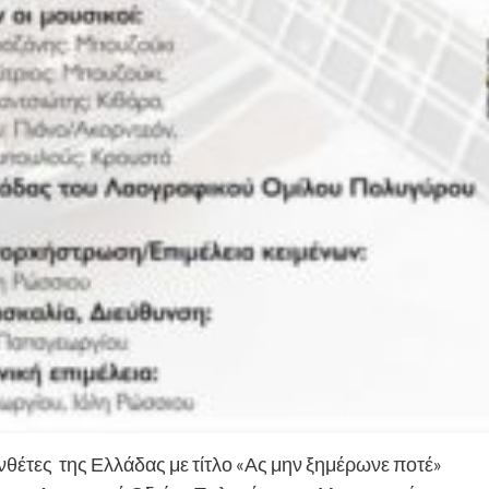
νθέτες της Ελλάδας με τίτλο «Ας μην ξημέρωνε ποτέ»