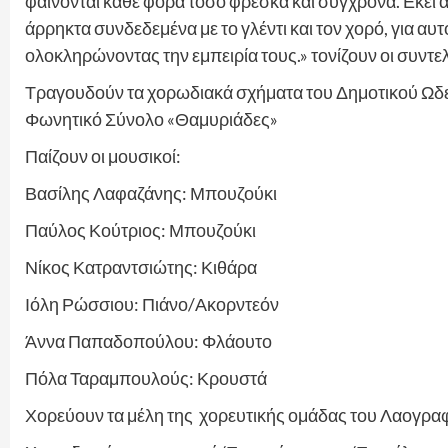
φαίνονται κάθε φορά τόσο φρέσκα και σύγχρονα. Εκεί α
άρρηκτα συνδεδεμένα με το γλέντι και τον χορό, για αυ
ολοκληρώνοντας την εμπειρία τους.» τονίζουν οι συντ
Τραγουδούν τα χορωδιακά σχήματα του Δημοτικού Ωδε
Φωνητικό Σύνολο «Θαμυριάδες»
Παίζουν οι μουσικοί:
Βασίλης Λαφαζάνης: Μπουζούκι
Παύλος Κούτριος: Μπουζούκι
Νίκος Κατραντσιώτης: Κιθάρα
Ιόλη Ρώσσιου: Πιάνο/Ακορντεόν
Άννα Παπαδοπούλου: Φλάουτο
Πόλα Ταραμπουλούς: Κρουστά
Χορεύουν τα μέλη της χορευτικής ομάδας του Λαογρα