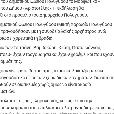
άς του Δημοτικού Ωδείου Πολυγύρου το Μορφωτικό –
ο του Δήμου «Αριστοτέλης». Η εκδήλωση θα
00, στο προαύλιο του Δημαρχείου Πολυγύρου.
 Δημοτικού Ωδείου Πολυγύρου (Μικτή Χορωδία Πολυγύρου
α τραγουδήσουν με τη συνοδεία λαϊκής ορχήστρας, ενώ
ώσει χορευτικά τη βραδιά.
ούδια των Τσιτσάνη, Βαμβακάρη, Χιώτη, Παπαϊωάννου,
 πολύ- έχουν τραγουδήσει και έχουν χορέψει και που έχου
μμάτι της.
ουν γίνει με σεβασμό προς το αστικό λαϊκό/ρεμπέτικο
 τραγουδιστικό ύφος των χορωδιακών σχημάτων. Για αυτό τ
οθούν σε διασκευές χωρίς όμως να είναι ακραία
μματιών.
 πολιτιστικής μας κληρονομιάς, και ως τέτοιο την
ουμε κομμάτια τόσο παλιά και πολυτραγουδισμένα να μας