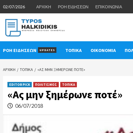
Skip
02/07/2026
ΑΡΧΙΚΗ
ΡΟΗ ΕΙΔΗΣΕΩΝ
ΕΠΙΚΟΙΝΩΝΙΑ
to
content
ΡΟΗ ΕΙΔΗΣΕΩΝ
ΤΟΠΙΚΑ
ΟΙΚΟΝΟΜΙΑ
ΠΟΛ
UPDATES
ΑΡΧΙΚΉ
ΤΟΠΙΚΑ
«ΑΣ ΜΗΝ ΞΗΜΈΡΩΝΕ ΠΟΤΈ»
EDITOR PICK
ΠΟΛΙΤΙΣΜΟΣ
ΤΟΠΙΚΑ
«Ας μην ξημέρωνε ποτέ»
06/07/2018