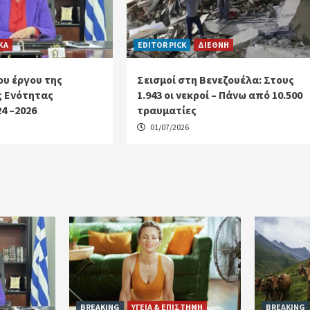
ΚΑ
EDITOR PICK
ΔΙΕΘΝΗ
υ έργου της
Σεισμοί στη Βενεζουέλα: Στους
ς Ενότητας
1.943 οι νεκροί – Πάνω από 10.500
4 –2026
τραυματίες
01/07/2026
BREAKING
ΥΓΕΙΑ & ΕΠΙΣΤΗΜΗ
BREAKING