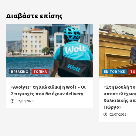
Διαβάστε επίσης
BREAKING
ΤΟΠΙΚΑ
EDITOR PICK
ΤΟ
«Ανοίγει» τη Χαλκιδική η Wolt – Οι
«Στη Βουλή το
2 περιοχές που θα έχουν delivery
υποστελέχωση
Χαλκιδικής απ
02/07/2026
Γιώργο»
02/07/2026