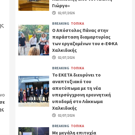
Γιώργο»
02/07/2026
BREAKING
ΤΟΠΙΚΑ
ης
Ο Απόστολος Πάνας στην
παράσταση διαμαρτυρίας
των εργαζομένων του e-ΕΦΚΑ
Χαλκιδικής
02/07/2026
BREAKING
ΤΟΠΙΚΑ
Το ΕΚΕΤΑ διευρύνει το
αναπτυξιακό του
αποτύπωμα με τη νέα
νο
υπερσύγχρονη ερευνητική
υποδομή στο Λάκκωμα
σε
Χαλκιδικής
ης
02/07/2026
BREAKING
ΤΟΠΙΚΑ
Με μεγάλη επιτυχία