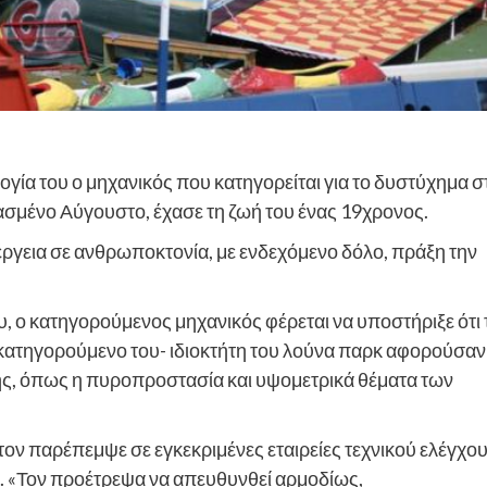
γία του ο μηχανικός που κατηγορείται για το δυστύχημα σ
ασμένο Αύγουστο, έχασε τη ζωή του ένας 19χρονος.
νέργεια σε ανθρωποκτονία, με ενδεχόμενο δόλο, πράξη την
, ο κατηγορούμενος μηχανικός φέρεται να υποστήριξε ότι 
γκατηγορούμενο του- ιδιοκτήτη του λούνα παρκ αφορούσαν
σης, όπως η πυροπροστασία και υψομετρικά θέματα των
 τον παρέπεμψε σε εγκεκριμένες εταιρείες τεχνικού ελέγχο
 «Τον προέτρεψα να απευθυνθεί αρμοδίως,