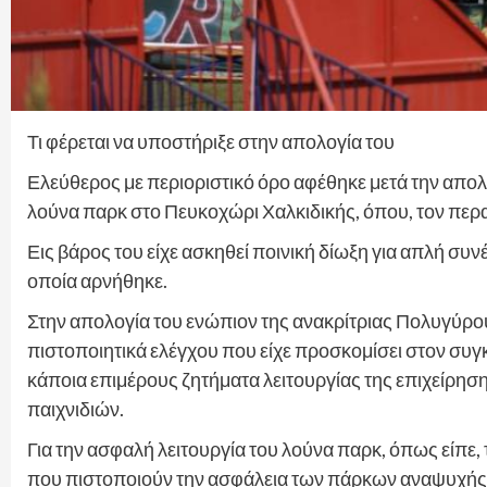
Τι φέρεται να υποστήριξε στην απολογία του
Ελεύθερος με περιοριστικό όρο αφέθηκε μετά την απολο
λούνα παρκ στο Πευκοχώρι Χαλκιδικής, όπου, τον περ
Εις βάρος του είχε ασκηθεί ποινική δίωξη για απλή συ
οποία αρνήθηκε.
Στην απολογία του ενώπιον της ανακρίτριας Πολυγύρου
πιστοποιητικά ελέγχου που είχε προσκομίσει στον συ
κάποια επιμέρους ζητήματα λειτουργίας της επιχείρη
παιχνιδιών.
Για την ασφαλή λειτουργία του λούνα παρκ, όπως είπε,
που πιστοποιούν την ασφάλεια των πάρκων αναψυχής.