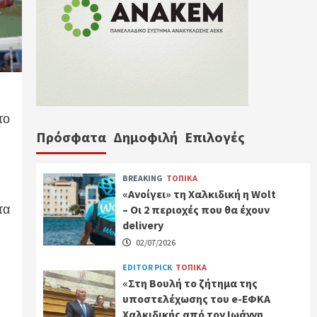
το
Πρόσφατα
Δημοφιλή
Επιλογές
BREAKING
ΤΟΠΙΚΑ
«Ανοίγει» τη Χαλκιδική η Wolt
τα
– Οι 2 περιοχές που θα έχουν
delivery
02/07/2026
EDITOR PICK
ΤΟΠΙΚΑ
«Στη Βουλή το ζήτημα της
υ
υποστελέχωσης του e-ΕΦΚΑ
Χαλκιδικής από τον Ιωάννη