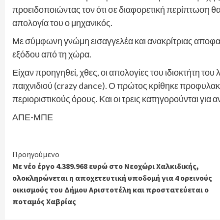
προειδοποιώντας τον ότι σε διαφορετική περίπτωση θα
απολογία του ο μηχανικός.
Με σύμφωνη γνώμη εισαγγελέα και ανακρίτριας αποφα
εξόδου από τη χώρα.
Είχαν προηγηθεί, χθες, οι απολογίες του ιδιοκτήτη του 
παιχνιδιού (crazy dance). Ο πρώτος κρίθηκε προφυλακι
περιοριστικούς όρους. Και οι τρεις κατηγορούνται για
ΑΠΕ-ΜΠΕ
Continue
Προηγούμενο
Με νέο έργο 4.389.968 ευρώ στο Νεοχώρι Χαλκιδικής,
Reading
ολοκληρώνεται η αποχετευτική υποδομή για 4 ορεινούς
οικισμούς του Δήμου Αριστοτέλη και προστατεύεται ο
ποταμός Χαβρίας