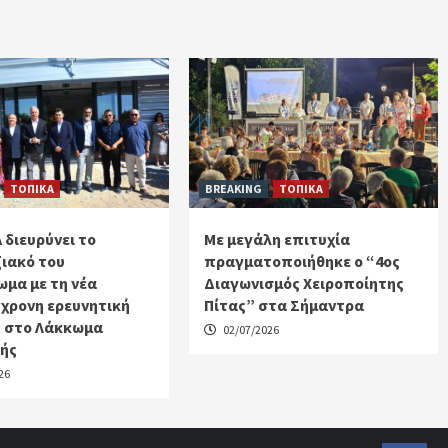
ΤΟΠΙΚΑ
BREAKING
ΤΟΠΙΚΑ
 διευρύνει το
Με μεγάλη επιτυχία
ιακό του
πραγματοποιήθηκε ο “4ος
μα με τη νέα
Διαγωνισμός Χειροποίητης
χρονη ερευνητική
Πίτας” στα Σήμαντρα
 στο Λάκκωμα
02/07/2026
κής
26