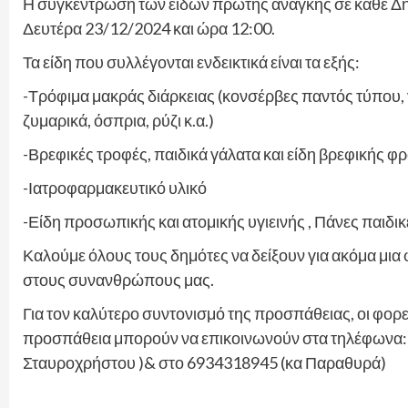
Η συγκέντρωση των ειδών πρώτης ανάγκης σε κάθε Δημ
Δευτέρα 23/12/2024 και ώρα 12:00.
Τα είδη που συλλέγονται ενδεικτικά είναι τα εξής:
-Τρόφιμα μακράς διάρκειας (κονσέρβες παντός τύπου, γ
ζυμαρικά, όσπρια, ρύζι κ.α.)
-Βρεφικές τροφές, παιδικά γάλατα και είδη βρεφικής φ
-Ιατροφαρμακευτικό υλικό
-Είδη προσωπικής και ατομικής υγιεινής , Πάνες παιδικέ
Καλούμε όλους τους δημότες να δείξουν για ακόμα μι
στους συνανθρώπους μας.
Για τον καλύτερο συντονισμό της προσπάθειας, οι φορεί
προσπάθεια μπορούν να επικοινωνούν στα τηλέφωνα
Σταυροχρήστου )& στο 6934318945 (κα Παραθυρά)