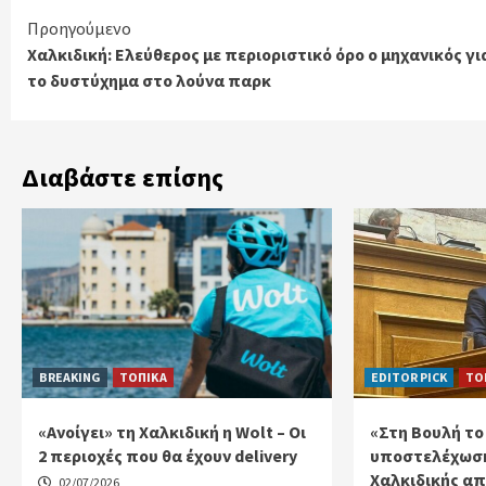
Continue
Προηγούμενο
Χαλκιδική: Ελεύθερος με περιοριστικό όρο ο μηχανικός γι
Reading
το δυστύχημα στο λούνα παρκ
Διαβάστε επίσης
BREAKING
ΤΟΠΙΚΑ
EDITOR PICK
ΤΟ
«Ανοίγει» τη Χαλκιδική η Wolt – Οι
«Στη Βουλή το
2 περιοχές που θα έχουν delivery
υποστελέχωση
Χαλκιδικής απ
02/07/2026