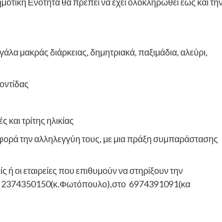
οτική Ενότητα θα πρέπει να έχει ολοκληρωθεί έως και τη
άλα μακράς διάρκειας, δημητριακά, παξιμάδια, αλεύρι,
ροντίδας
ς και τρίτης ηλικίας
α φορά την αλληλεγγύη τους, με μια πράξη συμπαράστασης
ς ή οι εταιρείες που επιθυμούν να στηρίξουν την
: 2374350150(κ.Φωτόπουλο),στο 6974391091(κα