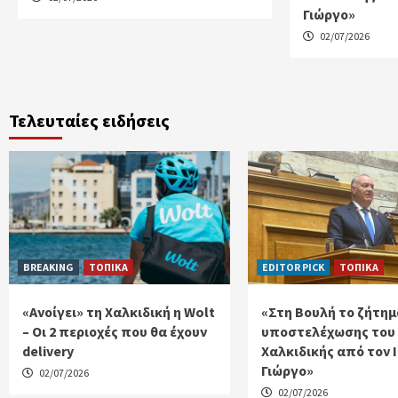
Γιώργο»
02/07/2026
Τελευταίες ειδήσεις
BREAKING
ΤΟΠΙΚΑ
EDITOR PICK
ΤΟΠΙΚΑ
«Ανοίγει» τη Χαλκιδική η Wolt
«Στη Βουλή το ζήτημ
– Οι 2 περιοχές που θα έχουν
υποστελέχωσης του
delivery
Χαλκιδικής από τον 
Γιώργο»
02/07/2026
02/07/2026