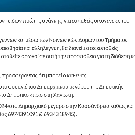
 –ειδών πρώτης ανάγκης για ευπαθείς οικογένειες του
υγέννων και μέσω των Κοινωνικών Δομών του Τμήματος
υαισθησία και αλληλεγγύη, θα διανείμει σε ευπαθείς
α σταθείτε αρωγοί σε αυτή την προσπάθεια για τη διάθεση κ
 προσφέροντας ότι μπορεί ο καθένας
στο φουαγιέ του Δημαρχιακού μεγάρου της Δημοτικής
ο Δημοτικό κτίριο στη Χανιώτη.
024)στο Δημαρχιακό μέγαρο στην Κασσάνδρεια καθώς και
ωνίας 6974391091 & 6934318945).