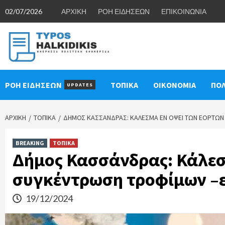
Skip
02/07/2026
ΑΡΧΙΚΗ
ΡΟΗ ΕΙΔΗΣΕΩΝ
ΕΠΙΚΟΙΝΩΝΙΑ
to
content
ΡΟΗ ΕΙΔΗΣΕΩΝ
ΤΟΠΙΚΑ
ΟΙΚΟΝΟΜΙΑ
ΠΟΛ
UPDATES
ΑΡΧΙΚΉ
ΤΟΠΙΚΑ
ΔΉΜΟΣ ΚΑΣΣΆΝΔΡΑΣ: ΚΆΛΕΣΜΑ ΕΝ ΌΨΕΙ ΤΩΝ ΕΟΡΤΏΝ
BREAKING
ΤΟΠΙΚΑ
Δήμος Κασσάνδρας: Κάλεσ
συγκέντρωση τροφίμων –
19/12/2024