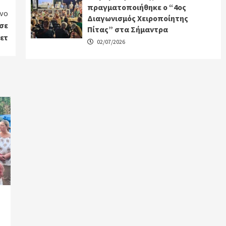
πραγματοποιήθηκε ο “4ος
νο
Διαγωνισμός Χειροποίητης
 σε
Πίτας” στα Σήμαντρα
ετ
02/07/2026