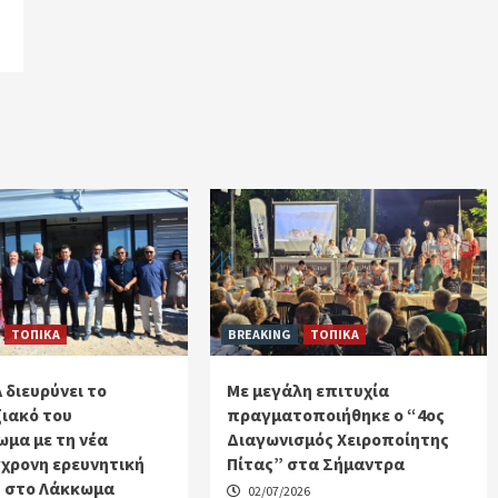
ΤΟΠΙΚΑ
BREAKING
ΤΟΠΙΚΑ
 διευρύνει το
Με μεγάλη επιτυχία
ιακό του
πραγματοποιήθηκε ο “4ος
μα με τη νέα
Διαγωνισμός Χειροποίητης
χρονη ερευνητική
Πίτας” στα Σήμαντρα
 στο Λάκκωμα
02/07/2026