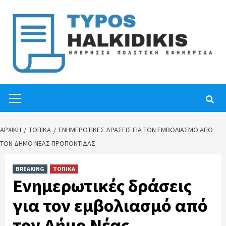
Skip
to
content
Primary
Menu
ΑΡΧΙΚΉ
ΤΟΠΙΚΑ
ΕΝΗΜΕΡΩΤΙΚΈΣ ΔΡΆΣΕΙΣ ΓΙΑ ΤΟΝ ΕΜΒΟΛΙΑΣΜΌ ΑΠΌ
ΤΟΝ ΔΉΜΟ ΝΈΑΣ ΠΡΟΠΟΝΤΊΔΑΣ
BREAKING
ΤΟΠΙΚΑ
Ενημερωτικές δράσεις
για τον εμβολιασμό από
τον Δήμο Νέας