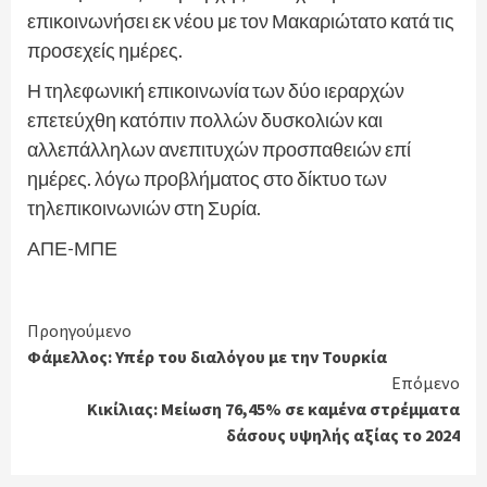
επικοινωνήσει εκ νέου με τον Μακαριώτατο κατά τις
προσεχείς ημέρες.
Η τηλεφωνική επικοινωνία των δύο ιεραρχών
επετεύχθη κατόπιν πολλών δυσκολιών και
αλλεπάλληλων ανεπιτυχών προσπαθειών επί
ημέρες. λόγω προβλήματος στο δίκτυο των
τηλεπικοινωνιών στη Συρία.
ΑΠΕ-ΜΠΕ
Continue
Προηγούμενο
Φάμελλος: Υπέρ του διαλόγου με την Τουρκία
Reading
Επόμενο
Κικίλιας: Μείωση 76,45% σε καμένα στρέμματα
δάσους υψηλής αξίας το 2024