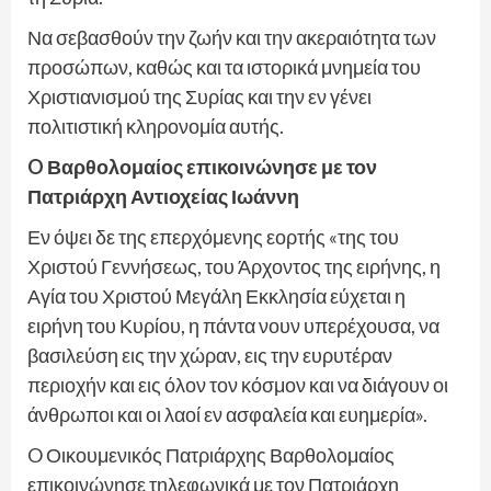
Να σεβασθούν την ζωήν και την ακεραιότητα των
προσώπων, καθώς και τα ιστορικά μνημεία του
Χριστιανισμού της Συρίας και την εν γένει
πολιτιστική κληρονομία αυτής.
O Βαρθολομαίος επικοινώνησε με τον
Πατριάρχη Αντιοχείας Ιωάννη
Εν όψει δε της επερχόμενης εορτής «της του
Χριστού Γεννήσεως, του Άρχοντος της ειρήνης, η
Αγία του Χριστού Μεγάλη Εκκλησία εύχεται η
ειρήνη του Κυρίου, η πάντα νουν υπερέχουσα, να
βασιλεύση εις την χώραν, εις την ευρυτέραν
περιοχήν και εις όλον τον κόσμον και να διάγουν οι
άνθρωποι και οι λαοί εν ασφαλεία και ευημερία».
O Οικουμενικός Πατριάρχης Βαρθολομαίος
επικοινώνησε τηλεφωνικά με τον Πατριάρχη