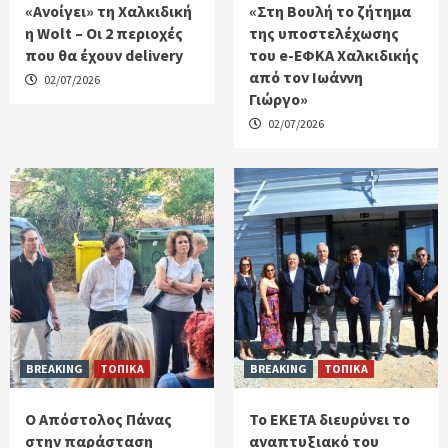
«Ανοίγει» τη Χαλκιδική
«Στη Βουλή το ζήτημα
η Wolt – Οι 2 περιοχές
της υποστελέχωσης
που θα έχουν delivery
του e-ΕΦΚΑ Χαλκιδικής
από τον Ιωάννη
02/07/2026
Γιώργο»
02/07/2026
BREAKING
ΤΟΠΙΚΑ
BREAKING
ΤΟΠΙΚΑ
Ο Απόστολος Πάνας
Το ΕΚΕΤΑ διευρύνει το
στην παράσταση
αναπτυξιακό του