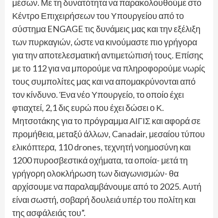
μέσων. Με τη δυνατότητα να παρακολουθούμε στο
Κέντρο Επιχειρήσεων του Υπουργείου από το
σύστημα ENGAGE τις δυνάμεις μας και την εξέλιξη
των πυρκαγιών, ώστε να κινούμαστε πιο γρήγορα
για την αποτελεσματική αντιμετώπισή τους. Επίσης
με το 112 για να μπορούμε να πληροφορούμε νωρίς
τους συμπολίτες μας και να απομακρύνονται από
τον κίνδυνο. Ένα νέο Υπουργείο, το οποίο έχει
φτιαχτεί, 2,1 δις ευρώ που έχει δώσει ο Κ.
Μητσοτάκης για το πρόγραμμα ΑΙΓΙΣ και αφορά σε
προμήθεια, μεταξύ άλλων, Canadair, μεσαίου τύπου
ελικόπτερα, 110 drones, τεχνητή νοημοσύνη και
1200 πυροσβεστικά οχήματα, τα οποία- μετά τη
γρήγορη ολοκλήρωση των διαγωνισμών- θα
αρχίσουμε να παραλαμβάνουμε από το 2025. Αυτή
είναι σωστή, σοβαρή δουλειά υπέρ του πολίτη και
της ασφάλειάς του”.