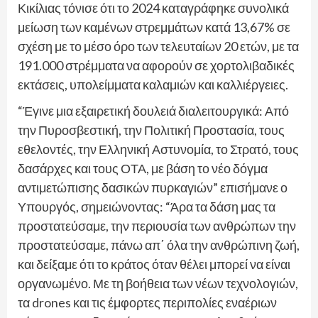
Κικίλιας τόνισε ότι το 2024 καταγράφηκε συνολικά
μείωση των καμένων στρεμμάτων κατά 13,67% σε
σχέση με το μέσο όρο των τελευταίων 20 ετών, με τα
191.000 στρέμματα να αφορούν σε χορτολιβαδικές
εκτάσεις, υπολείμματα καλαμιών και καλλιέργειες.
“Έγινε μια εξαιρετική δουλειά διαλειτουργικά: Από
την Πυροσβεστική, την Πολιτική Προστασία, τους
εθελοντές, την Ελληνική Αστυνομία, το Στρατό, τους
δασάρχες και τους ΟΤΑ, με βάση το νέο δόγμα
αντιμετώπισης δασικών πυρκαγιών” επισήμανε ο
Υπουργός, σημειώνοντας: “Άρα τα δάση μας τα
προστατεύσαμε, την περιουσία των ανθρώπων την
προστατεύσαμε, πάνω απ΄ όλα την ανθρώπινη ζωή,
και δείξαμε ότι το κράτος όταν θέλει μπορεί να είναι
οργανωμένο. Με τη βοήθεια των νέων τεχνολογιών,
τα drones και τις έμφορτες περιπολίες εναέριων