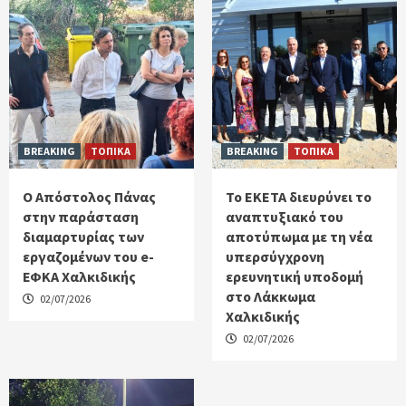
BREAKING
ΤΟΠΙΚΑ
BREAKING
ΤΟΠΙΚΑ
Ο Απόστολος Πάνας
Το ΕΚΕΤΑ διευρύνει το
στην παράσταση
αναπτυξιακό του
διαμαρτυρίας των
αποτύπωμα με τη νέα
εργαζομένων του e-
υπερσύγχρονη
ΕΦΚΑ Χαλκιδικής
ερευνητική υποδομή
στο Λάκκωμα
02/07/2026
Χαλκιδικής
02/07/2026