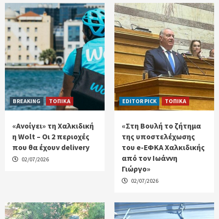
BREAKING
ΤΟΠΙΚΑ
EDITOR PICK
ΤΟΠΙΚΑ
«Ανοίγει» τη Χαλκιδική
«Στη Βουλή το ζήτημα
η Wolt – Οι 2 περιοχές
της υποστελέχωσης
που θα έχουν delivery
του e-ΕΦΚΑ Χαλκιδικής
από τον Ιωάννη
02/07/2026
Γιώργο»
02/07/2026