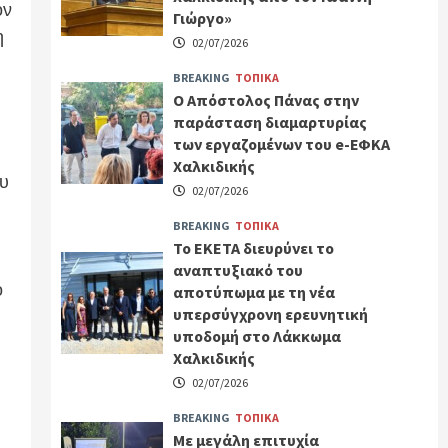
ον
Γιώργο»
η
02/07/2026
BREAKING
ΤΟΠΙΚΑ
Ο Απόστολος Πάνας στην
παράσταση διαμαρτυρίας
των εργαζομένων του e-ΕΦΚΑ
Χαλκιδικής
ου
02/07/2026
BREAKING
ΤΟΠΙΚΑ
Το ΕΚΕΤΑ διευρύνει το
αναπτυξιακό του
ό
αποτύπωμα με τη νέα
υπερσύγχρονη ερευνητική
υποδομή στο Λάκκωμα
Χαλκιδικής
02/07/2026
BREAKING
ΤΟΠΙΚΑ
Με μεγάλη επιτυχία