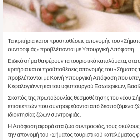
Τα κριτήρια και οι προϋποθέσεις απονομής του «Σήματ
συντροφιάς» προβλέπονται με Υπουργική Απόφαση
Ειδικό σήμα θα φέρουν τα τουριστικά καταλύματα, στα
κριτήρια και οι προϋποθέσεις απονομής του «Σήματος 
προβλέπονται με Κοινή Υπουργική Απόφαση που υπεγ
Κεφαλογιάννη και του υφυπουργού Εσωτερικών, Βασί
Σκοπός της πρωτοβουλίας θεσμοθέτησης του νέου Σήμα
επισκεπτών που συντροφεύονται από δεσποζόμενα ζώα
ιδιοκτησίας ζώων συντροφιάς.
Η Απόφαση αφορά στα ζώα συντροφιάς, τους σκύλους βο
την απονομή του «Σήματος τουριστικού καταλύματος φι