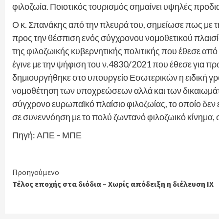
φιλοζωία. Ποιοτικός τουρισμός σημαίνει υψηλές προδι
Ο κ. Σπανάκης από την πλευρά του, σημείωσε πως με 
προς την θέσπιση ενός σύγχρονου νομοθετικού πλαισί
της φιλοζωικής κυβερνητικής πολιτικής που έθεσε απ
έγινε με την ψήφιση του ν.4830/2021 που έθεσε για π
δημιουργήθηκε στο υπουργείο Εσωτερικών η ειδική γρ
νομοθέτηση των υποχρεώσεων αλλά και των δικαιωμάτ
σύγχρονο ευρωπαϊκό πλαίσιο φιλοζωίας, το οποίο δεν εί
σε συνεννόηση με το πολύ ζωντανό φιλοζωικό κίνημα, 
Πηγή: ΑΠΕ – ΜΠΕ
Continue
Προηγούμενο
Τέλος εποχής στα διόδια – Χωρίς απόδειξη η διέλευση ΙΧ
Reading