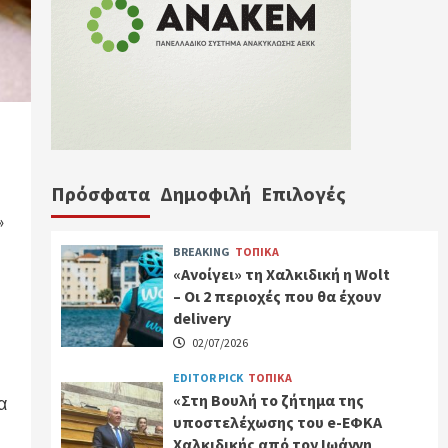
Πρόσφατα
Δημοφιλή
Επιλογές
»
BREAKING
ΤΟΠΙΚΑ
«Ανοίγει» τη Χαλκιδική η Wolt
– Οι 2 περιοχές που θα έχουν
delivery
02/07/2026
EDITOR PICK
ΤΟΠΙΚΑ
«Στη Βουλή το ζήτημα της
α
υποστελέχωσης του e-ΕΦΚΑ
Χαλκιδικής από τον Ιωάννη