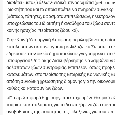
διαθέτει -μεταξύ άλλων- ειδικά υπνοδωμάτια (pet rooms
ιδιοκτήτη του και τα οποία πρέπει να πληρούν συγκεκ
(δάπεδα, τάπητες, υφάσματα επιπλώσεων, ηλεκτρολογι
υποχρεώσεις του ιδιοκτήτη ή αναδόχου του ζώου συν
κοινής ησυχίας, περίπατος ζώου κά).
Στην Κοινή Υπουργική Απόφαση περιλαμβάνεται, επίσ
καταλυμάτων σε συνεργασία με Φιλοζωικά Σωματεία ή
εδρεύουν στον οικείο δήμο και είναι εγγεγραμμένα 
υπουργείου Ψηφιακής Διακυβέρνησης, να λαμβάνουν 
αδέσποτων ζώων συντροφιάς. Επιπλέον, όπως προβλέπ
καταλυμάτων, στο πλαίσιο της Εταιρικής Κοινωνικής 
από τη συνολική χρέωση της διαμονής για την οικονο
καθώς και καταφυγίων ζώων.
«Για πρώτη φορά δημιουργείται στοχευμένο θεσμικό 
τουριστικά καταλύματα, για τα δεσποζόμενα ζώα συντρ
αναβάθμισης της ποιότητας της φιλοξενίας για τους ε