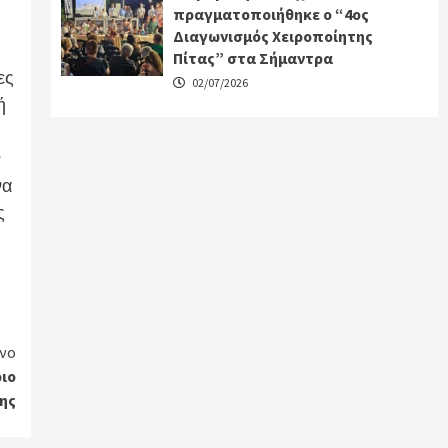
.
πραγματοποιήθηκε ο “4ος
Διαγωνισμός Χειροποίητης
Πίτας” στα Σήμαντρα
ες
02/07/2026
ή
ν
να
ς
νο
ιο
ης