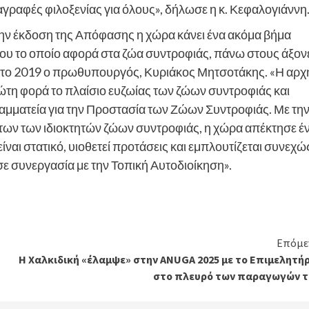
αγραφές φιλοξενίας για όλους», δήλωσε η κ. Κεφαλογιάννη
την έκδοση της Απόφασης η χώρα κάνει ένα ακόμα βήμα
ου το οποίο αφορά στα ζώα συντροφιάς, πάνω στους άξον
ό το 2019 ο πρωθυπουργός, Κυριάκος Μητσοτάκης. «Η αρχ
ρώτη φορά το πλαίσιο ευζωίας των ζώων συντροφιάς και
αμματεία για την Προστασία των Ζώων Συντροφιάς. Με τη
ων των ιδιοκτητών ζώων συντροφιάς, η χώρα απέκτησε έ
ναι στατικό, υιοθετεί προτάσεις και εμπλουτίζεται συνεχώ
σε συνεργασία με την Τοπική Αυτοδιοίκηση».
Επόμε
Η Χαλκιδική «έλαμψε» στην ANUGA 2025 με το Επιμελητήρ
στο πλευρό των παραγωγών τ