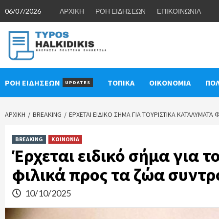
Skip
06/07/2026
ΑΡΧΙΚΗ
ΡΟΗ ΕΙΔΗΣΕΩΝ
ΕΠΙΚΟΙΝΩΝΙΑ
to
content
ΡΟΗ ΕΙΔΗΣΕΩΝ
ΤΟΠΙΚΑ
ΟΙΚΟΝΟΜΙΑ
ΠΟΛ
UPDATES
ΑΡΧΙΚΉ
BREAKING
ΈΡΧΕΤΑΙ ΕΙΔΙΚΌ ΣΉΜΑ ΓΙΑ ΤΟΥΡΙΣΤΙΚΆ ΚΑΤΑΛΎΜΑΤΑ
BREAKING
ΚΟΙΝΩΝΙΑ
Έρχεται ειδικό σήμα για 
φιλικά προς τα ζώα συντρ
10/10/2025