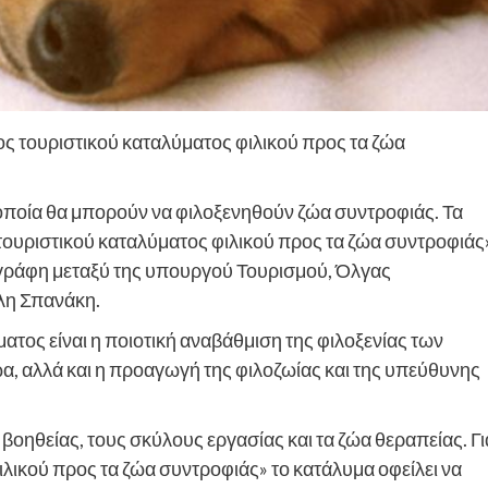
ος τουριστικού καταλύματος φιλικού προς τα ζώα
 οποία θα μπορούν να φιλοξενηθούν ζώα συντροφιάς. Τα
τουριστικού καταλύματος φιλικού προς τα ζώα συντροφιάς
ράφη μεταξύ της υπουργού Τουρισμού, Όλγας
λη Σπανάκη.
τος είναι η ποιοτική αναβάθμιση της φιλοξενίας των
, αλλά και η προαγωγή της φιλοζωίας και της υπεύθυνης
ηθείας, τους σκύλους εργασίας και τα ζώα θεραπείας. Γι
λικού προς τα ζώα συντροφιάς» το κατάλυμα οφείλει να