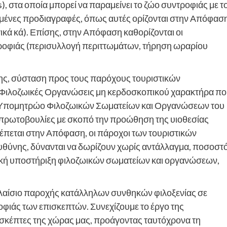
), στα οποία μπορεί να παραμείνει το ζώο συντροφιάς με τ
ριμένες προδιαγραφές, όπως αυτές ορίζονται στην Απόφασ
κά κά). Επίσης, στην Απόφαση καθορίζονται οι
τροφιάς (περισυλλογή περιττωμάτων, τήρηση ωραρίου
ης, σύσταση προς τους παρόχους τουριστικών
 Φιλοζωικές Οργανώσεις μη κερδοσκοπικού χαρακτήρα π
στο Υπομητρώο Φιλοζωικών Σωματείων και Οργανώσεων του
πρωτοβουλίες με σκοπό την προώθηση της υιοθεσίας
εται στην Απόφαση, οι πάροχοι των τουριστικών
Ευθύνης, δύνανται να δωρίζουν χωρίς αντάλλαγμα, ποσοστ
μική υποστήριξη φιλοζωικών σωματείων και οργανώσεων,
πλαίσιο παροχής κατάλληλων συνθηκών φιλοξενίας σε
οφιάς των επισκεπτών. Συνεχίζουμε το έργο της
πισκέπτες της χώρας μας, προάγοντας ταυτόχρονα τη