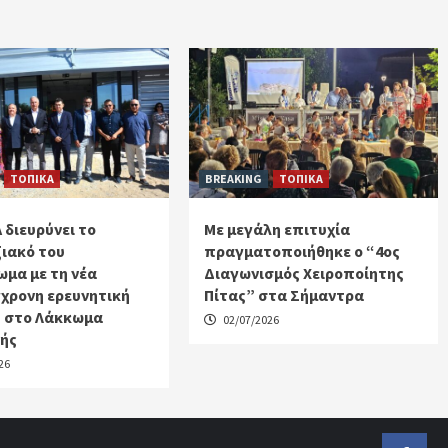
ΤΟΠΙΚΑ
BREAKING
ΤΟΠΙΚΑ
 διευρύνει το
Με μεγάλη επιτυχία
ιακό του
πραγματοποιήθηκε ο “4ος
μα με τη νέα
Διαγωνισμός Χειροποίητης
χρονη ερευνητική
Πίτας” στα Σήμαντρα
 στο Λάκκωμα
02/07/2026
κής
26