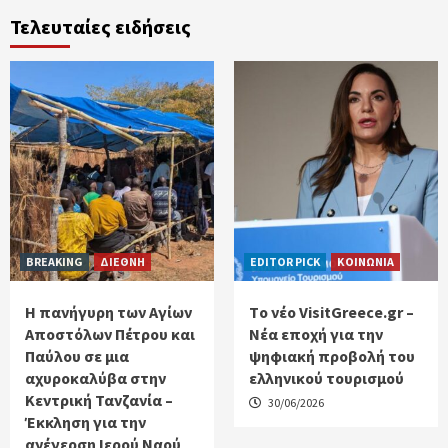
Τελευταίες ειδήσεις
BREAKING
ΔΙΕΘΝΗ
EDITOR PICK
ΚΟΙΝΩΝΙΑ
Η πανήγυρη των Αγίων
Tο νέο VisitGreece.gr –
Αποστόλων Πέτρου και
Νέα εποχή για την
Παύλου σε μια
ψηφιακή προβολή του
αχυροκαλύβα στην
ελληνικού τουρισμού
Κεντρική Τανζανία –
30/06/2026
Έκκληση για την
ανέγερση Ιερού Ναού