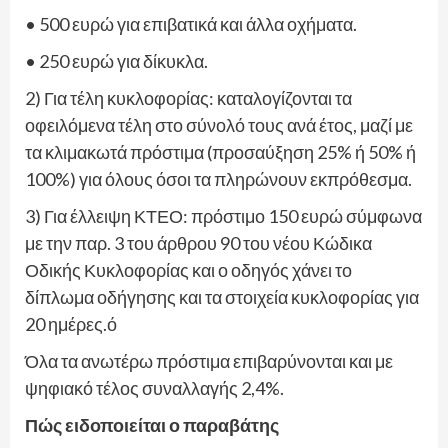
• 500 ευρώ για επιβατικά και άλλα οχήματα.
• 250 ευρώ για δίκυκλα.
2) Για τέλη κυκλοφορίας: καταλογίζονται τα
οφειλόμενα τέλη στο σύνολό τους ανά έτος, μαζί με
τα κλιμακωτά πρόστιμα (προσαύξηση 25% ή 50% ή
100%) για όλους όσοι τα πληρώνουν εκπρόθεσμα.
3) Για έλλειψη ΚΤΕΟ: πρόστιμο 150 ευρώ σύμφωνα
με την παρ. 3 του άρθρου 90 του νέου Κώδικα
Οδικής Κυκλοφορίας και ο οδηγός χάνει το
δίπλωμα οδήγησης και τα στοιχεία κυκλοφορίας για
20 ημέρες.ό
Όλα τα ανωτέρω πρόστιμα επιβαρύνονται και με
ψηφιακό τέλος συναλλαγής 2,4%.
Πώς ειδοποιείται ο παραβάτης