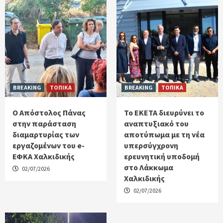
BREAKING
ΤΟΠΙΚΑ
BREAKING
ΤΟΠΙΚΑ
Ο Απόστολος Πάνας
Το ΕΚΕΤΑ διευρύνει το
στην παράσταση
αναπτυξιακό του
διαμαρτυρίας των
αποτύπωμα με τη νέα
εργαζομένων του e-
υπερσύγχρονη
ΕΦΚΑ Χαλκιδικής
ερευνητική υποδομή
στο Λάκκωμα
02/07/2026
Χαλκιδικής
02/07/2026