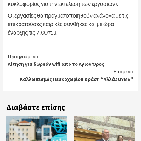
κυκλοφορίας για την εκτέλεση των εργασιών).
Οι εργασίες θα πραγματοποιηθούν ανάλογα με τις
επικρατούσες καιρικές συνθήκες και με ώρα
έναρξης τις 7:00 π.μ.
Continue
Προηγούμενο
Αίτηση για δωρεάν wifi από το Αγιον Όρος
Reading
Επόμενο
Καλλωπισμός Πευκοχωρίου Δράση “ΑλλάΖΟΥΜΕ”
Διαβάστε επίσης