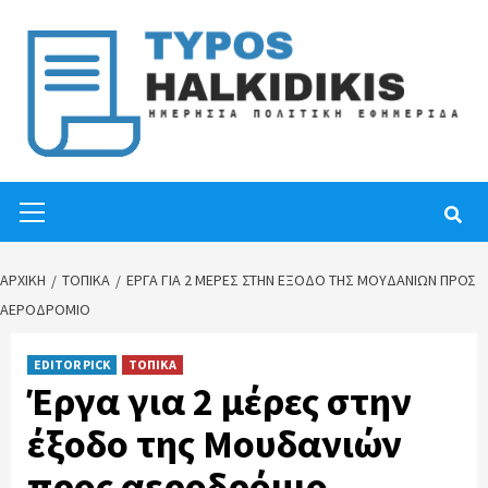
Skip
to
content
Primary
Menu
ΑΡΧΙΚΉ
ΤΟΠΙΚΑ
ΈΡΓΑ ΓΙΑ 2 ΜΈΡΕΣ ΣΤΗΝ ΈΞΟΔΟ ΤΗΣ ΜΟΥΔΑΝΙΏΝ ΠΡΟΣ
ΑΕΡΟΔΡΌΜΙΟ
EDITOR PICK
ΤΟΠΙΚΑ
Έργα για 2 μέρες στην
έξοδο της Μουδανιών
προς αεροδρόμιο