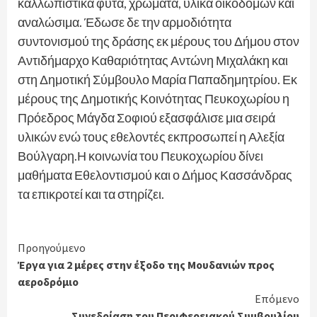
καλλωπιστικά φυτά, χρώματα, υλικά οικοδομών και
αναλώσιμα. Έδωσε δε την αρμοδιότητα
συντονισμού της δράσης εκ μέρους του Δήμου στον
Αντιδήμαρχο Καθαριότητας Αντώνη Μιχαλάκη και
στη Δημοτική Σύμβουλο Μαρία Παπαδημητρίου. Εκ
μέρους της Δημοτικής Κοινότητας Πευκοχωρίου η
Πρόεδρος Μάγδα Σοφιού εξασφάλισε μια σειρά
υλικών ενώ τους εθελοντές εκπροσωπεί η Αλεξία
Βούλγαρη.Η κοινωνία του Πευκοχωρίου δίνει
μαθήματα Εθελοντισμού και ο Δήμος Κασσάνδρας
τα επικροτεί και τα στηρίζει.
Continue
Προηγούμενο
Έργα για 2 μέρες στην έξοδο της Μουδανιών προς
Reading
αεροδρόμιο
Επόμενο
Συνεδρίαση του Περιφερειακού Συμβουλίου