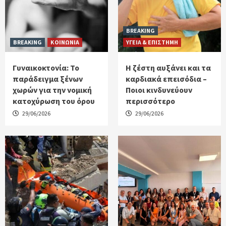
BREAKING
BREAKING
ΚΟΙΝΩΝΙΑ
ΥΓΕΙΑ & ΕΠΙΣΤΗΜΗ
Γυναικοκτονία: Το
Η ζέστη αυξάνει και τα
παράδειγμα ξένων
καρδιακά επεισόδια –
χωρών για την νομική
Ποιοι κινδυνεύουν
κατοχύρωση του όρου
περισσότερο
29/06/2026
29/06/2026