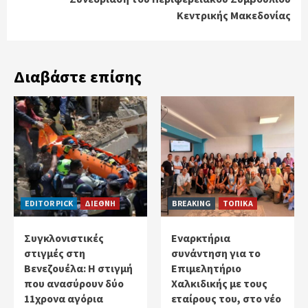
Κεντρικής Μακεδονίας
Διαβάστε επίσης
EDITOR PICK
ΔΙΕΘΝΗ
BREAKING
ΤΟΠΙΚΑ
Συγκλονιστικές
Εναρκτήρια
στιγμές στη
συνάντηση για το
Βενεζουέλα: Η στιγμή
Επιμελητήριο
που ανασύρουν δύο
Χαλκιδικής με τους
11χρονα αγόρια
εταίρους του, στο νέο