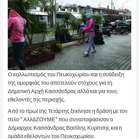
Ο καλλωπισμός του Πευκοχωρίου και η ανάδειξη
της ομορφιάς του αποτελούν στόχους για τη
Δημοτική Αρχή Κασσάνδρας αλλά και για τους
εθελοντές της περιοχής.
Από το πρωί της Τετάρτης ξεκίνησε η δράση με τον
τίτλο ” ΑλλάΖΟΥΜΕ” που συναποφάσισαν ο
Δήμαρχος Κασσάνδρας Βασίλης Κυρίτσης και η
ομάδα εθελοντών του Πευκοχωρίου.