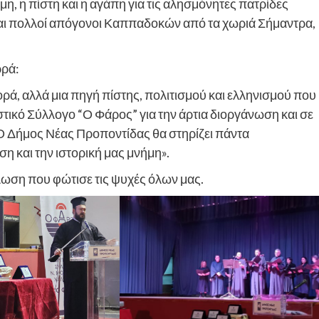
η, η πίστη και η αγάπη για τις αλησμόνητες πατρίδες
αι πολλοί απόγονοι Καππαδοκών από τα χωριά Σήμαντρα,
ρά:
ά, αλλά μια πηγή πίστης, πολιτισμού και ελληνισμού που
στικό Σύλλογο “Ο Φάρος” για την άρτια διοργάνωση και σε
 Ο Δήμος Νέας Προποντίδας θα στηρίζει πάντα
η και την ιστορική μας μνήμη».
λωση που φώτισε τις ψυχές όλων μας.