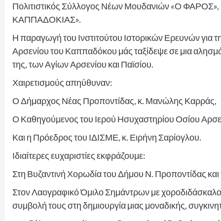
Πολιτιστικός Σύλλογος Νέων Μουδανιών «Ο ΦΑΡΟΣ», μ
ΚΑΠΠΑΔΟΚΙΑΣ».
Η παραγωγή του Ινστιτούτου Ιστορικών Ερευνών για τ
Αρσενίου του Καππαδόκου μάς ταξίδεψε σε μια αλησμόν
της, των Αγίων Αρσενίου και Παϊσίου.
Χαιρετισμούς απηύθυναν:
Ο Δήμαρχος Νέας Προποντίδας, κ. Μανώλης Καρράς,
Ο Καθηγούμενος του Ιερού Ησυχαστηρίου Οσίου Αρσεν
Και η Πρόεδρος του ΙΔΙΣΜΕ, κ. Ειρήνη Σαρίογλου.
Ιδιαίτερες ευχαριστίες εκφράζουμε:
Στη Βυζαντινή Χορωδία του Δήμου Ν. Προποντίδας και
Στον Λαογραφικό Όμιλο Σημάντρων με χοροδιδάσκαλο τον
συμβολή τους στη δημιουργία μιας μοναδικής, συγκινη