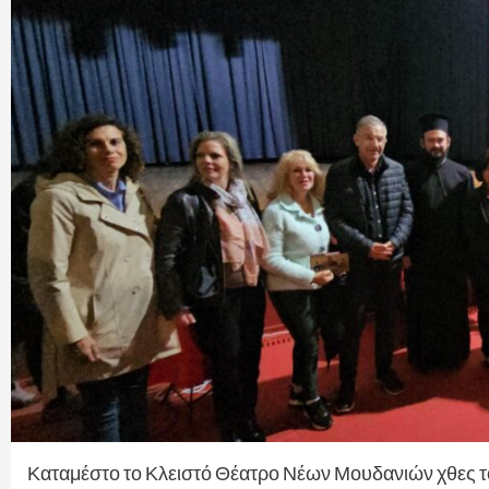
Καταμέστο το Κλειστό Θέατρο Νέων Μουδανιών χθες τ