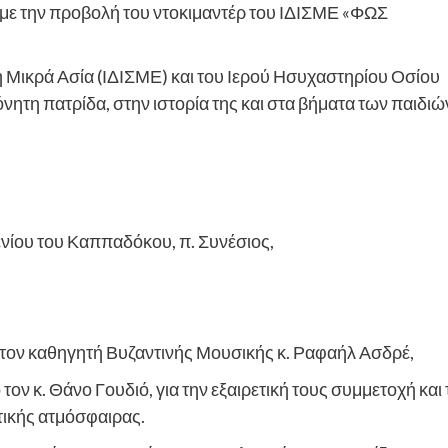
ε την προβολή του ντοκιμαντέρ του ΙΔΙΣΜΕ «ΦΩΣ
η Μικρά Ασία (ΙΔΙΣΜΕ) και του Ιερού Ησυχαστηρίου Οσίου
ητη πατρίδα, στην ιστορία της και στα βήματα των παιδιώ
ίου του Καππαδόκου, π. Συνέσιος,
 τον καθηγητή Βυζαντινής Μουσικής κ. Ραφαήλ Ασδρέ,
 κ. Θάνο Γουδιό, για την εξαιρετική τους συμμετοχή και 
τικής ατμόσφαιρας.