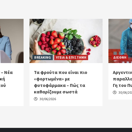
BREAKING
ΥΓΕΙΑ & ΕΠΙΣΤΗΜΗ
ΔΙΕΘΝΗ
 – Νέα
Τα φρούτα που είναι πιο
Αργεντιν
ακή
«φορτωμένα» με
παραλλα
κού
φυτοφάρμακα – Πώς τα
Γη του Π
καθαρίζουμε σωστά
30/06/20
30/06/2026