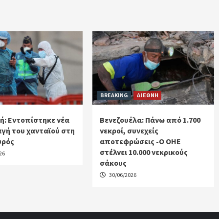
BREAKING
ΔΙΕΘΝΗ
ή: Εντοπίστηκε νέα
Βενεζουέλα: Πάνω από 1.700
γή του χανταϊού στη
νεκροί, συνεχείς
υρός
αποτεφρώσεις -Ο ΟΗΕ
στέλνει 10.000 νεκρικούς
26
σάκους
30/06/2026