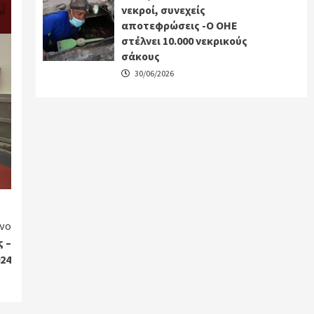
νεκροί, συνεχείς
αποτεφρώσεις -Ο ΟΗΕ
στέλνει 10.000 νεκρικούς
σάκους
30/06/2026
νο
 –
024