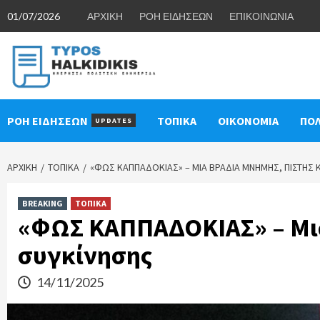
Skip
01/07/2026
ΑΡΧΙΚΗ
ΡΟΗ ΕΙΔΗΣΕΩΝ
ΕΠΙΚΟΙΝΩΝΙΑ
to
content
ΡΟΗ ΕΙΔΗΣΕΩΝ
ΤΟΠΙΚΑ
ΟΙΚΟΝΟΜΙΑ
ΠΟΛ
UPDATES
ΑΡΧΙΚΉ
ΤΟΠΙΚΑ
«ΦΩΣ ΚΑΠΠΑΔΟΚΙΑΣ» – ΜΙΑ ΒΡΑΔΙΆ ΜΝΉΜΗΣ, ΠΊΣΤΗΣ Κ
BREAKING
ΤΟΠΙΚΑ
«ΦΩΣ ΚΑΠΠΑΔΟΚΙΑΣ» – Μια
συγκίνησης
14/11/2025