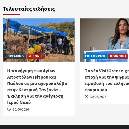
Τελευταίες ειδήσεις
BREAKING
ΔΙΕΘΝΗ
EDITOR PICK
ΚΟΙΝΩΝΙΑ
Η πανήγυρη των Αγίων
Tο νέο VisitGreece.gr
Αποστόλων Πέτρου και
εποχή για την ψηφι
Παύλου σε μια αχυροκαλύβα
προβολή του ελληνι
στην Κεντρική Τανζανία –
τουρισμού
Έκκληση για την ανέγερση
30/06/2026
Ιερού Ναού
30/06/2026