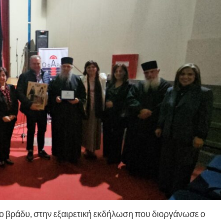
ο βράδυ, στην εξαιρετική εκδήλωση που διοργάνωσε ο