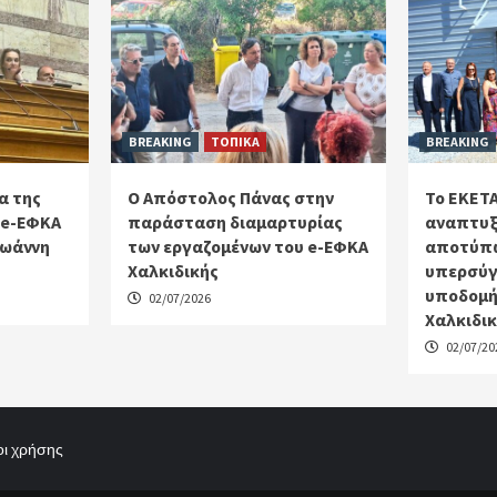
BREAKING
ΤΟΠΙΚΑ
BREAKING
α της
Ο Απόστολος Πάνας στην
Το ΕΚΕΤΑ
 e-ΕΦΚΑ
παράσταση διαμαρτυρίας
αναπτυξ
Ιωάννη
των εργαζομένων του e-ΕΦΚΑ
αποτύπω
Χαλκιδικής
υπερσύγ
υποδομή
02/07/2026
Χαλκιδι
02/07/20
ι χρήσης