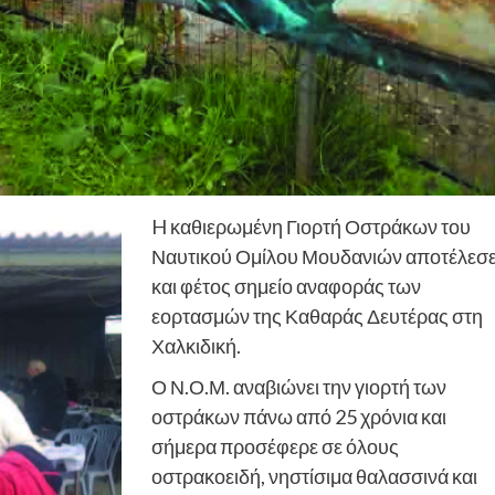
H καθιερωμένη Γιορτή Οστράκων του
Ναυτικού Ομίλου Μουδανιών αποτέλεσ
και φέτος σημείο αναφοράς των
εορτασμών της Καθαράς Δευτέρας στη
Χαλκιδική.
Ο Ν.Ο.Μ. αναβιώνει την γιορτή των
οστράκων πάνω από 25 χρόνια και
σήμερα προσέφερε σε όλους
οστρακοειδή, νηστίσιμα θαλασσινά και