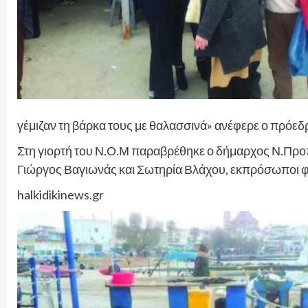
γέμιζαν τη βάρκα τους με θαλασσινά» ανέφερε ο πρόε
Στη γιορτή του Ν.Ο.Μ παραβρέθηκε ο δήμαρχος Ν.Προ
Γιώργος Βαγιωνάς και Σωτηρία Βλάχου, εκπρόσωποι φ
halkidikinews.gr