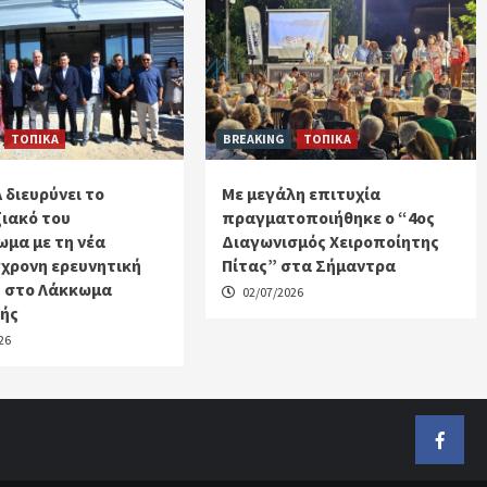
ΤΟΠΙΚΑ
BREAKING
ΤΟΠΙΚΑ
 διευρύνει το
Με μεγάλη επιτυχία
ιακό του
πραγματοποιήθηκε ο “4ος
μα με τη νέα
Διαγωνισμός Χειροποίητης
χρονη ερευνητική
Πίτας” στα Σήμαντρα
 στο Λάκκωμα
02/07/2026
κής
26
Faceb