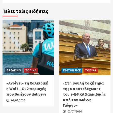
Τελευταίες ειδήσεις
BREAKING
ΤΟΠΙΚΑ
EDITOR PICK
ΤΟΠΙΚΑ
«Ανοίγει» τη Χαλκιδική
«Στη Βουλή το ζήτημα
η Wolt – Οι 2 περιοχές
της υποστελέχωσης
που θα έχουν delivery
του e-ΕΦΚΑ Χαλκιδικής
από τον Ιωάννη
02/07/2026
Γιώργο»
02/07/2026