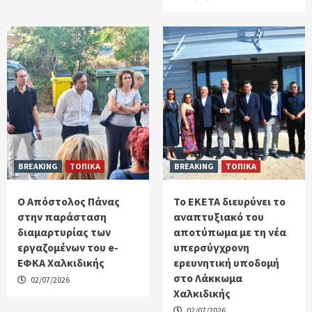
BREAKING
ΤΟΠΙΚΑ
BREAKING
ΤΟΠΙΚΑ
Ο Απόστολος Πάνας
Το ΕΚΕΤΑ διευρύνει το
στην παράσταση
αναπτυξιακό του
διαμαρτυρίας των
αποτύπωμα με τη νέα
εργαζομένων του e-
υπερσύγχρονη
ΕΦΚΑ Χαλκιδικής
ερευνητική υποδομή
στο Λάκκωμα
02/07/2026
Χαλκιδικής
02/07/2026