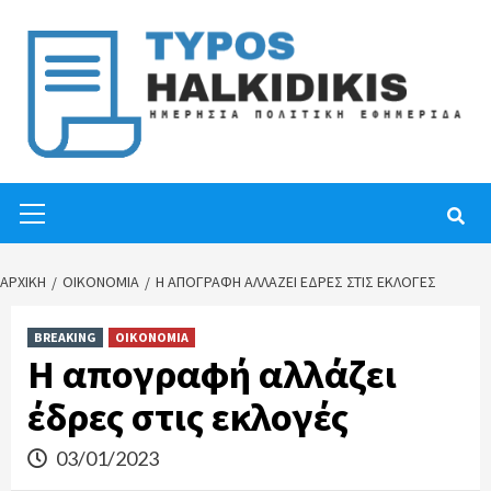
Skip
to
content
Primary
Menu
ΑΡΧΙΚΉ
ΟΙΚΟΝΟΜΙΑ
Η ΑΠΟΓΡΑΦΉ ΑΛΛΆΖΕΙ ΈΔΡΕΣ ΣΤΙΣ ΕΚΛΟΓΈΣ
BREAKING
ΟΙΚΟΝΟΜΙΑ
Η απογραφή αλλάζει
έδρες στις εκλογές
03/01/2023