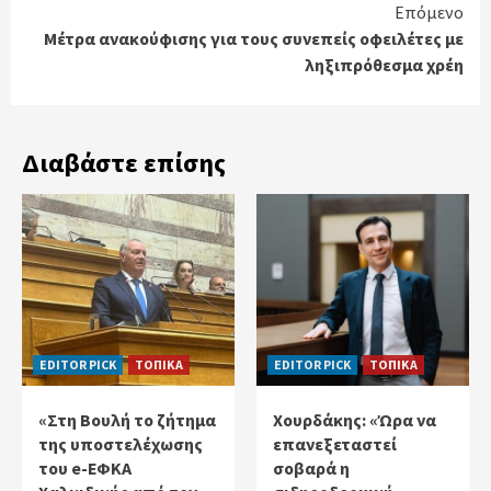
Επόμενο
Μέτρα ανακούφισης για τους συνεπείς οφειλέτες με
ληξιπρόθεσμα χρέη
Διαβάστε επίσης
EDITOR PICK
ΤΟΠΙΚΑ
EDITOR PICK
ΤΟΠΙΚΑ
«Στη Βουλή το ζήτημα
Χουρδάκης: «Ώρα να
της υποστελέχωσης
επανεξεταστεί
του e-ΕΦΚΑ
σοβαρά η