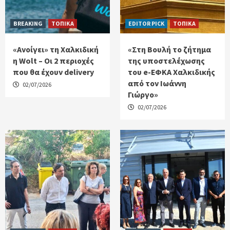
BREAKING
ΤΟΠΙΚΑ
EDITOR PICK
ΤΟΠΙΚΑ
«Ανοίγει» τη Χαλκιδική
«Στη Βουλή το ζήτημα
η Wolt – Οι 2 περιοχές
της υποστελέχωσης
που θα έχουν delivery
του e-ΕΦΚΑ Χαλκιδικής
από τον Ιωάννη
02/07/2026
Γιώργο»
02/07/2026