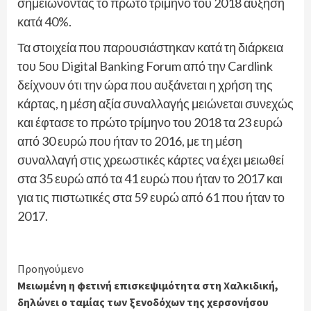
σημειώνοντας το πρώτο τρίμηνο του 2018 αύξηση
κατά 40%.
Τα στοιχεία που παρουσιάστηκαν κατά τη διάρκεια
του 5ου Digital Banking Forum από την Cardlink
δείχνουν ότι την ώρα που αυξάνεται η χρήση της
κάρτας, η μέση αξία συναλλαγής μειώνεται συνεχώς
και έφτασε το πρώτο τρίμηνο του 2018 τα 23 ευρώ
από 30 ευρώ που ήταν το 2016, με τη μέση
συναλλαγή στις χρεωστικές κάρτες να έχει μειωθεί
στα 35 ευρώ από τα 41 ευρώ που ήταν το 2017 και
για τις πιστωτικές στα 59 ευρώ από 61 που ήταν το
2017.
Continue
Προηγούμενο
Μειωμένη η φετινή επισκεψιμότητα στη Χαλκιδική,
Reading
δηλώνει ο ταμίας των ξενοδόχων της χερσονήσου