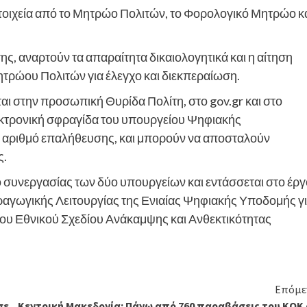
στοιχεία από το Μητρώο Πολιτών, το Φορολογικό Μητρώο κ
ης, αναρτούν τα απαραίτητα δικαιολογητικά και η αίτηση
ητρώου Πολιτών για έλεγχο και διεκπεραίωση.
αι στην προσωπική Θυρίδα Πολίτη, στο gov.gr και στο
εκτρονική σφραγίδα του υπουργείου Ψηφιακής
ό αριθμό επαλήθευσης, και μπορούν να αποσταλούν
ς.
ο συνεργασίας των δύο υπουργείων και εντάσσεται στο έργ
ραγωγικής Λειτουργίας της Ενιαίας Ψηφιακής Υποδομής γ
ου Εθνικού Σχεδίου Ανάκαμψης και Ανθεκτικότητας
Επόμε
σε
Κεντρική Μακεδονία: Πάνω από 760 παραβάσεις του ΚΟΚ 