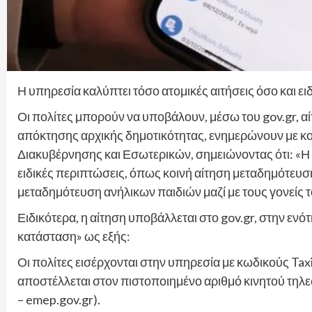
Η υπηρεσία καλύπτει τόσο ατομικές αιτήσεις όσο και ει
Οι πολίτες μπορούν να υποβάλουν, μέσω του gov.gr, α
απόκτησης αρχικής δημοτικότητας, ενημερώνουν με κ
Διακυβέρνησης και Εσωτερικών, σημειώνοντας ότι: «Η 
ειδικές περιπτώσεις, όπως κοινή αίτηση μεταδημότε
μεταδημότευση ανήλικων παιδιών μαζί με τους γονείς τ
Ειδικότερα, η αίτηση υποβάλλεται στο gov.gr, στην ενό
κατάσταση» ως εξής:
Οι πολίτες εισέρχονται στην υπηρεσία με κωδικούς Tax
αποστέλλεται στον πιστοποιημένο αριθμό κινητού τη
– emep.gov.gr).