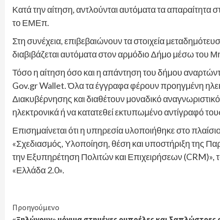
Κατά την αίτηση, αντλούνται αυτόματα τα απαραίτητα 
το ΕΜΕπ.
Στη συνέχεια, επιβεβαιώνουν τα στοιχεία μεταδημότευσ
διαβιβάζεται αυτόματα στον αρμόδιο Δήμο μέσω του Μ
Τόσο η αίτηση όσο και η απάντηση του δήμου αναρτώντ
Gov.gr Wallet. Όλα τα έγγραφα φέρουν προηγμένη ηλ
Διακυβέρνησης και διαθέτουν μοναδικό αναγνωριστικ
ηλεκτρονικά ή να κατατεθεί εκτυπωμένο αντίγραφό του
Επισημαίνεται ότι η υπηρεσία υλοποιήθηκε στο πλαίσι
«Σχεδιασμός, Υλοποίηση, θέση και υποστήριξη της Πα
την Εξυπηρέτηση Πολιτών και Επιχειρήσεων (CRM)», τ
«Ελλάδα 2.0».
Continue
Προηγούμενο
«Ξηλώνουν» μόνιμα στημένες ομπρέλες και ξαπλώστρες 