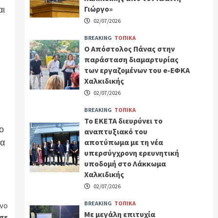
αι
Γιώργο»
02/07/2026
BREAKING
ΤΟΠΙΚΑ
Ο Απόστολος Πάνας στην
παράσταση διαμαρτυρίας
των εργαζομένων του e-ΕΦΚΑ
Χαλκιδικής
02/07/2026
BREAKING
ΤΟΠΙΚΑ
Το ΕΚΕΤΑ διευρύνει το
ο
αναπτυξιακό του
ια
αποτύπωμα με τη νέα
υπερσύγχρονη ερευνητική
υποδομή στο Λάκκωμα
Χαλκιδικής
02/07/2026
BREAKING
ΤΟΠΙΚΑ
νο
Με μεγάλη επιτυχία
σε