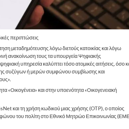
δικές περιπτώσεις
ίτηση μεταδημότευσης λόγω διετούς κατοικίας και λόγω
οινή ανακοίνωση τους τα υπουργεία Ψηφιακής
ψηφιακή υπηρεσία καλύπτει τόσο ατομικές αιτήσεις, όσο κ
υσης συζύγων ή μερών συμφώνου συμβίωσης και
ους».
τητα «Οικογένεια» και στην υποενότητα «Οικογενειακή
isNet και τη χρήση κωδικού μιας χρήσης (OTP), ο οποίος
λεφώνου του πολίτη στο Εθνικό Μητρώο Επικοινωνίας (ΕΜ