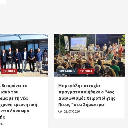
ΤΟΠΙΚΑ
BREAKING
ΤΟΠΙΚΑ
 διευρύνει το
Με μεγάλη επιτυχία
ιακό του
πραγματοποιήθηκε ο “4ος
μα με τη νέα
Διαγωνισμός Χειροποίητης
χρονη ερευνητική
Πίτας” στα Σήμαντρα
 στο Λάκκωμα
02/07/2026
κής
26