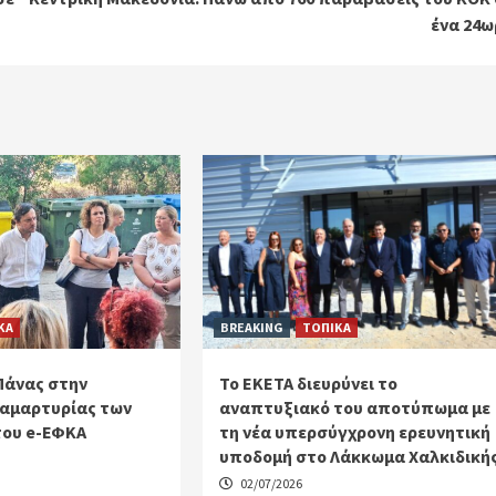
ένα 24ω
ΚΑ
BREAKING
ΤΟΠΙΚΑ
Πάνας στην
Το ΕΚΕΤΑ διευρύνει το
αμαρτυρίας των
αναπτυξιακό του αποτύπωμα με
του e-ΕΦΚΑ
τη νέα υπερσύγχρονη ερευνητική
υποδομή στο Λάκκωμα Χαλκιδική
02/07/2026