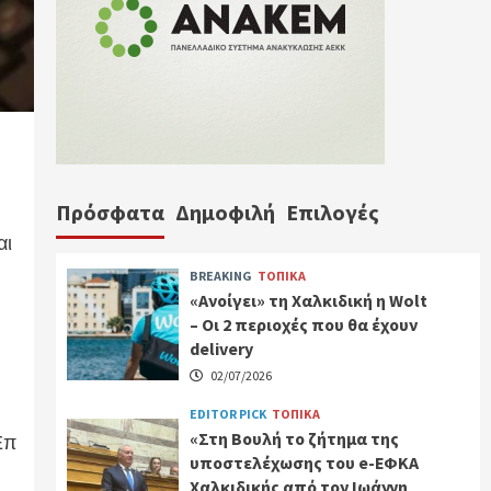
Πρόσφατα
Δημοφιλή
Επιλογές
αι
BREAKING
ΤΟΠΙΚΑ
«Ανοίγει» τη Χαλκιδική η Wolt
– Οι 2 περιοχές που θα έχουν
delivery
02/07/2026
EDITOR PICK
ΤΟΠΙΚΑ
«Στη Βουλή το ζήτημα της
Επ
υποστελέχωσης του e-ΕΦΚΑ
Χαλκιδικής από τον Ιωάννη