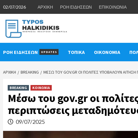
Skip
02/07/2026
ΑΡΧΙΚΗ
ΡΟΗ ΕΙΔΗΣΕΩΝ
ΕΠΙΚΟΙΝΩΝΙΑ
to
content
ΡΟΗ ΕΙΔΗΣΕΩΝ
ΤΟΠΙΚΑ
ΟΙΚΟΝΟΜΙΑ
ΠΟΛ
UPDATES
ΑΡΧΙΚΉ
BREAKING
ΜΈΣΩ ΤΟΥ GOV.GR ΟΙ ΠΟΛΊΤΕΣ ΥΠΟΒΆΛΟΥΝ ΑΊΤΗΣΗ
BREAKING
ΚΟΙΝΩΝΙΑ
Μέσω του gov.gr οι πολίτε
περιπτώσεις μεταδημότευ
09/07/2025