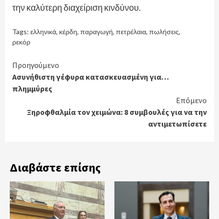
την καλύτερη διαχείριση κινδύνου.
Tags:
ελληνικά
,
κέρδη
,
παραγωγή
,
πετρέλαια
,
πωλήσεις
,
ρεκόρ
Continue
Προηγούμενο
Ασυνήθιστη γέφυρα κατασκευασμένη για…
Reading
πλημμύρες
Επόμενο
Ξηροφθαλμία τον χειμώνα: 8 συμβουλές για να την
αντιμετωπίσετε
Διαβάστε επίσης