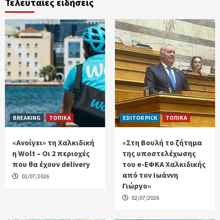
Τελευταίες ειδήσεις
BREAKING
ΤΟΠΙΚΑ
EDITOR PICK
ΤΟΠΙΚΑ
«Ανοίγει» τη Χαλκιδική
«Στη Βουλή το ζήτημα
η Wolt – Οι 2 περιοχές
της υποστελέχωσης
που θα έχουν delivery
του e-ΕΦΚΑ Χαλκιδικής
από τον Ιωάννη
02/07/2026
Γιώργο»
02/07/2026