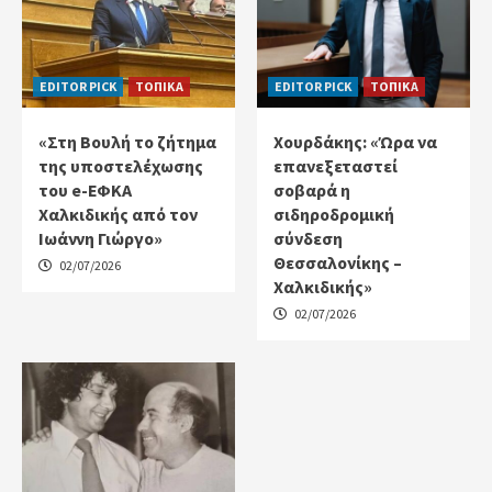
EDITOR PICK
ΤΟΠΙΚΑ
EDITOR PICK
ΤΟΠΙΚΑ
«Στη Βουλή το ζήτημα
Χουρδάκης: «Ώρα να
της υποστελέχωσης
επανεξεταστεί
του e-ΕΦΚΑ
σοβαρά η
Χαλκιδικής από τον
σιδηροδρομική
Ιωάννη Γιώργο»
σύνδεση
Θεσσαλονίκης –
02/07/2026
Χαλκιδικής»
02/07/2026