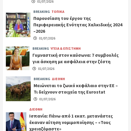
01/07/2026
BREAKING
ΤΟΠΙΚΑ
Παρουσίαση του έργου της
Περιφερειακής Ενότητας Χαλκιδικής 2024
–2026
01/07/2026
BREAKING
ΥΓΕΙΑ & ΕΠΙΣΤΗΜΗ
Γυμναστική στον καύσωνα: 7 συμβουλές
για άσκηση με ασφάλεια στην ζέστη
01/07/2026
BREAKING
ΔΙΕΘΝΗ
Μειώνεται το ζωικό κεφάλαιο στην ΕΕ –
Τι δείχνουν στοιχεία της Eurostat
01/07/2026
ΔΙΕΘΝΗ
Ισπανία: Πάνω από 1 εκατ. μετανάστες
έκαναν αίτηση νομιμοποίησης – «Τους
χρειαζόμαστε»