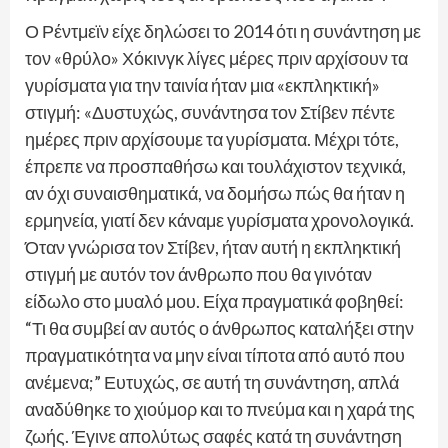
Ο Ρέντμεϊν είχε δηλώσει το 2014 ότι η συνάντηση με
τον «θρύλο» Χόκινγκ λίγες μέρες πριν αρχίσουν τα
γυρίσματα για την ταινία ήταν μια «εκπληκτική»
στιγμή: «Δυστυχώς, συνάντησα τον Στίβεν πέντε
ημέρες πριν αρχίσουμε τα γυρίσματα. Μέχρι τότε,
έπρεπε να προσπαθήσω και τουλάχιστον τεχνικά,
αν όχι συναισθηματικά, να δομήσω πώς θα ήταν η
ερμηνεία, γιατί δεν κάναμε γυρίσματα χρονολογικά.
Όταν γνώρισα τον Στίβεν, ήταν αυτή η εκπληκτική
στιγμή με αυτόν τον άνθρωπο που θα γινόταν
είδωλο στο μυαλό μου. Είχα πραγματικά φοβηθεί:
“Τι θα συμβεί αν αυτός ο άνθρωπος καταλήξει στην
πραγματικότητα να μην είναι τίποτα από αυτό που
ανέμενα;” Ευτυχώς, σε αυτή τη συνάντηση, απλά
αναδύθηκε το χιούμορ και το πνεύμα και η χαρά της
ζωής. Έγινε απολύτως σαφές κατά τη συνάντηση