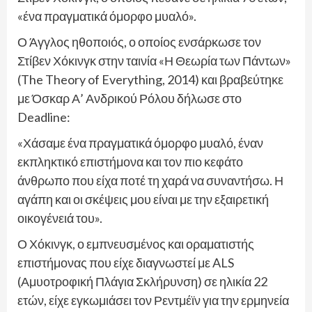
«ένα πραγματικά όμορφο μυαλό».
Ο Άγγλος ηθοποιός, ο οποίος ενσάρκωσε τον
Στίβεν Χόκινγκ στην ταινία «Η Θεωρία των Πάντων»
(The Theory of Everything, 2014) και βραβεύτηκε
με Όσκαρ Α’ Ανδρικού Ρόλου δήλωσε στο
Deadline:
«Χάσαμε ένα πραγματικά όμορφο μυαλό, έναν
εκπληκτικό επιστήμονα και τον πιο κεφάτο
άνθρωπο που είχα ποτέ τη χαρά να συναντήσω. Η
αγάπη και οι σκέψεις μου είναι με την εξαιρετική
οικογένειά του».
Ο Χόκινγκ, ο εμπνευσμένος και οραματιστής
επιστήμονας που είχε διαγνωστεί με ALS
(Αμυοτροφική Πλάγια Σκλήρυνση) σε ηλικία 22
ετών, είχε εγκωμιάσει τον Ρεντμέϊν για την ερμηνεία