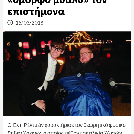
επιστήμονα
16/03/2018
Ο Έντι Ρέντμεϊν χαρακτήρισε τον θεωρητικό φυσικό
Στίβεν Χόκινγκ, ο οποίος πέθανε σε ηλικία 76 ετών,