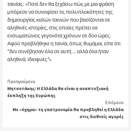
ταινίας: «Ποτέ δεν θα ξεχάσω πώς με μια φράση
μπόρεσε να συνοψίσει τις πολυπλοκότητες της
δημιουργίας καλών ταινιών που βασίζονται σε
αληθινές ιστορίες, στις οποίες πρέπει να
ενσωματώνεις γεγονότα χρόνων σε δύο ώρες.
Αφού προβλήθηκε η ταινία, όπως θυμάμαι, είπε ότι
“δεν συνέβησαν όλα σε αυτή … αλλά όλα ήταν
αληθινά. Ιδιοφυές”».
Continue
Προηγούμενο
Μητσοτάκης: Η Ελλάδα θα είναι η αναπτυξιακή
Reading
έκπληξη της Ευρώπης
Επόμενο
Με «όχημα» τη γαστρονομία θα προβληθεί η Ελλάδα
στις διεθνείς αγορές