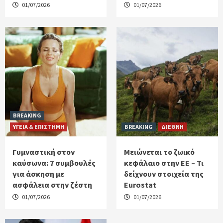
01/07/2026
01/07/2026
BREAKING
ΥΓΕΙΑ & ΕΠΙΣΤΗΜΗ
BREAKING
ΔΙΕΘΝΗ
Γυμναστική στον
Μειώνεται το ζωικό
καύσωνα: 7 συμβουλές
κεφάλαιο στην ΕΕ – Τι
για άσκηση με
δείχνουν στοιχεία της
ασφάλεια στην ζέστη
Eurostat
01/07/2026
01/07/2026