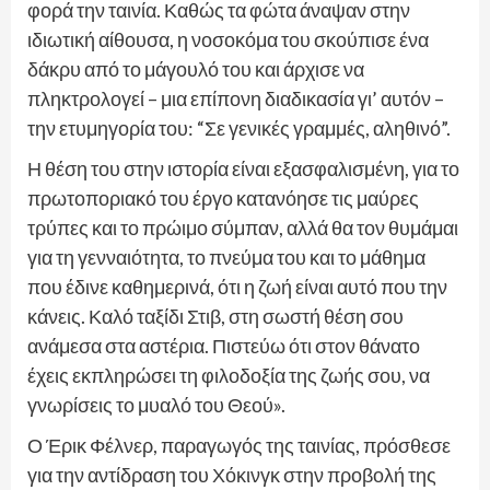
φορά την ταινία. Καθώς τα φώτα άναψαν στην
ιδιωτική αίθουσα, η νοσοκόμα του σκούπισε ένα
δάκρυ από το μάγουλό του και άρχισε να
πληκτρολογεί – μια επίπονη διαδικασία γι’ αυτόν –
την ετυμηγορία του: “Σε γενικές γραμμές, αληθινό”.
Η θέση του στην ιστορία είναι εξασφαλισμένη, για το
πρωτοποριακό του έργο κατανόησε τις μαύρες
τρύπες και το πρώιμο σύμπαν, αλλά θα τον θυμάμαι
για τη γενναιότητα, το πνεύμα του και το μάθημα
που έδινε καθημερινά, ότι η ζωή είναι αυτό που την
κάνεις. Καλό ταξίδι Στιβ, στη σωστή θέση σου
ανάμεσα στα αστέρια. Πιστεύω ότι στον θάνατο
έχεις εκπληρώσει τη φιλοδοξία της ζωής σου, να
γνωρίσεις το μυαλό του Θεού».
Ο Έρικ Φέλνερ, παραγωγός της ταινίας, πρόσθεσε
για την αντίδραση του Χόκινγκ στην προβολή της