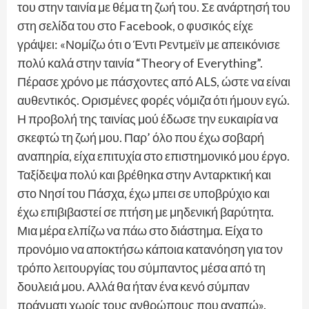
του στην ταινία με θέμα τη ζωή του. Σε ανάρτησή του
στη σελίδα του στο Facebook, ο φυσικός είχε
γράψει: «Νομίζω ότι ο Έντι Ρεντμεϊν με απεικόνισε
πολύ καλά στην ταινία “Theory of Everything”.
Πέρασε χρόνο με πάσχοντες από ALS, ώστε να είναι
αυθεντικός. Ορισμένες φορές νόμιζα ότι ήμουν εγώ.
Η προβολή της ταινίας μού έδωσε την ευκαιρία να
σκεφτώ τη ζωή μου. Παρ’ όλο που έχω σοβαρή
αναπηρία, είχα επιτυχία στο επιστημονικό μου έργο.
Ταξίδεψα πολύ και βρέθηκα στην Ανταρκτική και
στο Νησί του Πάσχα, έχω μπει σε υποβρύχιο και
έχω επιβιβαστεί σε πτήση με μηδενική βαρύτητα.
Μια μέρα ελπίζω να πάω στο διάστημα. Είχα το
προνόμιο να αποκτήσω κάποια κατανόηση για τον
τρόπο λειτουργίας του σύμπαντος μέσα από τη
δουλειά μου. Αλλά θα ήταν ένα κενό σύμπαν
πράγματι χωρίς τους ανθρώπους που αγαπώ».