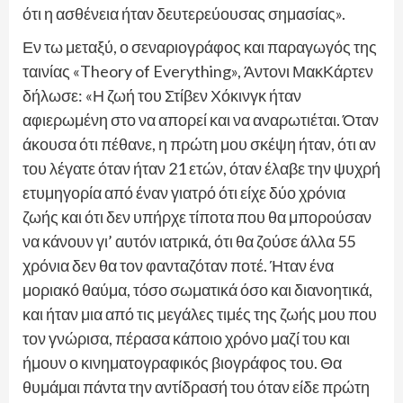
ότι η ασθένεια ήταν δευτερεύουσας σημασίας».
Εν τω μεταξύ, ο σεναριογράφος και παραγωγός της
ταινίας «Theory of Everything», Άντονι ΜακΚάρτεν
δήλωσε: «Η ζωή του Στίβεν Χόκινγκ ήταν
αφιερωμένη στο να απορεί και να αναρωτιέται. Όταν
άκουσα ότι πέθανε, η πρώτη μου σκέψη ήταν, ότι αν
του λέγατε όταν ήταν 21 ετών, όταν έλαβε την ψυχρή
ετυμηγορία από έναν γιατρό ότι είχε δύο χρόνια
ζωής και ότι δεν υπήρχε τίποτα που θα μπορούσαν
να κάνουν γι’ αυτόν ιατρικά, ότι θα ζούσε άλλα 55
χρόνια δεν θα τον φανταζόταν ποτέ. Ήταν ένα
μοριακό θαύμα, τόσο σωματικά όσο και διανοητικά,
και ήταν μια από τις μεγάλες τιμές της ζωής μου που
τον γνώρισα, πέρασα κάποιο χρόνο μαζί του και
ήμουν ο κινηματογραφικός βιογράφος του. Θα
θυμάμαι πάντα την αντίδρασή του όταν είδε πρώτη