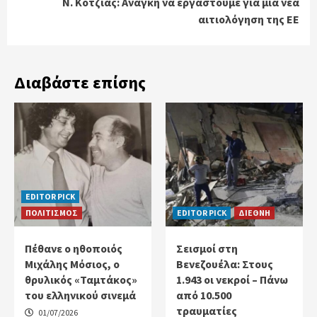
Ν. Κοτζιάς: Ανάγκη να εργαστούμε για μία νέα
αιτιολόγηση της ΕΕ
Διαβάστε επίσης
EDITOR PICK
ΠΟΛΙΤΙΣΜΟΣ
EDITOR PICK
ΔΙΕΘΝΗ
Πέθανε ο ηθοποιός
Σεισμοί στη
Μιχάλης Μόσιος, ο
Βενεζουέλα: Στους
θρυλικός «Ταμτάκος»
1.943 οι νεκροί – Πάνω
του ελληνικού σινεμά
από 10.500
τραυματίες
01/07/2026