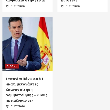
ασφάλεια στην ζέστη
Eurostat
01/07/2026
01/07/2026
ΔΙΕΘΝΗ
Ισπανία: Πάνω από 1
εκατ. μετανάστες
έκαναν αίτηση
νομιμοποίησης – «Τους
χρειαζόμαστε»
01/07/2026