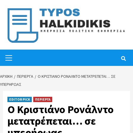
Skip
to
content
Primary
Menu
ΑΡΧΙΚΉ
ΠΕΡΙΕΡΓΑ
Ο ΚΡΙΣΤΙΆΝΟ ΡΟΝΆΛΝΤΟ ΜΕΤΑΤΡΈΠΕΤΑΙ… ΣΕ
ΥΠΕΡΉΡΩΑΣ
EDITOR PICK
ΠΕΡΙΕΡΓΑ
Ο Κριστιάνο Ρονάλντο
μετατρέπεται… σε
υπερήρωας