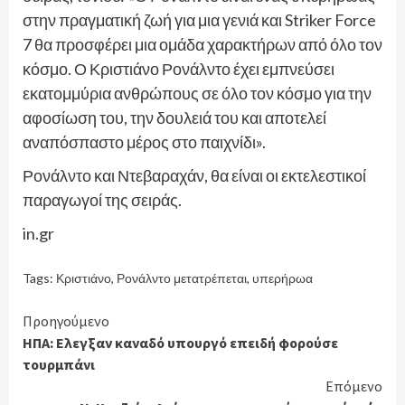
στην πραγματική ζωή για μια γενιά και Striker Force
7 θα προσφέρει μια ομάδα χαρακτήρων από όλο τον
κόσμο. Ο Κριστιάνο Ρονάλντο έχει εμπνεύσει
εκατομμύρια ανθρώπους σε όλο τον κόσμο για την
αφοσίωση του, την δουλειά του και αποτελεί
αναπόσπαστο μέρος στο παιχνίδι».
Ρονάλντο και Ντεβαραχάν, θα είναι οι εκτελεστικοί
παραγωγοί της σειράς.
in.gr
Tags:
Κριστιάνο
,
Ρονάλντο μετατρέπεται
,
υπερήρωα
Continue
Προηγούμενο
ΗΠΑ: Ελεγξαν καναδό υπουργό επειδή φορούσε
Reading
τουρμπάνι
Επόμενο