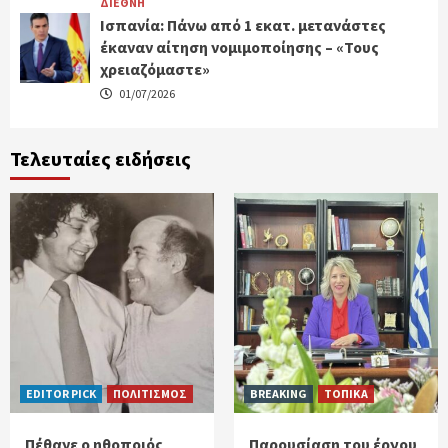
ΔΙΕΘΝΗ
Ισπανία: Πάνω από 1 εκατ. μετανάστες
έκαναν αίτηση νομιμοποίησης – «Τους
χρειαζόμαστε»
01/07/2026
Τελευταίες ειδήσεις
EDITOR PICK
ΠΟΛΙΤΙΣΜΟΣ
BREAKING
ΤΟΠΙΚΑ
Πέθανε ο ηθοποιός
Παρουσίαση του έργου