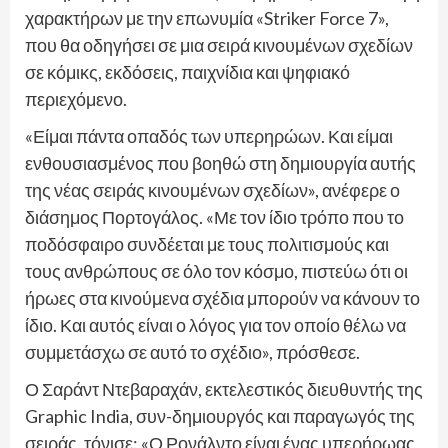
χαρακτήρων με την επωνυμία «Striker Force 7»,
που θα οδηγήσει σε μια σειρά κινουμένων σχεδίων
σε κόμικς, εκδόσεις, παιχνίδια και ψηφιακό
περιεχόμενο.
«Είμαι πάντα οπαδός των υπερηρώων. Και είμαι
ενθουσιασμένος που βοηθώ στη δημιουργία αυτής
της νέας σειράς κινουμένων σχεδίων», ανέφερε ο
διάσημος Πορτογάλος. «Με τον ίδιο τρόπο που το
ποδόσφαιρο συνδέεται με τους πολιτισμούς και
τους ανθρώπους σε όλο τον κόσμο, πιστεύω ότι οι
ήρωες στα κινούμενα σχέδια μπορούν να κάνουν το
ίδιο. Και αυτός είναι ο λόγος για τον οποίο θέλω να
συμμετάσχω σε αυτό το σχέδιο», πρόσθεσε.
Ο Σαράντ Ντεβαραχάν, εκτελεστικός διευθυντής της
Graphic India, συν-δημιουργός και παραγωγός της
σειράς, τόνισε: «Ο Ρονάλντο είναι ένας υπερήρωας