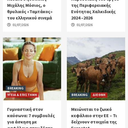
Μιχάλης Μόσιος, ο
της Περιφερειακής
θρυλικός «Ταμτάκος»
Ενότητας Χαλκιδικής
του ελληνικού σινεμά
2024 –2026
01/07/2026
01/07/2026
BREAKING
ΥΓΕΙΑ & ΕΠΙΣΤΗΜΗ
BREAKING
ΔΙΕΘΝΗ
Γυμναστική στον
Μειώνεται το ζωικό
καύσωνα: 7 συμβουλές
κεφάλαιο στην ΕΕ – Τι
για άσκηση με
δείχνουν στοιχεία της