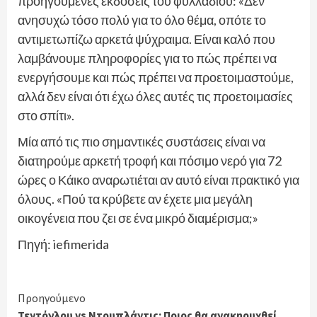
προηγούμενες εκδόσεις του φυλλαδίου: «Δεν
ανησυχώ τόσο πολύ για το όλο θέμα, οπότε το
αντιμετωπίζω αρκετά ψύχραιμα. Είναι καλό που
λαμβάνουμε πληροφορίες για το πώς πρέπει να
ενεργήσουμε και πώς πρέπει να προετοιμαστούμε,
αλλά δεν είναι ότι έχω όλες αυτές τις προετοιμασίες
στο σπίτι».
Μία από τις πιο σημαντικές συστάσεις είναι να
διατηρούμε αρκετή τροφή και πόσιμο νερό για 72
ώρες ο Κάικο αναρωτιέται αν αυτό είναι πρακτικό για
όλους. «Πού τα κρύβετε αν έχετε μια μεγάλη
οικογένεια που ζει σε ένα μικρό διαμέρισμα;»
Πηγή: iefimerida
Continue
Προηγούμενο
Τεντόγλου
vs Ντουπλάντις: Ποιος θα ανακηρυχθεί