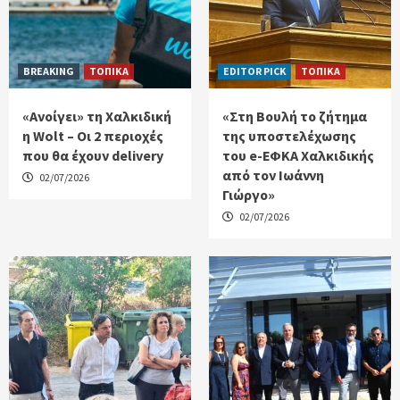
BREAKING
ΤΟΠΙΚΑ
EDITOR PICK
ΤΟΠΙΚΑ
«Ανοίγει» τη Χαλκιδική
«Στη Βουλή το ζήτημα
η Wolt – Οι 2 περιοχές
της υποστελέχωσης
που θα έχουν delivery
του e-ΕΦΚΑ Χαλκιδικής
από τον Ιωάννη
02/07/2026
Γιώργο»
02/07/2026