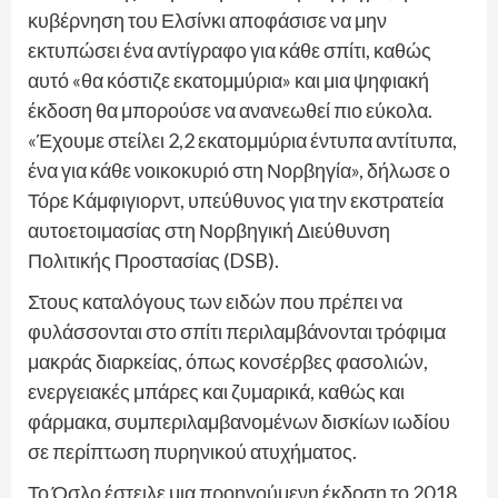
κυβέρνηση του Ελσίνκι αποφάσισε να μην
εκτυπώσει ένα αντίγραφο για κάθε σπίτι, καθώς
αυτό «θα κόστιζε εκατομμύρια» και μια ψηφιακή
έκδοση θα μπορούσε να ανανεωθεί πιο εύκολα.
«Έχουμε στείλει 2,2 εκατομμύρια έντυπα αντίτυπα,
ένα για κάθε νοικοκυριό στη Νορβηγία», δήλωσε ο
Τόρε Κάμφιγιορντ, υπεύθυνος για την εκστρατεία
αυτοετοιμασίας στη Νορβηγική Διεύθυνση
Πολιτικής Προστασίας (DSB).
Στους καταλόγους των ειδών που πρέπει να
φυλάσσονται στο σπίτι περιλαμβάνονται τρόφιμα
μακράς διαρκείας, όπως κονσέρβες φασολιών,
ενεργειακές μπάρες και ζυμαρικά, καθώς και
φάρμακα, συμπεριλαμβανομένων δισκίων ιωδίου
σε περίπτωση πυρηνικού ατυχήματος.
Το Όσλο έστειλε μια προηγούμενη έκδοση το 2018,