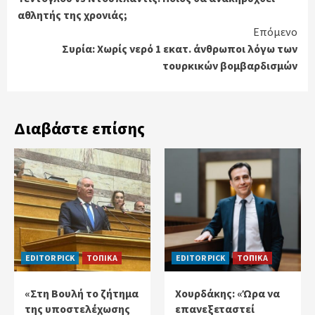
Reading
αθλητής της χρονιάς;
Επόμενο
Συρία: Χωρίς νερό 1 εκατ. άνθρωποι λόγω των
τουρκικών βομβαρδισμών
Διαβάστε επίσης
EDITOR PICK
ΤΟΠΙΚΑ
EDITOR PICK
ΤΟΠΙΚΑ
«Στη Βουλή το ζήτημα
Χουρδάκης: «Ώρα να
της υποστελέχωσης
επανεξεταστεί