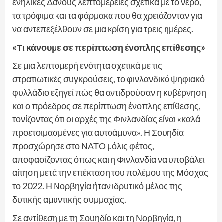
ενήλικες Δανούς λεπτομέρειες σχετικά με το νερό,
τα τρόφιμα και τα φάρμακα που θα χρειάζονταν για
να αντεπεξέλθουν σε μια κρίση για τρεις ημέρες.
«Τι κάνουμε σε περίπτωση ένοπλης επίθεσης»
Σε μια λεπτομερή ενότητα σχετικά με τις
στρατιωτικές συγκρούσεις, το φινλανδικό ψηφιακό
φυλλάδιο εξηγεί πώς θα αντιδρούσαν η κυβέρνηση
και ο πρόεδρος σε περίπτωση ένοπλης επίθεσης,
τονίζοντας ότι οι αρχές της Φινλανδίας είναι «καλά
προετοιμασμένες για αυτοάμυνα». Η Σουηδία
προσχώρησε στο ΝΑΤΟ μόλις φέτος,
αποφασίζοντας όπως και η Φινλανδία να υποβάλει
αίτηση μετά την επέκταση του πολέμου της Μόσχας
το 2022. Η Νορβηγία ήταν ιδρυτικό μέλος της
δυτικής αμυντικής συμμαχίας.
Σε αντίθεση με τη Σουηδία και τη Νορβηγία, η