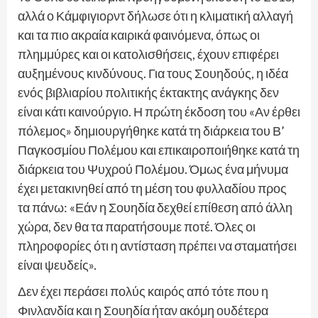
αλλά ο Κάμφιγιορντ δήλωσε ότι η κλιματική αλλαγή
και τα πιο ακραία καιρικά φαινόμενα, όπως οι
πλημμύρες και οι κατολισθήσεις, έχουν επιφέρει
αυξημένους κινδύνους. Για τους Σουηδούς, η ιδέα
ενός βιβλιαρίου πολιτικής έκτακτης ανάγκης δεν
είναι κάτι καινούργιο. Η πρώτη έκδοση του «Αν έρθει
πόλεμος» δημιουργήθηκε κατά τη διάρκεια του Β’
Παγκοσμίου Πολέμου και επικαιροποιήθηκε κατά τη
διάρκεια του Ψυχρού Πολέμου. Όμως ένα μήνυμα
έχει μετακινηθεί από τη μέση του φυλλαδίου προς
τα πάνω: «Εάν η Σουηδία δεχθεί επίθεση από άλλη
χώρα, δεν θα τα παρατήσουμε ποτέ. Όλες οι
πληροφορίες ότι η αντίσταση πρέπει να σταματήσει
είναι ψευδείς».
Δεν έχει περάσει πολύς καιρός από τότε που η
Φινλανδία και η Σουηδία ήταν ακόμη ουδέτερα