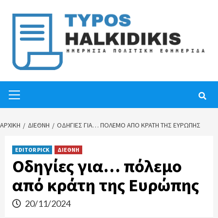
Skip
to
content
Primary
Menu
ΑΡΧΙΚΉ
ΔΙΕΘΝΗ
ΟΔΗΓΊΕΣ ΓΙΑ… ΠΌΛΕΜΟ ΑΠΌ ΚΡΆΤΗ ΤΗΣ ΕΥΡΏΠΗΣ
EDITOR PICK
ΔΙΕΘΝΗ
Οδηγίες για… πόλεμο
από κράτη της Ευρώπης
20/11/2024