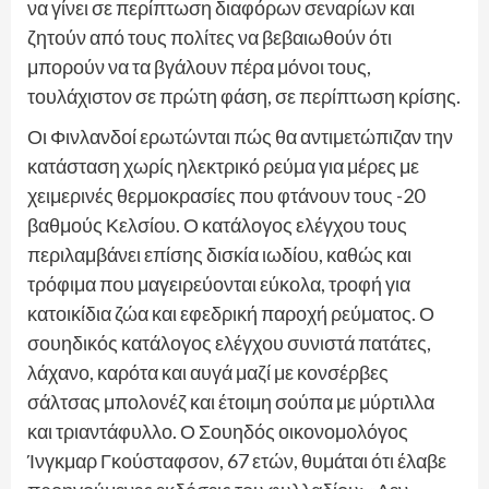
να γίνει σε περίπτωση διαφόρων σεναρίων και
ζητούν από τους πολίτες να βεβαιωθούν ότι
μπορούν να τα βγάλουν πέρα μόνοι τους,
τουλάχιστον σε πρώτη φάση, σε περίπτωση κρίσης.
Οι Φινλανδοί ερωτώνται πώς θα αντιμετώπιζαν την
κατάσταση χωρίς ηλεκτρικό ρεύμα για μέρες με
χειμερινές θερμοκρασίες που φτάνουν τους -20
βαθμούς Κελσίου. Ο κατάλογος ελέγχου τους
περιλαμβάνει επίσης δισκία ιωδίου, καθώς και
τρόφιμα που μαγειρεύονται εύκολα, τροφή για
κατοικίδια ζώα και εφεδρική παροχή ρεύματος. Ο
σουηδικός κατάλογος ελέγχου συνιστά πατάτες,
λάχανο, καρότα και αυγά μαζί με κονσέρβες
σάλτσας μπολονέζ και έτοιμη σούπα με μύρτιλλα
και τριαντάφυλλο. Ο Σουηδός οικονομολόγος
Ίνγκμαρ Γκούσταφσον, 67 ετών, θυμάται ότι έλαβε