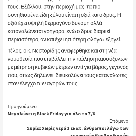
τους. Εξάλλου, στην περιοχή μας, τα πιο
συνηθισμένα είδη ξύλου είναι η οξιά και ο δρυς. Η
οξιά έχει υψηλή θερμογόνο δύναμη αλλά
καταναλώνεται γρήγορα, ενώ ο δρυς διαρκεί
περισσότερο, αν και έχει ηπιότερη φλόγα» εξηγεί.
Τέλος, ο κ. Νεστορίδης αναφέρθηκε και στη νέα
νομοθεσία που επιβάλλει την πώληση καυσόξυλων
με μέτρηση κυβικών μέτρων αντί για βάρος, γεγονός
που, όπως δηλώνει, διευκολύνει τους καταναλωτές
στον έλεγχο των αγορών τους.
Continue
Προηγούμενο
Μεγαλώνει η Black Friday για όλο το Σ/Κ
Reading
Επόμενο
Συρία: Χωρίς νερό 1 εκατ. άνθρωποι λόγω των
τουρκικών βομβαρδισμών