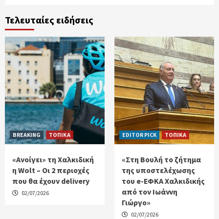
Τελευταίες ειδήσεις
BREAKING
ΤΟΠΙΚΑ
EDITOR PICK
ΤΟΠΙΚΑ
«Ανοίγει» τη Χαλκιδική
«Στη Βουλή το ζήτημα
η Wolt – Οι 2 περιοχές
της υποστελέχωσης
που θα έχουν delivery
του e-ΕΦΚΑ Χαλκιδικής
από τον Ιωάννη
02/07/2026
Γιώργο»
02/07/2026