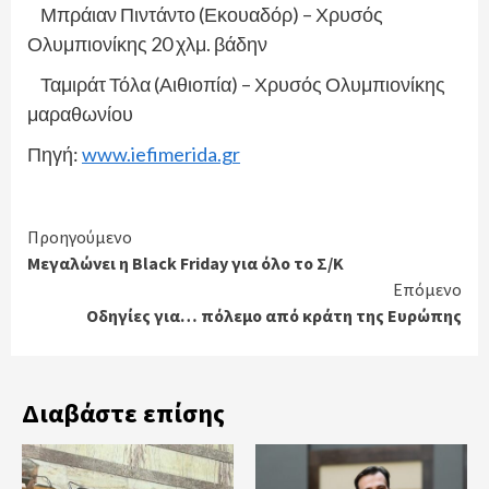
Μπράιαν Πιντάντο (Εκουαδόρ) – Χρυσός
Ολυμπιονίκης 20 χλμ. βάδην
Ταμιράτ Τόλα (Αιθιοπία) – Χρυσός Ολυμπιονίκης
μαραθωνίου
Πηγή:
www.iefimerida.gr
Continue
Προηγούμενο
Μεγαλώνει η Black Friday για όλο το Σ/Κ
Reading
Επόμενο
Οδηγίες για… πόλεμο από κράτη της Ευρώπης
Διαβάστε επίσης