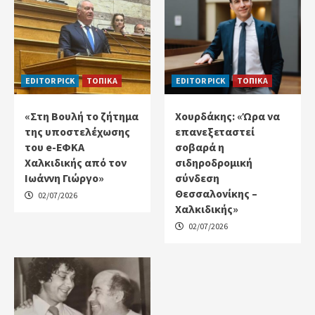
EDITOR PICK
ΤΟΠΙΚΑ
EDITOR PICK
ΤΟΠΙΚΑ
«Στη Βουλή το ζήτημα
Χουρδάκης: «Ώρα να
της υποστελέχωσης
επανεξεταστεί
του e-ΕΦΚΑ
σοβαρά η
Χαλκιδικής από τον
σιδηροδρομική
Ιωάννη Γιώργο»
σύνδεση
Θεσσαλονίκης –
02/07/2026
Χαλκιδικής»
02/07/2026