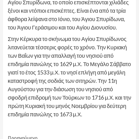
Αγίου Σπυρίδωνα, το οποίο επισκέπτονται χιλιάδες
ξένοι και ντόπιοι επισκέπτες. Είναι ένα από τα τρία
άφθορα λείψανα στο Ιόνιο, του Άγιου Σπυρίδωνα,
του Άγιου Γεράσιμου και του Αγίου Διονυσίου.
Στην Κέρκυρα το σκήνωμα του Αγίου Σπυρίδωνος
λιτανεύεται τέσσερις φορές το χρόνο. Την Κυριακή
των Βαΐων για την απαλλαγή του νησιού από
επιδημία πανώλης το 1629 μ.Χ. Το Μεγάλο Σάββατο
γιατί το έτος 1533 μ.Χ. το νησί επλήγη από μεγάλη
καταστροφή της σοδιάς των σιτηρών. Την 11η
Αυγούστου για την διάσωση του νησιού από
σφοδρή επιδρομή των Τούρκων το 1716 μ.Χ. και την
πρώτη Κυριακή του μηνός Νοεμβρίου για δεύτερη
επιδημία πανώλης το 1673 μ.Χ.
Continue
Προηγούμενο