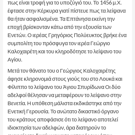
πως είναι τροφή για το υποζύγιό του. Το 1456 μ.Χ.
έφτασε στην Κέρκυρα γιατί πίστευε πως τα λείψανα
θα ήταν ασφαλισμένα. Τα Επτάνησα εκείνη την
εποχή βρίσκονταν κάτω από την εξουσία των
Ενετών. Ο ιερέας Γρηγόριος Πολύευκτος βρήκε ένα
συμπολίτη του πρόσφυγα τον ιερέα Γεώργιο
Καλοχαιρέτη και του κληροδότησε το λείψανο του
Αγίου.
Μετά τον θάνατο του ο Γεώργιος Καλοχαιρέτης
άφησε κληρονομιά στους γιούς του στο Λουκά και
Φίλιππο το λείψανο του Άγιου Σπυρίδωνα Οι δύο
αδελφοί θέλησαν να μεταφέρουν το λείψανο στην
Βενετία. Η υπόθεση μάλιστα εκδικάστηκε από την
Ενετική Γερουσία. Το ανώτατο δικαστικό όργανο
του κράτους αποφάσισε ότι το λείψανο αποτελεί
ιδιοκτησία των αδελφών, άρα διατηρούν το