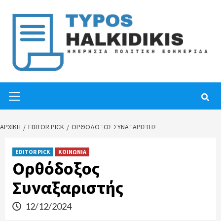
Skip
to
content
Primary
Menu
ΑΡΧΙΚΉ
EDITOR PICK
ΟΡΘΌΔΟΞΟΣ ΣΥΝΑΞΑΡΙΣΤΉΣ
EDITOR PICK
ΚΟΙΝΩΝΙΑ
Ορθόδοξος
Συναξαριστής
12/12/2024