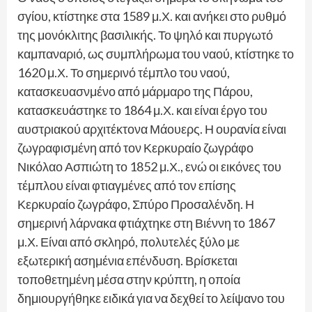
σγίου, κτίστηκε στα 1589 μ.Χ. και ανήκει στο ρυθμό
της μονόκλιτης βασιλικής. Το ψηλό και πυργωτό
καμπαναριό, ως συμπλήρωμα του ναού, κτίστηκε το
1620 μ.Χ. Το σημερινό τέμπλο του ναού,
κατασκευασνμένο από μάρμαρο της Πάρου,
κατασκευάστηκε το 1864 μ.Χ. και είναι έργο του
αυστριακού αρχιτέκτονα Μάουερς. Η ουρανία είναι
ζωγραφισμένη από τον Κερκυραίο ζωγράφο
Νικόλαο Ασπιώτη το 1852 μ.Χ., ενώ οι εικόνες του
τέμπλου είναι φτιαγμένες από τον επίσης
Κερκυραίο ζωγράφο, Σπύρο Προσαλένδη. Η
σημερινή λάρνακα φτιάχτηκε στη Βιέννη το 1867
μ.Χ. Είναι από σκληρό, πολυτελές ξύλο με
εξωτερική ασημένια επένδυση. Βρίσκεται
τοποθετημένη μέσα στην κρύπτη, η οποία
δημιουργήθηκε ειδικά για να δεχθεί το λείψανο του