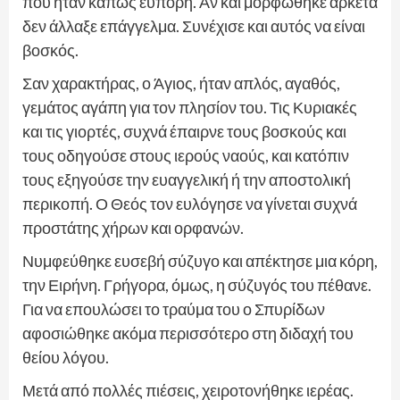
που ήταν κάπως εύπορη. Αν και μορφώθηκε αρκετά
δεν άλλαξε επάγγελμα. Συνέχισε και αυτός να είναι
βοσκός.
Σαν χαρακτήρας, ο Άγιος, ήταν απλός, αγαθός,
γεμάτος αγάπη για τον πλησίον του. Τις Κυριακές
και τις γιορτές, συχνά έπαιρνε τους βοσκούς και
τους οδηγούσε στους ιερούς ναούς, και κατόπιν
τους εξηγούσε την ευαγγελική ή την αποστολική
περικοπή. Ο Θεός τον ευλόγησε να γίνεται συχνά
προστάτης χήρων και ορφανών.
Νυμφεύθηκε ευσεβή σύζυγο και απέκτησε μια κόρη,
την Ειρήνη. Γρήγορα, όμως, η σύζυγός του πέθανε.
Για να επουλώσει το τραύμα του ο Σπυρίδων
αφοσιώθηκε ακόμα περισσότερο στη διδαχή του
θείου λόγου.
Μετά από πολλές πιέσεις, χειροτονήθηκε ιερέας.