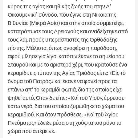
κύρος της αγίας και ηθικής ζωής του στην Α’
Οικουμενική σύνοδο, που έγινε στη Νίκαια της
Βιθυνίας (Μικρά Ασία) και στην οποία συμμετείχε,
κατατρόπωσε τους Αρειανούς και αναδείχτηκε από
τους λαμπρούς υπερασπιστές της Ορθόδοξης
πίστης. Μάλιστα, όπως αναφέρει η παράδοση,
αφού μίλησε για λίγο, κατόπιν έκανε το σημείο του
Σταυρού και με το αριστερό χέρι, που κρατούσε ένα
κεραμίδι, εις τύπον της Αγίας Τριάδος είπε: «Εἰς τὸ
ὄνομα τοῦ Πατρός» και έκανε να φανεί προς τα
επάνω απ’ το κεραμίδι φωτιά, δια της οποίας είχε
ψηθεί αυτό. Όταν δε είπε: «Καὶ τοῦ Υἱοῦ», έρρευσε
κάτω νερό, δια του οποίου ζυμώθηκε το χώμα του
κεραμιδιού. Και όταν πρόσθεσε: «Καὶ τοῦ Ἁγίου
Πνεύματος» έδειξε μέσα στη χούφτα του μόνο το
χώμα που απέμεινε.