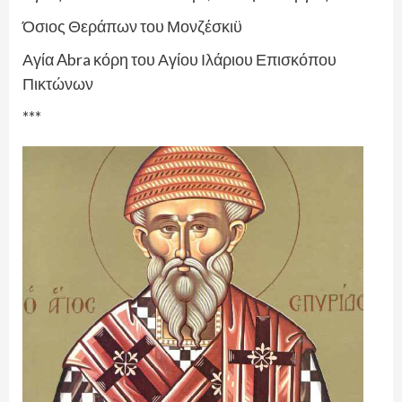
Όσιος Θεράπων του Μονζέσκιϋ
Αγία Abra κόρη του Αγίου Ιλάριου Επισκόπου
Πικτώνων
***