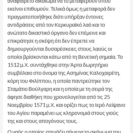
αναφαίρετο δικαίωμα να το μεταφέρουν όπου
εκείνοι επιθυμούν. Τελικά όμως η μεταφορά δεν
πραγματοποιήθηκε διότι υπήρξαν έντονες
αντιδράσεις από τον Κερκυραϊκό λαό και το
ανώτατο δικαστικό όργανο δεν επέμεινε και
επικράτησε η σκέψη ότι δεν έπρεπε να
δημιουργούνται δυσαρέσκειες στους λαούς οι
οποίοι βρίσκονται κάτω από τη Βενετική σημαία. Το
1512 μ.Χ. συντάχθηκε στην Άρτα δωρητήριο
συμβόλαιο στο όνομα της Ασημίνας Καλοχαιρέτη,
κόρη του Φιλίππου, η οποία παντρεύτηκε τον
Σταμάτιο Βούλγαρη και η οποία με τη σειρά της
άφησε διαθήκη που χρονολογείται από τις 25
Νοεμβρίου 1571 μ.Χ. και ορίζει πως το Ιερό Λείψανο
του Αγίου παραμένει ως κληρονομιά στους γιούς
της και στους απογόνους τους.
Ο ναός ο οποίος στεγάζει σήμερα το σκήνωμα του