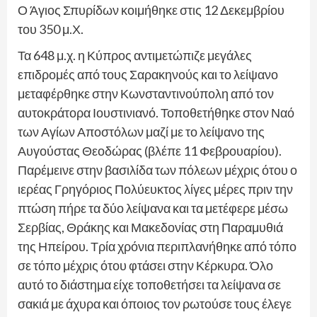
Ο Άγιος Σπυρίδων κοιμήθηκε στις 12 Δεκεμβρίου
του 350 μ.Χ.
Τα 648 μ.χ. η Κύπρος αντιμετώπιζε μεγάλες
επιδρομές από τους Σαρακηνούς και το λείψανο
μεταφέρθηκε στην Κωνσταντινούπολη από τον
αυτοκράτορα Ιουστινιανό. Τοποθετήθηκε στον Ναό
των Αγίων Αποστόλων μαζί με το λείψανο της
Αυγούστας Θεοδώρας (βλέπε 11 Φεβρουαρίου).
Παρέμεινε στην βασιλίδα των πόλεων μέχρις ότου ο
ιερέας Γρηγόριος Πολύευκτος λίγες μέρες πριν την
πτώση πήρε τα δύο λείψανα και τα μετέφερε μέσω
Σερβίας, Θράκης και Μακεδονίας στη Παραμυθιά
της Ηπείρου. Τρία χρόνια περιπλανήθηκε από τόπο
σε τόπο μέχρις ότου φτάσει στην Κέρκυρα. Όλο
αυτό το διάστημα είχε τοποθετήσει τα λείψανα σε
σακιά με άχυρα και όποιος τον ρωτούσε τους έλεγε