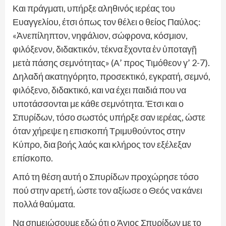
Και πράγματι, υπήρξε αληθινός ιερέας του
Ευαγγελίου, έτσι όπως τον θέλει ο θείος Παύλος:
«Ἀνεπίληπτον, νηφάλιον, σώφρονα, κόσμιον,
φιλόξενον, διδακτικόν, τέκνα ἔχοντα ἐν ὑποταγῇ
μετὰ πάσης σεμνότητας» (Α’ προς Τιμόθεον γ’ 2-7).
Δηλαδή ακατηγόρητο, προσεκτικό, εγκρατή, σεμνό,
φιλόξενο, διδακτικό, και να έχει παιδιά που να
υποτάσσονται με κάθε σεμνότητα. Έτσι και ο
Σπυρίδων, τόσο σωστός υπήρξε σαν ιερέας, ώστε
όταν χήρεψε η επισκοπή Τριμυθούντος στην
Κύπρο, δια βοής λαός και κλήρος τον εξέλεξαν
επίσκοπο.
Από τη θέση αυτή ο Σπυρίδων προχώρησε τόσο
πού στην αρετή, ώστε τον αξίωσε ο Θεός να κάνει
πολλά θαύματα.
Να σημειώσουμε εδώ ότι ο Άγιος Σπυρίδων με το