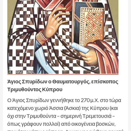
Άγιος Σπυρίδων ο Θαυματουργός, επίσκοπος
Τριμυθούντος Κύπρου
Ο Άγιος Σπυρίδων γεννήθηκε το 270 μ.Χ. στο τώρα
κατεχόμενο χωριό Άσσια (Άσκια) της Κύπρου (και
όχι στην Τριμυθούντα – σημερινή Τρεμετουσιά –
όπως γράφουν πολλοί) από οικογένεια βοσκών,