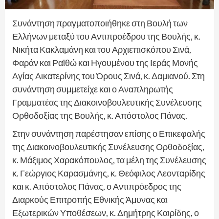
Συνάντηση πραγματοποιήθηκε στη Βουλή των
Ελλήνων μεταξύ του Αντιπροέδρου της Βουλής, κ.
Νικήτα Κακλαμάνη και του Αρχιεπισκόπου Σινά,
Φαράν και Ραϊθώ και Ηγουμένου της Ιεράς Μονής
Αγίας Αικατερίνης του Όρους Σινά, κ. Δαμιανού. Στη
συνάντηση συμμετείχε και ο Αναπληρωτής
Γραμματέας της Διακοινοβουλευτικής Συνέλευσης
Ορθοδοξίας της Βουλής, κ. Απόστολος Πάνας.
Στην συνάντηση παρέστησαν επίσης ο Επικεφαλής
της Διακοινοβουλευτικής Συνέλευσης Ορθοδοξίας,
κ. Μάξιμος Χαρακόπουλος, τα μέλη της Συνέλευσης
κ. Γεώργιος Καρασμάνης, κ. Θεόφιλος Λεονταρίδης
και κ. Απόστολος Πάνας, ο Αντιπρόεδρος της
Διαρκούς Επιτροπής Εθνικής Άμυνας και
Εξωτερικών Υποθέσεων, κ. Δημήτρης Καιρίδης, ο