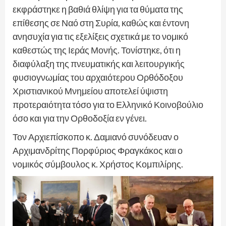
εκφράστηκε η βαθιά θλίψη για τα θύματα της
επίθεσης σε Ναό στη Συρία, καθώς και έντονη
ανησυχία για τις εξελίξεις σχετικά με το νομικό
καθεστώς της Ιεράς Μονής. Τονίστηκε, ότι η
διαφύλαξη της πνευματικής και λειτουργικής
φυσιογνωμίας του αρχαιότερου Ορθόδοξου
Χριστιανικού Μνημείου αποτελεί ύψιστη
προτεραιότητα τόσο για το Ελληνικό Κοινοβούλιο
όσο και για την Ορθοδοξία εν γένει.
Τον Αρχιεπίσκοπο κ. Δαμιανό συνόδευαν ο
Αρχιμανδρίτης Πορφύριος Φραγκάκος και ο
νομικός σύμβουλος κ. Χρήστος Κομπιλίρης.