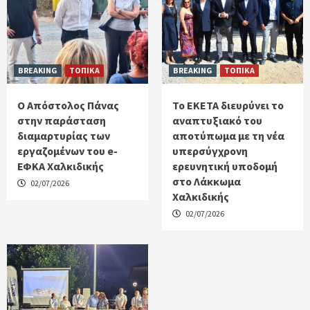
BREAKING
ΤΟΠΙΚΑ
BREAKING
ΤΟΠΙΚΑ
Ο Απόστολος Πάνας
Το ΕΚΕΤΑ διευρύνει το
στην παράσταση
αναπτυξιακό του
διαμαρτυρίας των
αποτύπωμα με τη νέα
εργαζομένων του e-
υπερσύγχρονη
ΕΦΚΑ Χαλκιδικής
ερευνητική υποδομή
στο Λάκκωμα
02/07/2026
Χαλκιδικής
02/07/2026