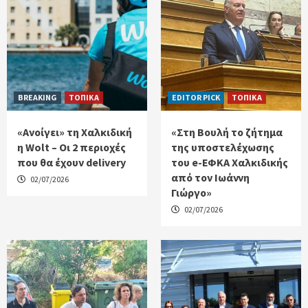
BREAKING
ΤΟΠΙΚΑ
EDITOR PICK
ΤΟΠΙΚΑ
«Ανοίγει» τη Χαλκιδική
«Στη Βουλή το ζήτημα
η Wolt – Οι 2 περιοχές
της υποστελέχωσης
που θα έχουν delivery
του e-ΕΦΚΑ Χαλκιδικής
από τον Ιωάννη
02/07/2026
Γιώργο»
02/07/2026