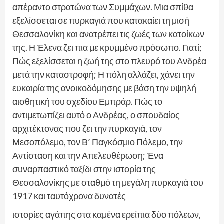
απέραντο στρατώνα των Συμμάχων. Μια σπίθα
εξελίσσεται σε πυρκαγιά που κατακαίει τη μισή
Θεσσαλονίκη και ανατρέπει τις ζωές των κατοίκων
της. Η Έλενα ζει πια με κρυμμένο πρόσωπο. Γιατί;
Πώς εξελίσσεται η ζωή της στο πλευρό του Ανδρέα
μετά την καταστροφή; Η πόλη αλλάζει, χάνει την
ευκαιρία της ανοικοδόμησης με βάση την υψηλή
αισθητική του σχεδίου Εμπράρ. Πώς το
αντιμετωπίζει αυτό ο Ανδρέας, ο σπουδαίος
αρχιτέκτονας που ζει την πυρκαγιά, τον
Μεσοπόλεμο, τον Β’ Παγκόσμιο Πόλεμο, την
Αντίσταση και την Απελευθέρωση; Ένα
συναρπαστικό ταξίδι στην ιστορία της
Θεσσαλονίκης με σταθμό τη μεγάλη πυρκαγιά του
1917 και ταυτόχρονα δυνατές
ιστορίες αγάπης στα καμένα ερείπια δύο πόλεων,