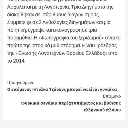
Ασχολείται με τη Λογοτεχνία. Τρία Διηγήματα της
διακρίθηκαν σε ισάριθμους διαγωνισμούς.
Συμμετείχε σε 2 Ανθολογίες διηγημάτων και μία
ποιητική, έγραψε και εικονογράφησε τρία
παραμύθια. Η «Φωτογραφία του ξεριζωμού» είναι το
πρώτο της ιστορικό μυθιστόρημα. Είναι Πρόεδρος
της «Ένωσης Λογοτεχνών Βορείου Ελλάδος» από
το 2014.
Continue
Προηγούμενο
Ο επόμενος Ιντιάνα Τζόουνς μπορεί να είναι γυναίκα
Reading
Επόμενο
Τουρκικά σενάρια περί χτυπήματος και βύθισης
ελληνικού πλοίου