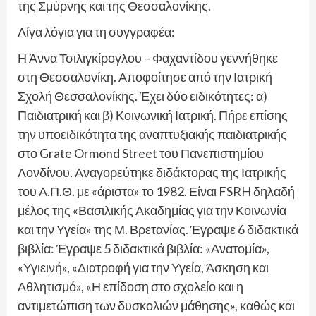
της Σμύρνης και της Θεσσαλονίκης.
Λίγα λόγια για τη συγγραφέα:
Η Άννα Τσιλιγκίρογλου – Φαχαντίδου γεννήθηκε
στη Θεσσαλονίκη. Αποφοίτησε από την Ιατρική
Σχολή Θεσσαλονίκης. Έχει δύο ειδικότητες: α)
Παιδιατρική και β) Κοινωνική Ιατρική. Πήρε επίσης
την υποειδικότητα της αναπτυξιακής παιδιατρικής
στο Grate Ormond Street του Πανεπιστημίου
Λονδίνου. Αναγορεύτηκε διδάκτορας της Ιατρικής
του Α.Π.Θ. με «άριστα» το 1982. Είναι FSRH δηλαδή
μέλος της «Βασιλικής Ακαδημίας για την Κοινωνία
και την Υγεία» της Μ. Βρετανίας. Έγραψε 6 διδακτικά
βιβλία: Έγραψε 5 διδακτικά βιβλία: «Ανατομία»,
«Υγιεινή», «Διατροφή για την Υγεία, Άσκηση και
Αθλητισμό», «Η επίδοση στο σχολείο και η
αντιμετώπιση των δυσκολιών μάθησης», καθώς και