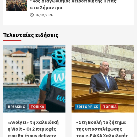
“4ος Διαγωνισμός Χειροποίητης Πίτας”
στα Σήμαντρα
02/07/2026
Τελευταίες ειδήσεις
BREAKING
ΤΟΠΙΚΑ
EDITOR PICK
ΤΟΠΙΚΑ
«Ανοίγει» τη Χαλκιδική
«Στη Βουλή το ζήτημα
η Wolt – Οι 2 περιοχές
της υποστελέχωσης
που θα έχουν delivery
του e-ΕΦΚΑ Χαλκιδικής