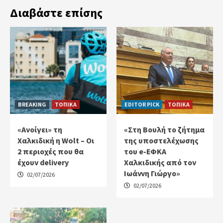
Διαβάστε επίσης
BREAKING
ΤΟΠΙΚΑ
EDITOR PICK
ΤΟΠΙΚΑ
«Ανοίγει» τη
«Στη Βουλή το ζήτημα
Χαλκιδική η Wolt – Οι
της υποστελέχωσης
2 περιοχές που θα
του e-ΕΦΚΑ
έχουν delivery
Χαλκιδικής από τον
Ιωάννη Γιώργο»
02/07/2026
02/07/2026