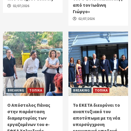
από τον Ιωάννη
02/07/2026
Γιώργο»
02/07/2026
BREAKING
ΤΟΠΙΚΑ
BREAKING
ΤΟΠΙΚΑ
Ο Απόστολος Πάνας
Το ΕΚΕΤΑ διευρύνει το
στην παράσταση
αναπτυξιακό του
διαμαρτυρίας των
αποτύπωμα με τη νέα
εργαζομένων του e-
υπερσύγχρονη
ΕΦΚΑ Χαλκιδικής
ερευνητική υποδομή