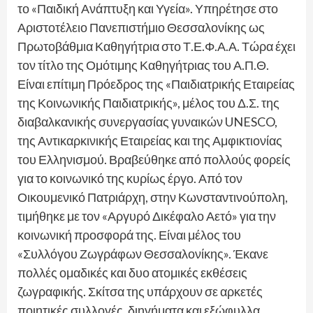
το «Παιδική Ανάπτυξη και Υγεία». Υπηρέτησε στο
Αριστοτέλειο Πανεπιστήμιο Θεσσαλονίκης ως
Πρωτοβάθμια Καθηγήτρια στο Τ.Ε.Φ.Α.Α. Τώρα έχει
τον τίτλο της Ομότιμης Καθηγήτριας του Α.Π.Θ.
Είναι επίτιμη Πρόεδρος της «Παιδιατρικής Εταιρείας
της Κοινωνικής Παιδιατρικής», μέλος του Δ.Σ. της
διαβαλκανικής συνεργασίας γυναικών UNESCO,
της Αντικαρκινικής Εταιρείας και της Αμφικτιονίας
του Ελληνισμού. Βραβεύθηκε από πολλούς φορείς
για το κοινωνικό της κυρίως έργο. Από τον
Οικουμενικό Πατριάρχη, στην Κωνσταντινούπολη,
τιμήθηκε με τον «Αργυρό Δικέφαλο Αετό» για την
κοινωνική προσφορά της. Είναι μέλος του
«Συλλόγου Ζωγράφων Θεσσαλονίκης». Έκανε
πολλές ομαδικές και δυο ατομικές εκθέσεις
ζωγραφικής. Σκίτσα της υπάρχουν σε αρκετές
ποιητικές συλλογές, διηγήματα και εξώφυλλα.