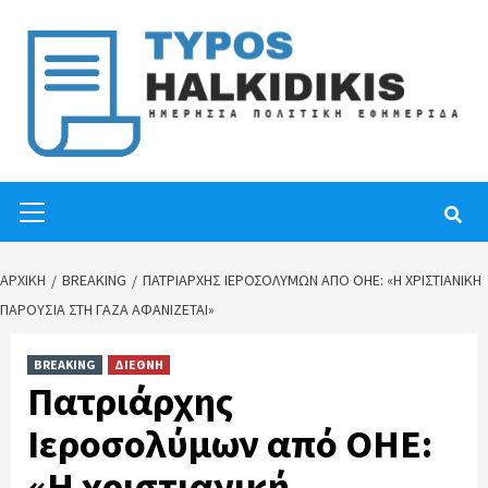
Skip
to
content
Primary
Menu
ΑΡΧΙΚΉ
BREAKING
ΠΑΤΡΙΆΡΧΗΣ ΙΕΡΟΣΟΛΎΜΩΝ ΑΠΌ ΟΗΕ: «Η ΧΡΙΣΤΙΑΝΙΚΉ
ΠΑΡΟΥΣΊΑ ΣΤΗ ΓΆΖΑ ΑΦΑΝΊΖΕΤΑΙ»
BREAKING
ΔΙΕΘΝΗ
Πατριάρχης
Ιεροσολύμων από ΟΗΕ:
«Η χριστιανική