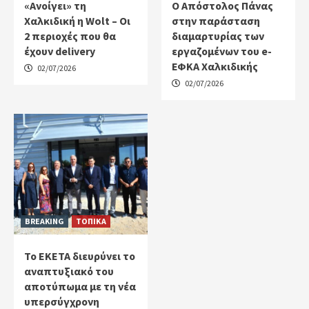
«Ανοίγει» τη
Ο Απόστολος Πάνας
Χαλκιδική η Wolt – Οι
στην παράσταση
2 περιοχές που θα
διαμαρτυρίας των
έχουν delivery
εργαζομένων του e-
ΕΦΚΑ Χαλκιδικής
02/07/2026
02/07/2026
BREAKING
ΤΟΠΙΚΑ
Το ΕΚΕΤΑ διευρύνει το
αναπτυξιακό του
αποτύπωμα με τη νέα
υπερσύγχρονη