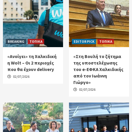
BREAKING
ΤΟΠΙΚΑ
EDITOR PICK
ΤΟΠΙΚΑ
«Ανοίγει» τη Χαλκιδική
«Στη Βουλή το ζήτημα
η Wolt – Οι 2 περιοχές
της υποστελέχωσης
που θα έχουν delivery
του e-ΕΦΚΑ Χαλκιδικής
από τον Ιωάννη
02/07/2026
Γιώργο»
02/07/2026