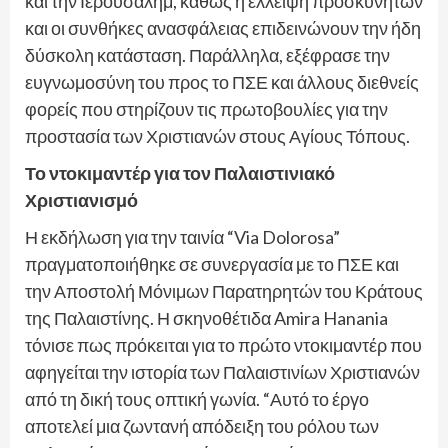
και την Ιερουσαλήμ, καθώς η έλλειψη προσκυνητών
και οι συνθήκες ανασφάλειας επιδεινώνουν την ήδη
δύσκολη κατάσταση. Παράλληλα, εξέφρασε την
ευγνωμοσύνη του προς το ΠΣΕ και άλλους διεθνείς
φορείς που στηρίζουν τις πρωτοβουλίες για την
προστασία των Χριστιανών στους Αγίους Τόπους.
Το ντοκιμαντέρ για τον Παλαιστινιακό
Χριστιανισμό
Η εκδήλωση για την ταινία “Via Dolorosa”
πραγματοποιήθηκε σε συνεργασία με το ΠΣΕ και
την Αποστολή Μόνιμων Παρατηρητών του Κράτους
της Παλαιστίνης. Η σκηνοθέτιδα Amira Hanania
τόνισε πως πρόκειται για το πρώτο ντοκιμαντέρ που
αφηγείται την ιστορία των Παλαιστινίων Χριστιανών
από τη δική τους οπτική γωνία. “Αυτό το έργο
αποτελεί μια ζωντανή απόδειξη του ρόλου των