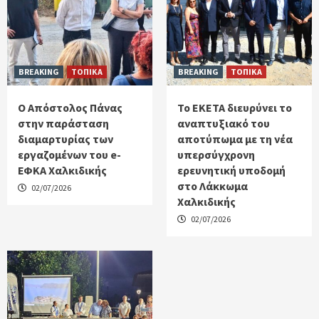
BREAKING
ΤΟΠΙΚΑ
BREAKING
ΤΟΠΙΚΑ
Ο Απόστολος Πάνας
Το ΕΚΕΤΑ διευρύνει το
στην παράσταση
αναπτυξιακό του
διαμαρτυρίας των
αποτύπωμα με τη νέα
εργαζομένων του e-
υπερσύγχρονη
ΕΦΚΑ Χαλκιδικής
ερευνητική υποδομή
στο Λάκκωμα
02/07/2026
Χαλκιδικής
02/07/2026