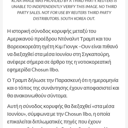
KCNA IMAGE WAS PROVIDED BY A THIRD PARTY. REUTERS IS
UNABLE TO INDEPENDENTLY VERIFY THIS IMAGE. NO THIRD
PARTY SALES. NOT FOR USE BY REUTERS THIRD PARTY
DISTRIBUTORS. SOUTH KOREA OUT.
Η ιστορική σύνοδος κορυφής μεταξύ του
Αμερικανού προέδρου Ντόναλντ Τραμπ και του
Βορειοκορεάτη ηγέτη Κιμ Γιονγκ –Ουν είναι πιθανό
να διεξαχθεί στα μέσα Ιουνίου στη Σιγκαπούρη,
ανέφερε σήμερα σε άρθρο της η νοτιοκορεατική
εφημερίδα Chosun Ilbo.
Ο Τραμπ δήλωσε την Παρασκευή ότι η ημερομηνία
και ο τόπος της συνάντησης έχουν αποφασιστεί και
θα ανακοινωθούν σύντομα.
Αυτή η σύνοδος κορυφής θα διεξαχθεί «στα μέσα
Ιουνίου», σύμφωνα με την Chosun Ilbo, η οποία
επικαλείται διπλωματικές πηγές που έχουν