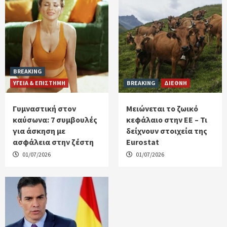
BREAKING
ΥΓΕΙΑ & ΕΠΙΣΤΗΜΗ
BREAKING
ΔΙΕΘΝΗ
Γυμναστική στον
Μειώνεται το ζωικό
καύσωνα: 7 συμβουλές
κεφάλαιο στην ΕΕ – Τι
για άσκηση με
δείχνουν στοιχεία της
ασφάλεια στην ζέστη
Eurostat
01/07/2026
01/07/2026