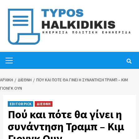
Skip
to
content
Primary
Menu
ΑΡΧΙΚΉ
ΔΙΕΘΝΗ
ΠΟΎ ΚΑΙ ΠΌΤΕ ΘΑ ΓΊΝΕΙ Η ΣΥΝΆΝΤΗΣΗ ΤΡΑΜΠ – ΚΙΜ
ΓΙΟΝΓΚ ΟΥΝ
EDITOR PICK
ΔΙΕΘΝΗ
Πού και πότε θα γίνει η
συνάντηση Τραμπ – Κιμ
Γιονγκ Ουν