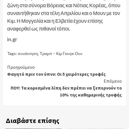
ζώνη στα σύνορα Βόρειας και Νότιας Κορέας, όπου
συναντήθηκαν στα τέλη Απριλίου και ο Μουν με τον
Κιμ. Η Μογγολία και η Ελβετία έχουν επίσης
αναφερθεί ως πιθανοί τόποι.
in.gr
Tags:
συνάντηση
,
Τραμπ – Κιμ Γιονγκ Ουν
Continue
Προηγούμενο
Φαγητό πριν τον ύπνο: Οι 5 χειρότερες τροφές
Reading
Επόμενο
ΠΟΥ: Τα κορεσμένα λίπη δεν πρέπει να ξεπερνούν το
10% της καθημερινής τροφής
Διαβάστε επίσης