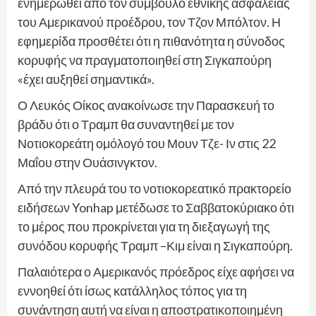
ενημερωθεί από τον σύμβουλο εθνικής ασφάλειας
του Αμερικανού προέδρου, τον Τζον Μπόλτον. Η
εφημερίδα προσθέτει ότι η πιθανότητα η σύνοδος
κορυφής να πραγματοποιηθεί στη Σιγκαπούρη
«έχει αυξηθεί σημαντικά».
Ο Λευκός Οίκος ανακοίνωσε την Παρασκευή το
βράδυ ότι ο Τραμπ θα συναντηθεί με τον
Νοτιοκορεάτη ομόλογό του Μουν Τζε- Ιν στις 22
Μαΐου στην Ουάσινγκτον.
Από την πλευρά του το νοτιοκορεατικό πρακτορείο
ειδήσεων Yonhap μετέδωσε το Σαββατοκύριακο ότι
το μέρος που προκρίνεται για τη διεξαγωγή της
συνόδου κορυφής Τραμπ –Κιμ είναι η Σιγκαπούρη.
Παλαιότερα ο Αμερικανός πρόεδρος είχε αφήσει να
εννοηθεί ότι ίσως κατάλληλος τόπος για τη
συνάντηση αυτή να είναι η αποστρατικοποιημένη