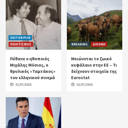
EDITOR PICK
ΠΟΛΙΤΙΣΜΟΣ
BREAKING
ΔΙΕΘΝΗ
Πέθανε ο ηθοποιός
Μειώνεται το ζωικό
Μιχάλης Μόσιος, ο
κεφάλαιο στην ΕΕ – Τι
θρυλικός «Ταμτάκος»
δείχνουν στοιχεία της
του ελληνικού σινεμά
Eurostat
01/07/2026
01/07/2026