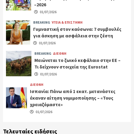
–2026
01/07/2026
BREAKING
ΥΓΕΙΑ & ΕΠΙΣΤΗΜΗ
Γυμναστική στον καύσωνα: 7 συμβουλές
για άσκηση με ασφάλεια στην ζέστη
01/07/2026
BREAKING
ΔΙΕΘΝΗ
Μειώνεται το ζωικό κεφάλαιο στην ΕΕ –
Τι δείχνουν στοιχεία της Eurostat
01/07/2026
ΔΙΕΘΝΗ
Ισπανία: Πάνω από 1 εκατ. μετανάστες
έκαναν αίτηση νομιμοποίησης – «Τους
χρειαζόμαστε»
01/07/2026
Τελευταίες ειδήσεις