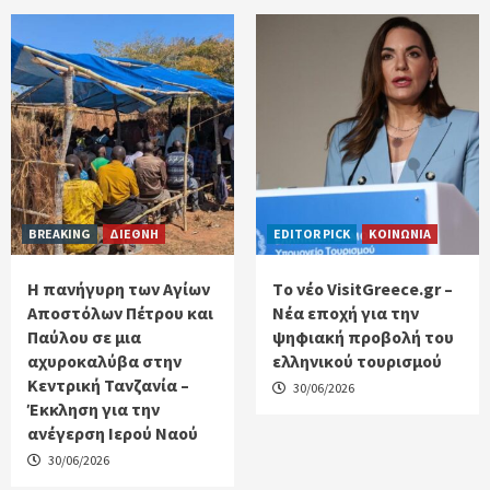
BREAKING
ΔΙΕΘΝΗ
EDITOR PICK
ΚΟΙΝΩΝΙΑ
Η πανήγυρη των Αγίων
Tο νέο VisitGreece.gr –
Αποστόλων Πέτρου και
Νέα εποχή για την
Παύλου σε μια
ψηφιακή προβολή του
αχυροκαλύβα στην
ελληνικού τουρισμού
Κεντρική Τανζανία –
30/06/2026
Έκκληση για την
ανέγερση Ιερού Ναού
30/06/2026