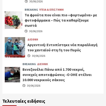
30/06/2026
BREAKING
ΥΓΕΙΑ & ΕΠΙΣΤΗΜΗ
Τα φρούτα που είναι πιο «φορτωμένα» με
φυτοφάρμακα – Πώς τα καθαρίζουμε
σωστά
30/06/2026
ΔΙΕΘΝΗ
Αργεντινή: Εντοπίστηκε νέα παραλλαγή
του χανταϊού στη Γη του Πυρός
30/06/2026
BREAKING
ΔΙΕΘΝΗ
Βενεζουέλα: Πάνω από 1.700 νεκροί,
συνεχείς αποτεφρώσεις -Ο ΟΗΕ στέλνει
10.000 νεκρικούς σάκους
30/06/2026
Τελευταίες ειδήσεις