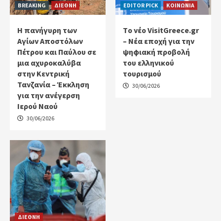
BREAKING
ΔΙΕΘΝΗ
EDITOR PICK
ΚΟΙΝΩΝΙΑ
Η πανήγυρη των
Tο νέο VisitGreece.gr
Αγίων Αποστόλων
– Νέα εποχή για την
Πέτρου και Παύλου σε
ψηφιακή προβολή
μια αχυροκαλύβα
του ελληνικού
στην Κεντρική
τουρισμού
Τανζανία – Έκκληση
30/06/2026
για την ανέγερση
Ιερού Ναού
30/06/2026
ΔΙΕΘΝΗ