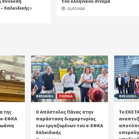
ή σύνδεση
του ελληνικού σινεμά
– Χαλκιδικής»
01/07/2026
BREAKING
ΤΟΠΙΚΑ
BREAKING
α της
Ο Απόστολος Πάνας στην
Το ΕΚΕΤΑ
 e-ΕΦΚΑ
παράσταση διαμαρτυρίας
αναπτυξ
Ιωάννη
των εργαζομένων του e-ΕΦΚΑ
αποτύπω
Χαλκιδικής
υπερσύγ