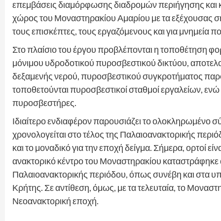
επεμβάσεις διαμόρφωσης διαδρομών περιήγησης και κ
χώρος του Μοναστηρακίου Αμαρίου με τα εξέχουσας ση
τους επισκέπτες, τους εργαζόμενους και για μνημεία πο
Στο πλαίσιο του έργου προβλέπονται η τοποθέτηση 
μόνιμου υδροδοτικού πυροσβεστικού δικτύου, αποτελ
δεξαμενής νερού, πυροσβεστικού συγκροτήματος παροχ
τοποθετούνται πυροσβεστικοί σταθμοί εργαλείων, εν
πυροσβεστήρες.
Ιδιαίτερο ενδιαφέρον παρουσιάζει το ολοκληρωμένο σ
χρονολογείται στο τέλος της Παλαιοανακτορικής περιόδ
και το μοναδικό για την εποχή δείγμα. Σήμερα, ορτοί είν
ανακτορικό κέντρο του Μοναστηρακίου καταστράφηκε α
Παλαιοανακτορικής περιόδου, όπως συνέβη και στα υπ
Κρήτης. Σε αντίθεση, όμως, με τα τελευταία, το Μονασ
Νεοανακτορική εποχή.