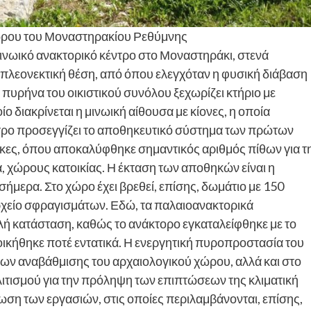
ώρου του Μοναστηρακίου Ρεθύμνης
νωικό ανακτορικό κέντρο στο Μοναστηράκι, στενά
 πλεονεκτική θέση, από όπου ελεγχόταν η φυσική διάβαση
ν πυρήνα του οικιστικού συνόλου ξεχωρίζει κτήριο με
 διακρίνεται η μινωική αίθουσα με κίονες, η οποία
έντρο προσεγγίζει το αποθηκευτικό σύστημα των πρώτων
κες, όπου αποκαλύφθηκε σημαντικός αριθμός πίθων για τ
 χώρους κατοικίας. Η έκταση των αποθηκών είναι η
σήμερα. Στο χώρο έχει βρεθεί, επίσης, δωμάτιο με 150
αρχείο σφραγισμάτων. Εδώ, τα παλαιοανακτορικά
αλή κατάσταση, καθώς το ανάκτορο εγκαταλείφθηκε με το
οικήθηκε ποτέ εντατικά. Η ενεργητική πυροπροστασία του
ων αναβάθμισης του αρχαιολογικού χώρου, αλλά και στο
ιτισμού για την πρόληψη των επιπτώσεων της κλιματική
ωση των εργασιών, στις οποίες περιλαμβάνονται, επίσης,