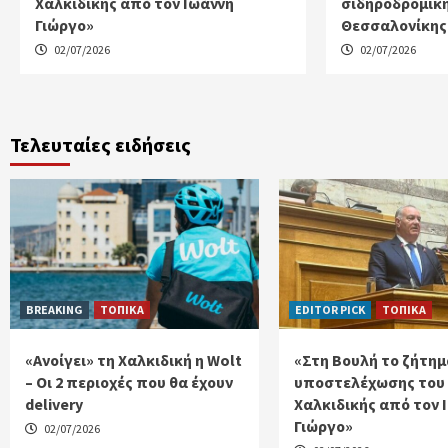
Χαλκιδικής από τον Ιωάννη
σιδηροδρομικ
Γιώργο»
Θεσσαλονίκης 
02/07/2026
02/07/2026
Τελευταίες ειδήσεις
BREAKING
ΤΟΠΙΚΑ
EDITOR PICK
ΤΟΠΙΚΑ
«Ανοίγει» τη Χαλκιδική η Wolt
«Στη Βουλή το ζήτημ
– Οι 2 περιοχές που θα έχουν
υποστελέχωσης του
delivery
Χαλκιδικής από τον 
Γιώργο»
02/07/2026