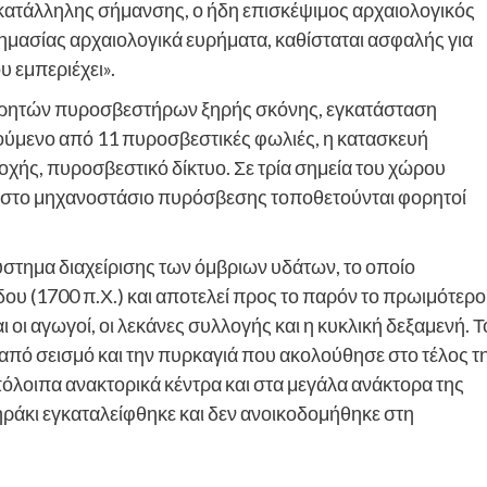
ατάλληλης σήμανσης, ο ήδη επισκέψιμος αρχαιολογικός
μασίας αρχαιολογικά ευρήματα, καθίσταται ασφαλής για
υ εμπεριέχει».
φορητών πυροσβεστήρων ξηρής σκόνης, εγκατάσταση
ούμενο από 11 πυροσβεστικές φωλιές, η κατασκευή
ής, πυροσβεστικό δίκτυο. Σε τρία σημεία του χώρου
ώ στο μηχανοστάσιο πυρόσβεσης τοποθετούνται φορητοί
ύστημα διαχείρισης των όμβριων υδάτων, το οποίο
ου (1700 π.Χ.) και αποτελεί προς το παρόν το πρωιμότερο
αι οι αγωγοί, οι λεκάνες συλλογής και η κυκλική δεξαμενή. Τ
πό σεισμό και την πυρκαγιά που ακολούθησε στο τέλος τ
όλοιπα ανακτορικά κέντρα και στα μεγάλα ανάκτορα της
τηράκι εγκαταλείφθηκε και δεν ανοικοδομήθηκε στη