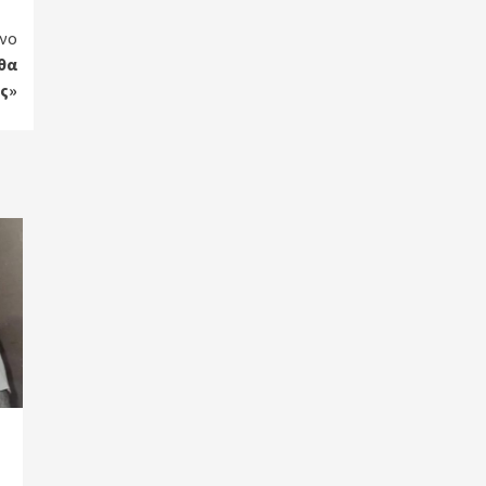
νο
 θα
ς»