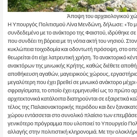
Άποψη του αρχαιολογικού χ
Η Υπουργός Πολιτισμού Λίνα Μενδώνη, δήλωσε: «Το μι
συνδεδεμένο με το ανάκτορο της Φαιστού, ιδρύθηκε σε
που συνδέει τη βόρεια με τη νότια ακτή του νησιού. Στο
κυκλώπεια τοιχοδομία και οδοντωτή πρόσοψη, στο οποίο
θεωρείται ότι είχε λατρευτική χρήση. Το ανακτορικό κ
ανακτόρων της μινωικής Κρήτης, καθώς διέθετε αποθή
αποθήκευση αγαθών, μαγειρικούς χώρους, εργαστήρια,
μεγαλύτερη που έχει βρεθεί σε μινωικό ανάκτορο μέχρι 
σφραγίσματα, το οποίο έχει ερμηνευθεί ως το πρώτο 
αρχιτεκτονικά κατάλοιπα διατηρούνται σε εξαιρετικά κ
τέλος της Παλαιονακτορικής περιόδου και δεν ξανακατ
χώρου εντάσσεται στο συνολικό πλαίσιο των επεμβάσε
γενικότερο πρόγραμμα που υλοποιεί το Υπουργείο Πολ
αλλαγής στην πολιτιστική κληρονομιά. Με την ολοκλήρ