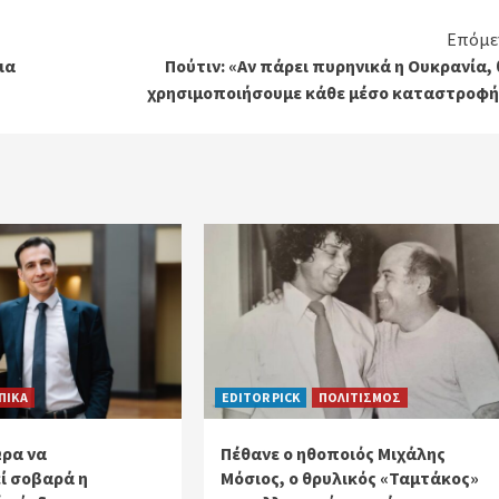
Επόμε
ια
Πούτιν: «Αν πάρει πυρηνικά η Ουκρανία,
χρησιμοποιήσουμε κάθε μέσο καταστροφή
ΠΙΚΑ
EDITOR PICK
ΠΟΛΙΤΙΣΜΟΣ
Ώρα να
Πέθανε ο ηθοποιός Μιχάλης
ί σοβαρά η
Μόσιος, ο θρυλικός «Ταμτάκος»