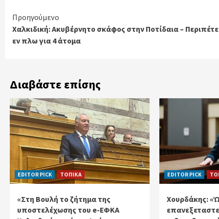
Continue
Προηγούμενο
Χαλκιδική: Ακυβέρνητο σκάφος στην Ποτίδαια – Περιπέτε
Reading
εν πλω για 4 άτομα
Διαβάστε επίσης
EDITOR PICK
ΤΟΠΙΚΑ
EDITOR PICK
ΤΟ
«Στη Βουλή το ζήτημα της
Χουρδάκης: «
υποστελέχωσης του e-ΕΦΚΑ
επανεξεταστε