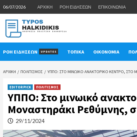
Skip
06/07/2026
ΑΡΧΙΚΗ
ΡΟΗ ΕΙΔΗΣΕΩΝ
ΕΠΙΚΟΙΝΩΝΙΑ
to
content
ΡΟΗ ΕΙΔΗΣΕΩΝ
ΤΟΠΙΚΑ
ΟΙΚΟΝΟΜΙΑ
ΠΟΛ
UPDATES
ΑΡΧΙΚΉ
ΠΟΛΙΤΙΣΜΟΣ
ΥΠΠΟ: ΣΤΟ ΜΙΝΩΙΚΌ ΑΝΑΚΤΟΡΙΚΌ ΚΈΝΤΡΟ, ΣΤΟ
EDITOR PICK
ΠΟΛΙΤΙΣΜΟΣ
ΥΠΠΟ: Στο μινωικό ανακτο
Μοναστηράκι Ρεθύμνης, 
29/11/2024