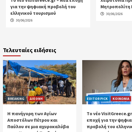
Tο νέο VisitGreece.gr – Νέα εποχή
Χειροτονία Πρ
για την ψηφιακή προβολή του
Μητροπολίτη 
ελληνικού τουρισμού
30/06/2026
30/06/2026
Τελευταίες ειδήσεις
BREAKING
ΔΙΕΘΝΗ
EDITOR PICK
ΚΟΙΝΩΝΙΑ
Η πανήγυρη των Αγίων
Tο νέο VisitGreece.gr
Αποστόλων Πέτρου και
εποχή για την ψηφι
Παύλου σε μια αχυροκαλύβα
προβολή του ελληνι