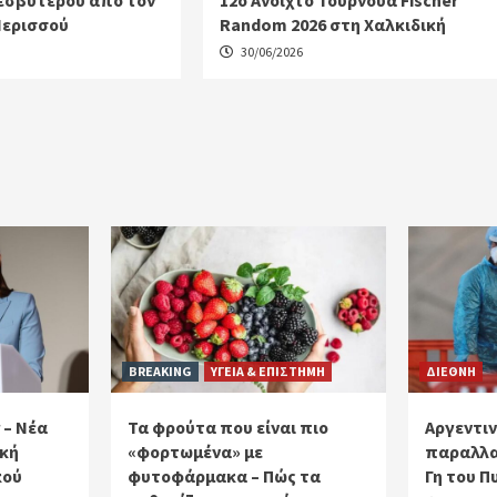
εσβυτέρου από τον
12ο Ανοιχτό Τουρνουά Fischer
Ιερισσού
Random 2026 στη Χαλκιδική
30/06/2026
BREAKING
ΥΓΕΙΑ & ΕΠΙΣΤΗΜΗ
ΔΙΕΘΝΗ
 – Νέα
Τα φρούτα που είναι πιο
Αργεντιν
ακή
«φορτωμένα» με
παραλλα
κού
φυτοφάρμακα – Πώς τα
Γη του Π