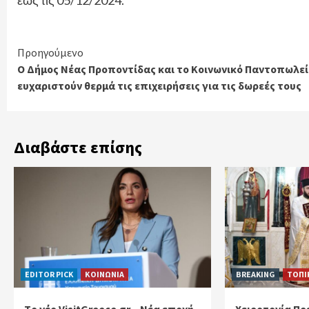
έως τις 05/12/2024.
Continue
Προηγούμενο
Ο Δήμος Νέας Προποντίδας και το Κοινωνικό Παντοπωλεί
Reading
ευχαριστούν θερμά τις επιχειρήσεις για τις δωρεές τους
Διαβάστε επίσης
EDITOR PICK
ΚΟΙΝΩΝΙΑ
BREAKING
ΤΟΠΙ