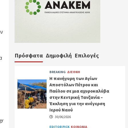
ων
Πρόσφατα
Δημοφιλή
Επιλογές
α
BREAKING
ΔΙΕΘΝΗ
Η πανήγυρη των Αγίων
Αποστόλων Πέτρου και
Παύλου σε μια αχυροκαλύβα
στην Κεντρική Τανζανία –
Έκκληση για την ανέγερση
Ιερού Ναού
30/06/2026
gr
EDITOR PICK
ΚΟΙΝΩΝΙΑ