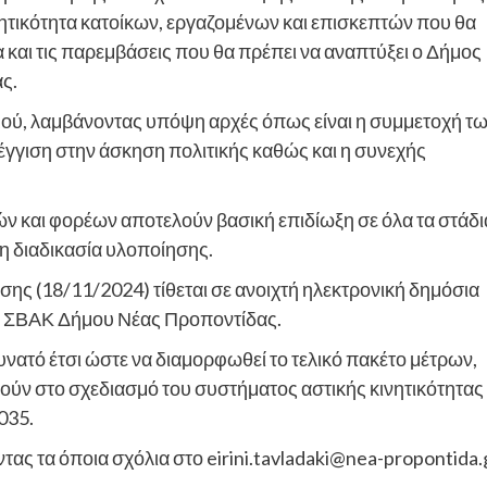
νητικότητα κατοίκων, εργαζομένων και επισκεπτών που θα
α και τις παρεμβάσεις που θα πρέπει να αναπτύξει ο Δήμος
ας.
μού, λαμβάνοντας υπόψη αρχές όπως είναι η συμμετοχή τ
έγγιση στην άσκηση πολιτικής καθώς και η συνεχής
ών και φορέων αποτελούν βασική επιδίωξη σε όλα τα στάδι
η διαδικασία υλοποίησης.
ωσης (18/11/2024) τίθεται σε ανοιχτή ηλεκτρονική δημόσια
υ ΣΒΑΚ Δήμου Νέας Προποντίδας.
ατό έτσι ώστε να διαμορφωθεί το τελικό πακέτο μέτρων,
θούν στο σχεδιασμό του συστήματος αστικής κινητικότητας
035.
τας τα όποια σχόλια στο
eirini.tavladaki@nea-propontida.