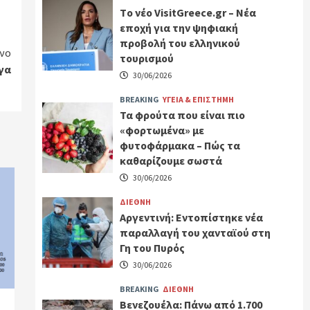
Tο νέο VisitGreece.gr – Νέα
εποχή για την ψηφιακή
προβολή του ελληνικού
νο
τουρισμού
γα
30/06/2026
BREAKING
ΥΓΕΙΑ & ΕΠΙΣΤΗΜΗ
Τα φρούτα που είναι πιο
«φορτωμένα» με
φυτοφάρμακα – Πώς τα
καθαρίζουμε σωστά
30/06/2026
ΔΙΕΘΝΗ
Αργεντινή: Εντοπίστηκε νέα
παραλλαγή του χανταϊού στη
Γη του Πυρός
30/06/2026
BREAKING
ΔΙΕΘΝΗ
Βενεζουέλα: Πάνω από 1.700