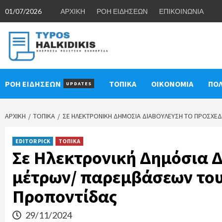
Skip
01/07/2026
ΑΡΧΙΚΗ
ΡΟΗ ΕΙΔΗΣΕΩΝ
ΕΠΙΚΟΙΝΩΝΙΑ
to
content
ΡΟΗ ΕΙΔΗΣΕΩΝ
ΤΟΠΙΚΑ
ΟΙΚΟΝΟΜΙΑ
ΠΟΛ
UPDATES
ΑΡΧΙΚΉ
ΤΟΠΙΚΑ
ΣΕ ΗΛΕΚΤΡΟΝΙΚΉ ΔΗΜΌΣΙΑ ΔΙΑΒΟΎΛΕΥΣΗ ΤΟ ΠΡΟΣΧΈ
EDITOR PICK
ΤΟΠΙΚΑ
Σε Ηλεκτρονική Δημόσια 
μέτρων/ παρεμβάσεων του
Προποντίδας
29/11/2024