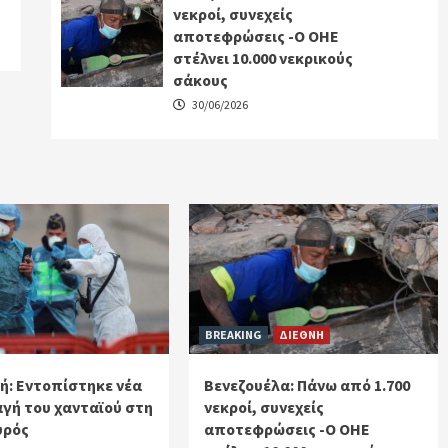
νεκροί, συνεχείς
αποτεφρώσεις -Ο ΟΗΕ
στέλνει 10.000 νεκρικούς
σάκους
30/06/2026
BREAKING
ΔΙΕΘΝΗ
ή: Εντοπίστηκε νέα
Βενεζουέλα: Πάνω από 1.700
γή του χανταϊού στη
νεκροί, συνεχείς
υρός
αποτεφρώσεις -Ο ΟΗΕ