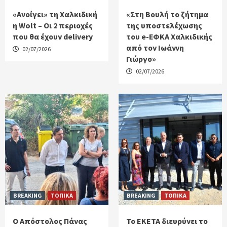
«Ανοίγει» τη Χαλκιδική
«Στη Βουλή το ζήτημα
η Wolt – Οι 2 περιοχές
της υποστελέχωσης
που θα έχουν delivery
του e-ΕΦΚΑ Χαλκιδικής
από τον Ιωάννη
02/07/2026
Γιώργο»
02/07/2026
BREAKING
ΤΟΠΙΚΑ
BREAKING
ΤΟΠΙΚΑ
Ο Απόστολος Πάνας
Το ΕΚΕΤΑ διευρύνει το