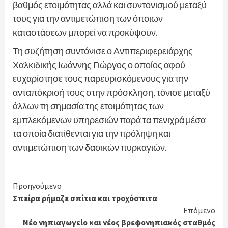
βαθμός ετοιμότητας αλλά και συντονισμού μεταξύ
τους για την αντιμετώπιση των όποιων
καταστάσεων μπορεί να προκύψουν.
Τη συζήτηση συντόνισε ο Αντιπεριφερειάρχης
Χαλκιδικής Ιωάννης Γιώργος ο οποίος αφού
ευχαρίστησε τους παρευρισκόμενους για την
ανταπόκρισή τους στην πρόσκληση, τόνισε μεταξύ
άλλων τη σημασία της ετοιμότητας των
εμπλεκόμενων υπηρεσιών παρά τα πενιχρά μέσα
τα οποία διατίθενται για την πρόληψη και
αντιμετώπιση των δασικών πυρκαγιών.
Continue
Προηγούμενο
Σπείρα ρήμαζε σπίτια και τροχόσπιτα
Reading
Επόμενο
Νέο νηπιαγωγείο και νέος βρεφονηπιακός σταθμός