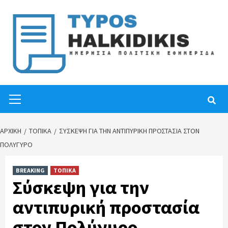
Skip
to
content
Primary
Menu
ΑΡΧΙΚΉ
ΤΟΠΙΚΑ
ΣΎΣΚΕΨΗ ΓΙΑ ΤΗΝ ΑΝΤΙΠΥΡΙΚΉ ΠΡΟΣΤΑΣΊΑ ΣΤΟΝ
ΠΟΛΎΓΥΡΟ
BREAKING
ΤΟΠΙΚΑ
Σύσκεψη για την
αντιπυρική προστασία
στον Πολύγυρο