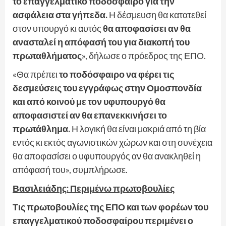
το επαγγελματικό ποδόσφαιρο για την
ασφάλεια στα γήπεδα.
Η δέσμευση θα κατατεθεί
στον υπουργό κι αυτός
θα αποφασίσει αν θα
ανασταλεί η απόφασή του για διακοπή του
πρωταθλήματος
», δήλωσε ο πρόεδρος της ΕΠΟ.
«Θα πρέπει
το ποδόσφαιρο να φέρει τις
δεσμεύσεις του εγγράφως στην Ομοσπονδία
και από κοινού με τον υφυπουργό θα
αποφασιστεί αν θα επανεκκινήσει το
πρωτάθλημα.
Η λογική θα είναι μακριά από τη βία
εντός κι εκτός αγωνιστικών χώρων και στη συνέχεια
θα αποφασίσει ο υφυπουργός αν θα ανακληθεί η
απόφασή του», συμπλήρωσε.
Βασιλειάδης: Περιμένω πρωτοβουλίες
Τις πρωτοβουλίες της ΕΠΟ και των φορέων του
επαγγελματικού ποδοσφαίρου περιμένει ο