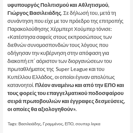
υφυπουργός Πολιτισμού και Αθλητισμού,
Γιώργος Βασιλειάδης
. Σε δήλωσή του, μετά τη
συνάντηση που είχε με τον πρόεδρο της επιτροπής
Παρακολούθησης Χέρμπερτ Χούμπερ τόνισε:
«Κατέστησα σαφείς στους εκπροσώπους των
διεθνών συνομοσπονδιών τους λόγους που
οδήγησαν την κυβέρνηση στην απόφαση για
διακοπή επ΄ αόριστον των διοργανώσεων του
πρωταθλήματος της Super League και του
Κυπέλλου Ελλάδος, οι οποίοι έγιναν απολύτως
κατανοητοί.
Πλέον αναμένω και από την ΕΠΟ και
τους φορείς του επαγγελματικού ποδοσφαίρου
σειρά πρωτοβουλιών και έγγραφες δεσμεύσεις,
οι οποίες θα αξιολογηθούν».
Tags:
Βασιλειάδης
,
Γραμμένος
,
ΕΠΟ
,
σουπερ λιγκα