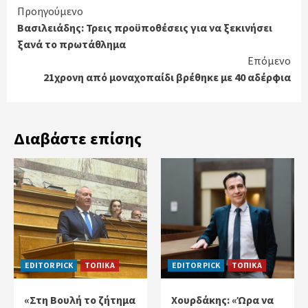
Continue
Προηγούμενο
Βασιλειάδης: Τρεις προϋποθέσεις για να ξεκινήσει
Reading
ξανά το πρωτάθλημα
Επόμενο
21χρονη από μοναχοπαίδι βρέθηκε με 40 αδέρφια
Διαβάστε επίσης
EDITOR PICK
ΤΟΠΙΚΑ
EDITOR PICK
ΤΟΠΙΚΑ
«Στη Βουλή το ζήτημα
Χουρδάκης: «Ώρα να