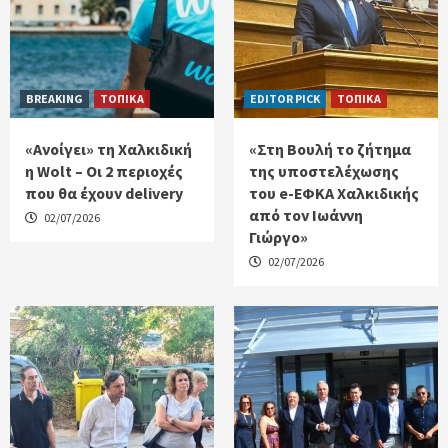
BREAKING
ΤΟΠΙΚΑ
EDITOR PICK
ΤΟΠΙΚΑ
«Ανοίγει» τη Χαλκιδική
«Στη Βουλή το ζήτημα
η Wolt – Οι 2 περιοχές
της υποστελέχωσης
που θα έχουν delivery
του e-ΕΦΚΑ Χαλκιδικής
από τον Ιωάννη
02/07/2026
Γιώργο»
02/07/2026