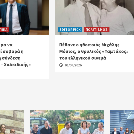
ΠΙΚΑ
EDITOR PICK
ΠΟΛΙΤΙΣΜΟΣ
Ώρα να
Πέθανε ο ηθοποιός Μιχάλης
ί σοβαρά η
Μόσιος, ο θρυλικός «Ταμτάκος»
ή σύνδεση
του ελληνικού σινεμά
– Χαλκιδικής»
01/07/2026