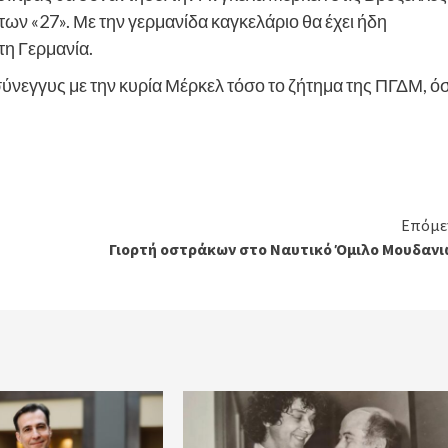
ν «27». Με την γερμανίδα καγκελάριο θα έχει ήδη
η Γερμανία.
ύνεγγυς με την κυρία Μέρκελ τόσο το ζήτημα της ΠΓΔΜ, ό
Επόμε
Γιορτή οστράκων στο Ναυτικό Όμιλο Μουδανι