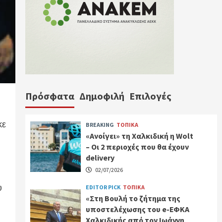
Πρόσφατα
Δημοφιλή
Επιλογές
κε
BREAKING
ΤΟΠΙΚΑ
«Ανοίγει» τη Χαλκιδική η Wolt
– Οι 2 περιοχές που θα έχουν
delivery
02/07/2026
υ
EDITOR PICK
ΤΟΠΙΚΑ
«Στη Βουλή το ζήτημα της
υποστελέχωσης του e-ΕΦΚΑ
Χαλκιδικής από τον Ιωάννη