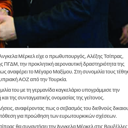
 Άνγκελα Μέρκελ είχε ο πρωθυπουργός, Αλέξης Τσίπρας,
 της ΠΓΔΜ, την προκλητική αεροναυτική δραστηριότητα της
όπως αναφέρει το Μέγαρο Μαξίμου. Στη συνομιλία τους τέθη
κυπριακή ΑΟΖ από την Τουρκία.
λία του με τη γερμανίδα καγκελάριο υπογράμμισε την
 και της συνταγματικής ονομασίας της γείτονος.
ήσεις, αναφέροντας πως ο σεβασμός του διεθνούς δικαιο
οϋπόθεση για προώθηση των ευρωτουρκικών σχέσεων.
 Τσίπρας θα συναντήσει την Άνγκελα Μέρκελ στις Βρυξέλλες