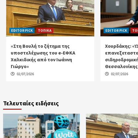
EDITOR PICK
ΤΟΠΙΚΑ
EDITOR PICK
ΤΟ
«Στη Βουλή το ζήτημα της
Χουρδάκης: «
υποστελέχωσης του e-ΕΦΚΑ
επανεξεταστε
Χαλκιδικής από τον Ιωάννη
σιδηροδρομικ
Γιώργο»
Θεσσαλονίκης 
02/07/2026
02/07/2026
Τελευταίες ειδήσεις