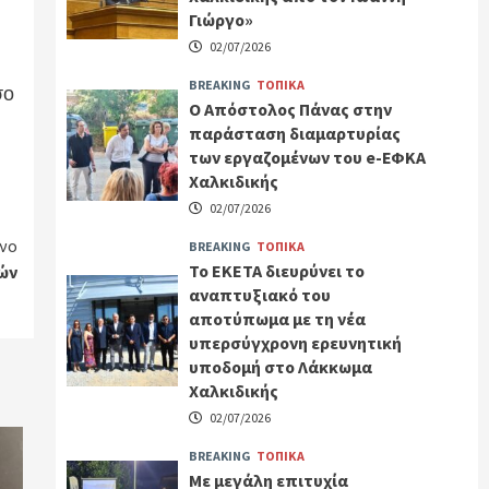
Γιώργο»
02/07/2026
BREAKING
ΤΟΠΙΚΑ
σο
Ο Απόστολος Πάνας στην
παράσταση διαμαρτυρίας
των εργαζομένων του e-ΕΦΚΑ
Χαλκιδικής
02/07/2026
νο
BREAKING
ΤΟΠΙΚΑ
Το ΕΚΕΤΑ διευρύνει το
ών
αναπτυξιακό του
αποτύπωμα με τη νέα
υπερσύγχρονη ερευνητική
υποδομή στο Λάκκωμα
Χαλκιδικής
02/07/2026
BREAKING
ΤΟΠΙΚΑ
Με μεγάλη επιτυχία