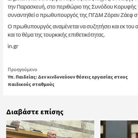
την Παρασκευή, στο περιθώριο της Συνόδου Κορυφής τω
συναντηθεί ο πρωθυπουργός της ΠΓΔΜ Ζόραν Ζάεφ στ
Ο πρωθυπουργός αναμένεται να συζητήσει και εκ του σ
και το θέμα της τουρκικής επιθετικότητας.
in.gr
Continue
Προηγούμενο
Υπ. Παιδείας: Δεν κινδυνεύουν θέσεις εργασίας στους
Reading
παιδικούς σταθμούς
Διαβάστε επίσης