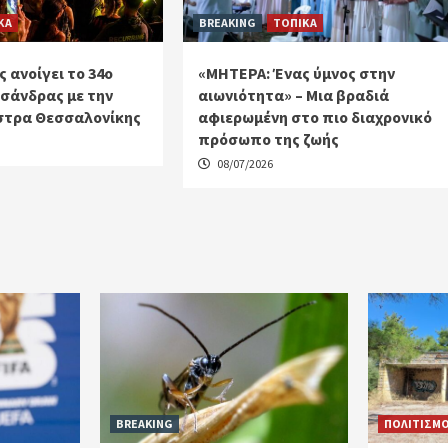
ΚΑ
BREAKING
ΤΟΠΙΚΑ
ς ανοίγει το 34ο
«ΜΗΤΕΡΑ: Ένας ύμνος στην
σάνδρας με την
αιωνιότητα» – Μια βραδιά
στρα Θεσσαλονίκης
αφιερωμένη στο πιο διαχρονικό
πρόσωπο της ζωής
08/07/2026
BREAKING
ΠΟΛΙΤΙΣΜ