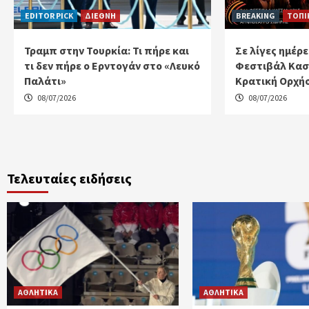
EDITOR PICK
ΔΙΕΘΝΗ
BREAKING
ΤΟΠΙ
Τραμπ στην Τουρκία: Τι πήρε και
Σε λίγες ημέρε
τι δεν πήρε ο Ερντογάν στο «Λευκό
Φεστιβάλ Κασ
Παλάτι»
Κρατική Ορχή
08/07/2026
08/07/2026
Τελευταίες ειδήσεις
ΑΘΛΗΤΙΚΑ
ΑΘΛΗΤΙΚΑ