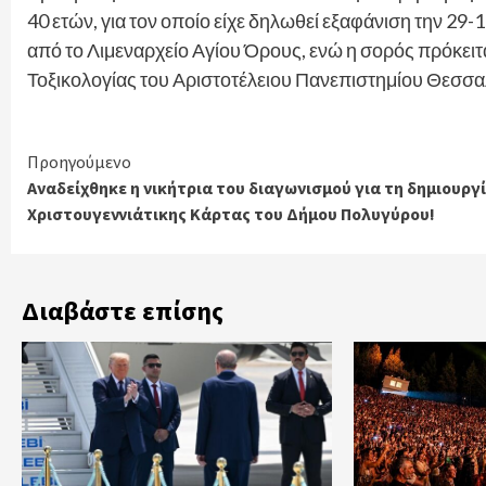
40 ετών, για τον οποίο είχε δηλωθεί εξαφάνιση την 29
από το Λιμεναρχείο Αγίου Όρους, ενώ η σορός πρόκειτα
Τοξικολογίας του Αριστοτέλειου Πανεπιστημίου Θεσσαλ
Continue
Προηγούμενο
Αναδείχθηκε η νικήτρια του διαγωνισμού για τη δημιουργ
Reading
Χριστουγεννιάτικης Κάρτας του Δήμου Πολυγύρου!
Διαβάστε επίσης