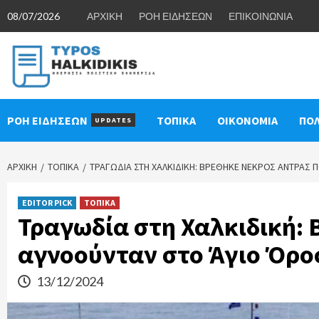
Skip
08/07/2026
ΑΡΧΙΚΗ
ΡΟΗ ΕΙΔΗΣΕΩΝ
ΕΠΙΚΟΙΝΩΝΙΑ
to
content
ΡΟΗ ΕΙΔΗΣΕΩΝ
ΤΟΠΙΚΑ
ΟΙΚΟΝΟΜΙΑ
ΠΟΛ
UPDATES
ΑΡΧΙΚΉ
ΤΟΠΙΚΑ
ΤΡΑΓΩΔΊΑ ΣΤΗ ΧΑΛΚΙΔΙΚΉ: ΒΡΈΘΗΚΕ ΝΕΚΡΌΣ ΆΝΤΡΑΣ 
EDITOR PICK
ΤΟΠΙΚΑ
Τραγωδία στη Χαλκιδική: 
αγνοούνταν στο Άγιο Όρο
13/12/2024