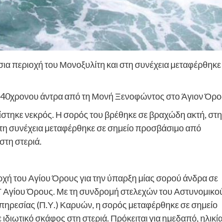
ια περιοχή του Μονοξυλίτη και στη συνέχεια μεταφέρθηκε
ς 40χρονου άντρα από τη Μονή Ξενοφώντος στο Άγιον Όρο
πίστηκε νεκρός. Η σορός του βρέθηκε σε βραχώδη ακτή, στη
στη συνέχεια μεταφέρθηκε σε σημείο προσβάσιμο από
στη στεριά.
ρχή του Αγίου Όρους για την ύπαρξη μίας σορού άνδρα σε
Αγίου Όρους. Με τη συνδρομή στελεχών του Αστυνομικο
πηρεσίας (Π.Υ.) Καρυών, η σορός μεταφέρθηκε σε σημείο
διωτικό σκάφος στη στεριά. Πρόκειται για ημεδαπό, ηλικί