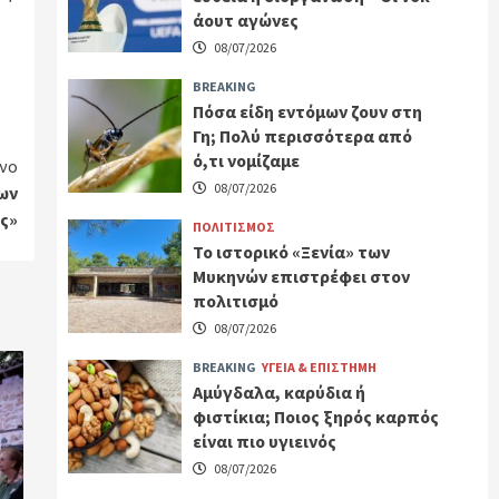
άουτ αγώνες
08/07/2026
BREAKING
Πόσα είδη εντόμων ζουν στη
Γη; Πολύ περισσότερα από
ό,τι νομίζαμε
νο
08/07/2026
ων
ς»
ΠΟΛΙΤΙΣΜΟΣ
Το ιστορικό «Ξενία» των
Μυκηνών επιστρέφει στον
πολιτισμό
08/07/2026
BREAKING
ΥΓΕΙΑ & ΕΠΙΣΤΗΜΗ
Αμύγδαλα, καρύδια ή
φιστίκια; Ποιος ξηρός καρπός
είναι πιο υγιεινός
08/07/2026