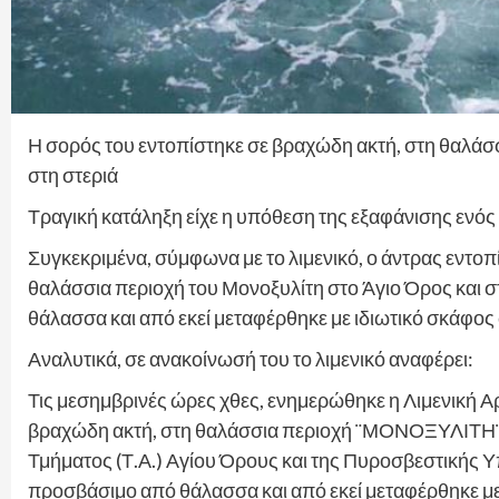
Η σορός του εντοπίστηκε σε βραχώδη ακτή, στη θαλάσσ
στη στεριά
Τραγική κατάληξη είχε η υπόθεση της εξαφάνισης ενό
Συγκεκριμένα, σύμφωνα με το λιμενικό, ο άντρας εντο
θαλάσσια περιοχή του Μονοξυλίτη στο Άγιο Όρος και 
θάλασσα και από εκεί μεταφέρθηκε με ιδιωτικό σκάφος 
Αναλυτικά, σε ανακοίνωσή του το λιμενικό αναφέρει:
Τις μεσημβρινές ώρες χθες, ενημερώθηκε η Λιμενική Α
βραχώδη ακτή, στη θαλάσσια περιοχή ¨ΜΟΝΟΞΥΛΙΤΗ¨ 
Τμήματος (Τ.Α.) Αγίου Όρους και της Πυροσβεστικής Υ
προσβάσιμο από θάλασσα και από εκεί μεταφέρθηκε με ι