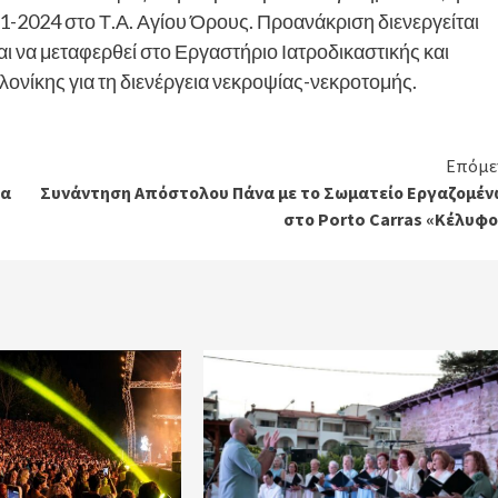
-11-2024 στο Τ.Α. Αγίου Όρους. Προανάκριση διενεργείται
ι να μεταφερθεί στο Εργαστήριο Ιατροδικαστικής και
ονίκης για τη διενέργεια νεκροψίας-νεκροτομής.
Επόμε
ία
Συνάντηση Απόστολου Πάνα με το Σωματείο Εργαζομέν
στο
Porto
Carras «Κέλυφο