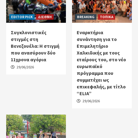
EDITOR PICK
ΔΙΕΘΝΗ
BREAKING
ΤΟΠΙΚΑ
Συγκλονιστικές
Εναρκτήρια
στιγμές στη
συνάντηση για το
Βενεζουέλα: Η στιγμή
Επιμελητήριο
που ανασύρουν δύο
Χαλκιδικής με τους
11χρονα αγόρια
εταίρους του, στο νέο
ευρωπαϊκό
29/06/2026
πρόγραμμα που
συμμετέχει ως
επικεφαλής, με τίτλο
“ELIA”
29/06/2026