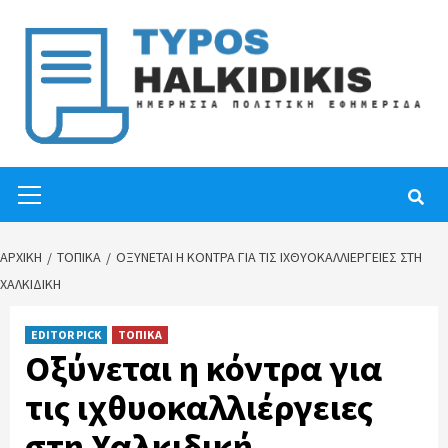
Skip
to
content
Primary
Menu
ΑΡΧΙΚΉ
ΤΟΠΙΚΑ
ΟΞΎΝΕΤΑΙ Η ΚΌΝΤΡΑ ΓΙΑ ΤΙΣ ΙΧΘΥΟΚΑΛΛΙΈΡΓΕΙΕΣ ΣΤΗ
ΧΑΛΚΙΔΙΚΉ
EDITOR PICK
ΤΟΠΙΚΑ
Οξύνεται η κόντρα για
τις ιχθυοκαλλιέργειες
στη Χαλκιδική