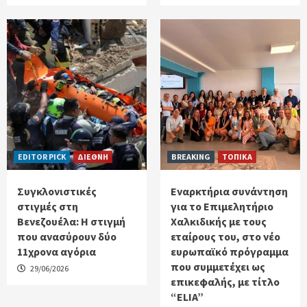
EDITOR PICK
ΔΙΕΘΝΗ
BREAKING
ΤΟΠΙΚΑ
Συγκλονιστικές
Εναρκτήρια συνάντηση
στιγμές στη
για το Επιμελητήριο
Βενεζουέλα: Η στιγμή
Χαλκιδικής με τους
που ανασύρουν δύο
εταίρους του, στο νέο
11χρονα αγόρια
ευρωπαϊκό πρόγραμμα
που συμμετέχει ως
29/06/2026
επικεφαλής, με τίτλο
“ELIA”