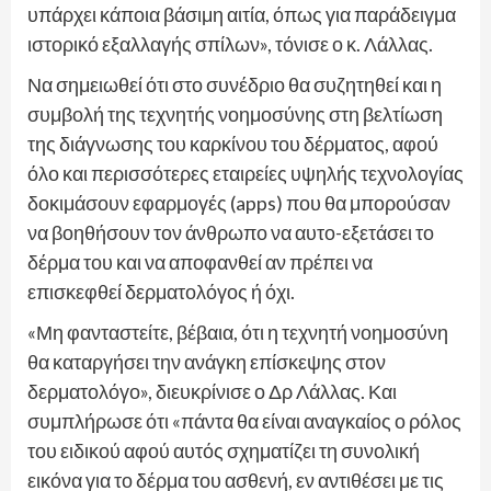
υπάρχει κάποια βάσιμη αιτία, όπως για παράδειγμα
ιστορικό εξαλλαγής σπίλων», τόνισε ο κ. Λάλλας.
Να σημειωθεί ότι στο συνέδριο θα συζητηθεί και η
συμβολή της τεχνητής νοημοσύνης στη βελτίωση
της διάγνωσης του καρκίνου του δέρματος, αφού
όλο και περισσότερες εταιρείες υψηλής τεχνολογίας
δοκιμάσουν εφαρμογές (apps) που θα μπορούσαν
να βοηθήσουν τον άνθρωπο να αυτο-εξετάσει το
δέρμα του και να αποφανθεί αν πρέπει να
επισκεφθεί δερματολόγος ή όχι.
«Μη φανταστείτε, βέβαια, ότι η τεχνητή νοημοσύνη
θα καταργήσει την ανάγκη επίσκεψης στον
δερματολόγο», διευκρίνισε ο Δρ Λάλλας. Και
συμπλήρωσε ότι «πάντα θα είναι αναγκαίος ο ρόλος
του ειδικού αφού αυτός σχηματίζει τη συνολική
εικόνα για το δέρμα του ασθενή, εν αντιθέσει με τις