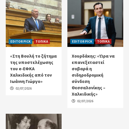
EDITOR PICK
ΤΟΠΙΚΑ
EDITOR PICK
ΤΟΠΙΚΑ
«Στη Βουλή το ζήτημα
Χουρδάκης: «Ώρα να
της υποστελέχωσης
επανεξεταστεί
του e-ΕΦΚΑ
σοβαρά η
Χαλκιδικής από τον
σιδηροδρομική
Ιωάννη Γιώργο»
σύνδεση
Θεσσαλονίκης –
02/07/2026
Χαλκιδικής»
02/07/2026