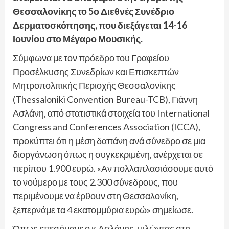
Θεσσαλονίκης το 5ο Διεθνές Συνέδριο
Δερματοσκόπησης, που διεξάγεται 14-16
Ιουνίου στο Μέγαρο Μουσικής.
Σύμφωνα με τον πρόεδρο του Γραφείου
Προσέλκυσης Συνεδρίων και Επισκεπτών
Μητροπολιτικής Περιοχής Θεσσαλονίκης
(Thessaloniki Convention Bureau-TCB), Γιάννη
Ασλάνη, από στατιστικά στοιχεία του International
Congress and Conferences Association (ICCA),
προκύπτει ότι η μέση δαπάνη ανά σύνεδρο σε μια
διοργάνωση όπως η συγκεκριμένη, ανέρχεται σε
περίπου 1.900 ευρώ. «Αν πολλαπλασιάσουμε αυτό
το νούμερο με τους 2.300 σύνεδρους, που
περιμένουμε να έρθουν στη Θεσσαλονίκη,
ξεπερνάμε τα 4 εκατομμύρια ευρώ» σημείωσε.
Όπως επεσήμανε ο κ.Ασλάνης, μιλώντας στη