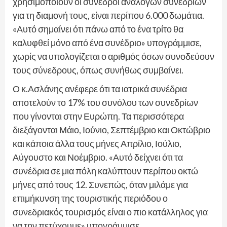
χρησιμοποιούν οι σύνεδροι ανάλογων συνεδρίων
για τη διαμονή τους, είναι περίπου 6.000 δωμάτια.
«Αυτό σημαίνει ότι πάνω από το ένα τρίτο θα
καλυφθεί μόνο από ένα συνέδριο» υπογράμμισε,
χωρίς να υπολογίζεται ο αριθμός όσων συνοδεύουν
τους σύνεδρους, όπως συνήθως συμβαίνει.
Ο κ.Ασλάνης ανέφερε ότι τα ιατρικά συνέδρια
αποτελούν το 17% του συνόλου των συνεδρίων
που γίνονται στην Ευρώπη. Τα περισσότερα
διεξάγονται Μάιο, Ιούνιο, Σεπτέμβριο και Οκτώβριο
και κάποια άλλα τους μήνες Απρίλιο, Ιούλιο,
Αύγουστο και Νοέμβριο. «Αυτό δείχνει ότι τα
συνέδρια σε μια πόλη καλύπτουν περίπου οκτώ
μήνες από τους 12. Συνεπώς, όταν μιλάμε για
επιμήκυνση της τουριστικής περιόδου ο
συνεδριακός τουρισμός είναι ο πιο κατάλληλος για
να την πετύχουμε» υπογράμμισε.