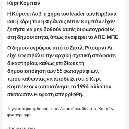
Κερτ Κομπέιν.
Η Κόρτνεϊ Λοβ, η χήρα του leader των Νιρβάνα
και η κόρη του η Φράνσις Μπιν Κομπέιν είχαν
ζητήσει να μην δοθούν αυτές οι φωτογραφίες
στη δημοσιότητα, όπως αναφέρει το ΑΠΕ-ΜΠΕ.
Ο δημοσιογράφος από το Σιάτλ, Ρίτσαρντ Λι
είχε εφεσιβάλει την αρχική σχετική απόφαση
δικαστηρίου, καθώς επιδίωκε τη
δημοσιοποίηση των 55 φωτογραφιών,
προσπαθώντας να αποδείξει ότι ο Κερτ
Κομπέιν δεν αυτοκτόνησε το 1994, αλλά τον
σκότωσαν. Η έφεση απερρίφθη.
Tags:
απόφαση
,
δημοσίευση
,
Δικαστήριο
,
θάνατος
,
Κομπέιν
,
φωτογρασφίες
Προηγούμενο