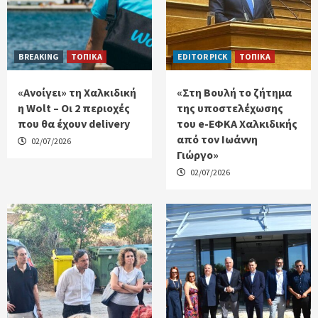
BREAKING
ΤΟΠΙΚΑ
EDITOR PICK
ΤΟΠΙΚΑ
«Ανοίγει» τη Χαλκιδική
«Στη Βουλή το ζήτημα
η Wolt – Οι 2 περιοχές
της υποστελέχωσης
που θα έχουν delivery
του e-ΕΦΚΑ Χαλκιδικής
από τον Ιωάννη
02/07/2026
Γιώργο»
02/07/2026