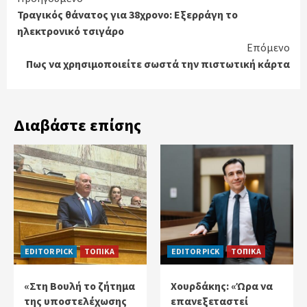
Continue
Τραγικός θάνατος για 38χρονο: Εξερράγη το
Reading
ηλεκτρονικό τσιγάρο
Επόμενο
Πως να χρησιμοποιείτε σωστά την πιστωτική κάρτα
Διαβάστε επίσης
EDITOR PICK
ΤΟΠΙΚΑ
EDITOR PICK
ΤΟΠΙΚΑ
«Στη Βουλή το ζήτημα
Χουρδάκης: «Ώρα να
της υποστελέχωσης
επανεξεταστεί